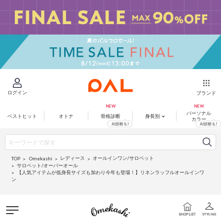
ログイン
ブランド
パーソナル
ベストヒット
オトナ
骨格診断
身長別
カラー
レディース
オールインワン/サロペット
Omekashi
TOP
サロペット/オーバーオール
【人気アイテムが低身長サイズも加わり今年も登場！】リネンラッフルオールインワ
ン