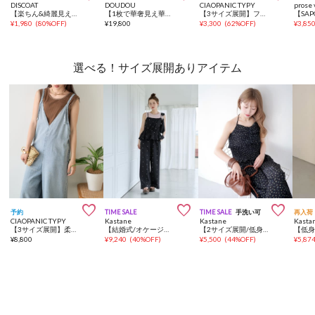
DISCOAT
DOUDOU
CIAOPANIC TYPY
prose 
【楽ちん&綺麗見え】とろみサロペット
【1枚で華奢見え華やか！】フリルキャミサロペット
【3サイズ展開】フロントZIP裾ドロストオールインワン
¥
1,980
(
80%OFF
)
¥
19,800
¥
3,300
(
62%OFF
)
¥
3,85
選べる！サイズ展開ありアイテム



予約
TIME SALE
TIME SALE
手洗い可
再入荷
CIAOPANIC TYPY
Kastane
Kastane
Kasta
【3サイズ展開】柔らかデニムVネックサロペット
【結婚式/オケージョン/低身長サイズ/2サイズ展開】ビジューバルーンサロペット
【2サイズ展開/低身長サイズ】プリーツフラワーサロペット
¥
8,800
¥
9,240
(
40%OFF
)
¥
5,500
(
44%OFF
)
¥
5,87