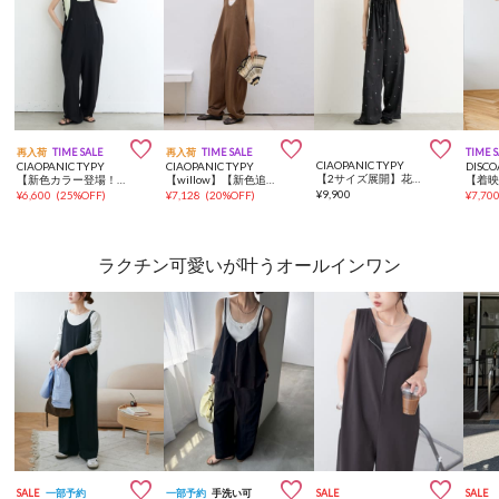



再入荷
TIME SALE
再入荷
TIME SALE
TIME 
CIAOPANIC TYPY
CIAOPANIC TYPY
CIAOPANIC TYPY
DISCO
【2サイズ展開】花柄刺繍リボンサテンサロペット
【新色カラー登場！】肩ドロストギャザーポンチサロペット
【willow】【新色追加】スラブ裏毛裾ドロストオールインワン
¥
9,900
¥
6,600
(
25%OFF
)
¥
7,128
(
20%OFF
)
¥
7,70
ラクチン可愛いが叶うオールインワン



SALE
一部予約
一部予約
手洗い可
SALE
SALE