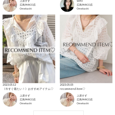
上原すず
SATO
広島PARCO店
広島PARCO店
Omekashi
Omekashi
2023.05.12
2023.05.05
《今すぐ着たい！》おすすめアイテム♡
recommend item♡
上原すず
上原すず
広島PARCO店
広島PARCO店
Omekashi
Omekashi