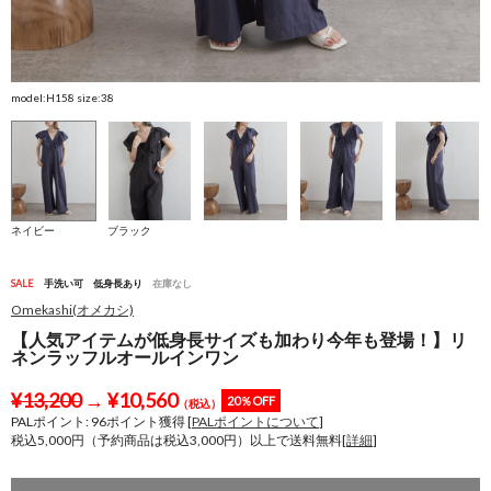
model:H158 size:38
m
ネイビー
ブラック
SALE
手洗い可
低身長あり
在庫なし
Omekashi(オメカシ)
【人気アイテムが低身長サイズも加わり今年も登場！】リ
ネンラッフルオールインワン
¥
13,200
→
¥
10,560
20％OFF
（税込）
PALポイント:
96
ポイント獲得 [
PALポイントについて
]
税込5,000円（予約商品は税込3,000円）以上で送料無料[
詳細
]