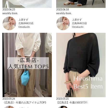
2023.06.25
2023.06.18
weekly item.
weekly item.
上原すず
上原すず
広島PARCO店
広島PARCO店
Omekashi
Omekashi
2023.05.26
2023.05.21
《広島店》今週の人気アイテムTOP5
【広島店】今週のBEST5!!