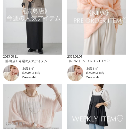
2023.08.11
2023.08.04
《広島店》今週の人気アイテム
《NEW!》PRE ORDER ITEM♡
上原すず
上原すず
広島PARCO店
広島PARCO店
Omekashi
Omekashi