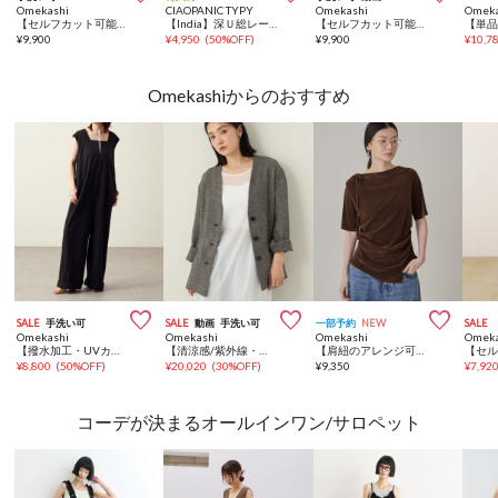
Omekashi
CIAOPANIC TYPY
Omekashi
Omeka
【セルフカット可能/伸縮性あり◎】ジョーゼットキャミサロペット
【India】深Ｕ総レースオールインワン
【セルフカット可能】ジョーゼットキャミサロペット
¥
9,900
¥
4,950
(
50%OFF
)
¥
9,900
¥
10,7
Omekashiからのおすすめ



SALE
手洗い可
SALE
動画
手洗い可
一部予約
NEW
SALE
Omekashi
Omekashi
Omekashi
Omeka
【撥水加工・UVカット機能】スクエアネックオールインワン
【清涼感/紫外線・冷房対策/シワになりにくい】カラミノーカラージャケット
【肩紐のアレンジ可能◎】シアーベロアドロストTシャツ
¥
8,800
(
50%OFF
)
¥
20,020
(
30%OFF
)
¥
9,350
¥
7,92
コーデが決まるオールインワン/サロペット