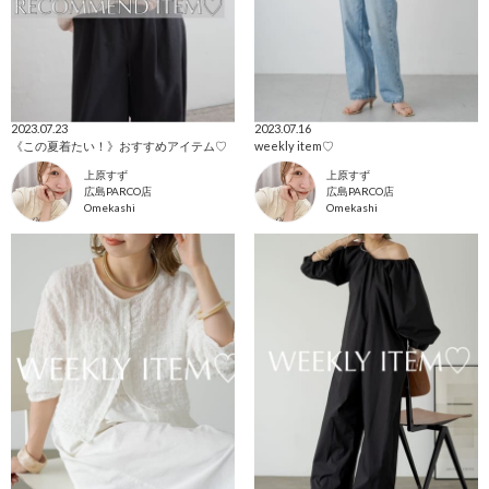
2023.07.23
2023.07.16
《この夏着たい！》おすすめアイテム♡
weekly item♡
上原すず
上原すず
広島PARCO店
広島PARCO店
Omekashi
Omekashi