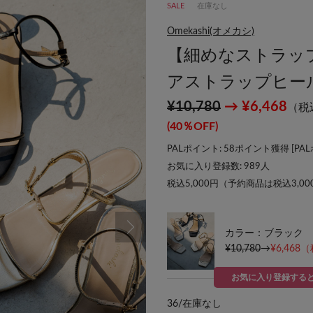
SALE
在庫なし
Omekashi(オメカシ)
【細めなストラッ
アストラップヒー
¥10,780
→ ¥6,468
（税
(40％OFF)
PALポイント: 58ポイント獲得 [
PA
お気に入り登録数:
989
人
税込5,000円（予約商品は税込3,0
カラー：ブラック
¥10,780
→
¥6,468
（
お気に入り登録する
36/
在庫なし