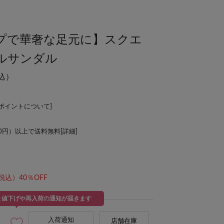
プで華奢な足元に】スクエ
ルサンダル
込）
Lポイントについて
]
00円）以上で送料無料[
詳細
]
税込）40％OFF
と値下げや再入荷の通知が届きます
入荷通知
店舗在庫