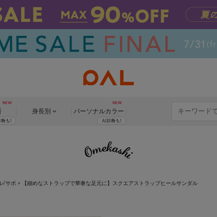
断
身長別
パーソナル
カラー
ル/サボ
>
【細めなストラップで華奢な足元に】スクエアストラップヒールサンダル