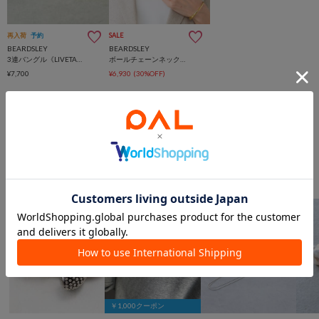
再入荷
予約
SALE
BEARDSLEY
BEARDSLEY
3連バングル《LIVETART》
ボールチェーンネックレス《LIVETART》
¥7,700
¥6,930
(30%OFF)
このアイテムを見た人は
こんなアイテムも見ています
アクセサリーからのおすすめ
￥1,000クーポン