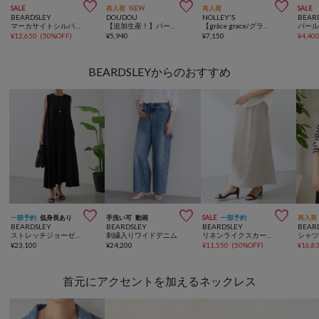



SALE
再入荷
NEW
再入荷
SALE
BEARDSLEY
DOUDOU
NOLLEY'S
BEAR
マーカサイトシルバーピアス
【追加生産！】パール×チェーンネックレス
【grâce grace/グラスグラス】スキニー２連ネックレス
パー
¥
12,650
(
50%OFF
)
¥
5,940
¥
7,150
¥
4,40
BEARDSLEYからのおすすめ



一部予約
低身長あり
手洗い可
動画
SALE
一部予約
再入荷
BEARDSLEY
BEARDSLEY
BEARDSLEY
BEAR
ストレッチジョーゼットマキシワンピ
刺繍入りワイドデニム
リネンライクスカート《LIVETART》
シャツ
¥
23,100
¥
24,200
¥
11,550
(
50%OFF
)
¥
16,8
首元にアクセントを加えるネックレス