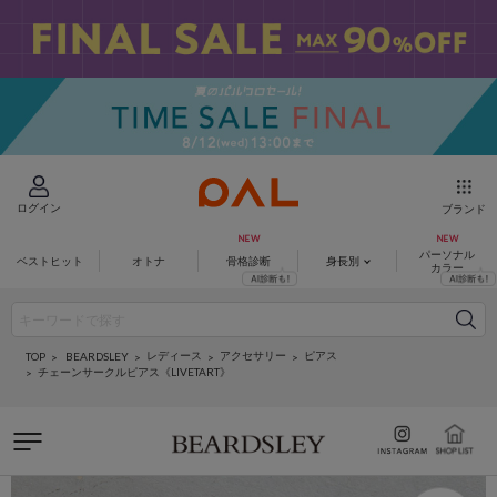
ログイン
ブランド
パーソナル
ベストヒット
オトナ
骨格診断
身長別
カラー
レディース
アクセサリー
ピアス
BEARDSLEY
TOP
チェーンサークルピアス《LIVETART》