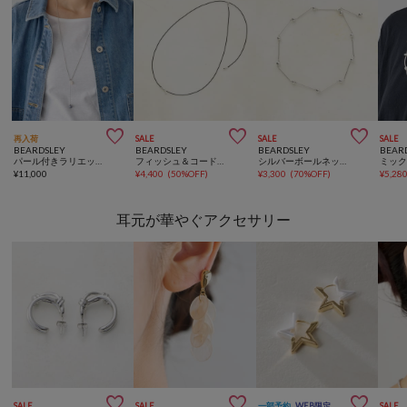



再入荷
SALE
SALE
SALE
BEARDSLEY
BEARDSLEY
BEARDSLEY
BEAR
パール付きラリエットネックレス
フィッシュ＆コードネックレス
シルバーボールネックレス
¥
11,000
¥
4,400
(
50%OFF
)
¥
3,300
(
70%OFF
)
¥
5,28
耳元が華やぐアクセサリー



SALE
SALE
一部予約
WEB限定
SALE