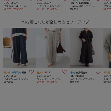
BEARDSLEY
BEARDSLEY
ear PAPILLONNER
BEAR
ブラスコイルピアス
フラットシェルピアス
《WEB限定》ハーフカラーピアス（スター＆リング）
ブラ
¥
2,970
(
70%OFF
)
¥
2,640
(
70%OFF
)
¥
4,950
¥
2,97
旬な着こなしが楽しめるセットアップ



再入荷
一部予約
動画
再入荷
SALE
予約
低身長あり
再入荷
BEARDSLEY
BEARDSLEY
BEARDSLEY
BEAR
マルチウエストリブパンツ《7サイズ展開》【セットアップ】
リネンライクパンツ《セットアップ・LIVETART》
ニットフレアースカート【セットアップ】
¥
22,000
¥
7,590
(
70%OFF
)
¥
22,000
¥
22,0