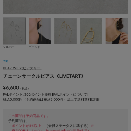
シルバー
ゴールド
予約
BEARDSLEY(ビアズリー)
チェーンサークルピアス《LIVETART》
¥
6,600
（税込）
PALポイント: 300
ポイント獲得 [
PALポイントについて
]
税込5,000円（予約商品は税込3,000円）以上で送料無料[
詳細
]
この商品は予約商品です。
予約商品は、
・
ポイントが5%以上！
（会員ステータスに準ずる）
※
※ 3COINS、Lattice、baseyard tokyoは対象外です。