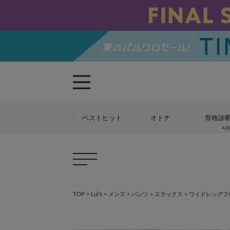
ベストヒット
オトナ
骨格診
TOP
>
Lui's
>
メンズ
>
パンツ
>
スラックス
>
ワイドレッグフ