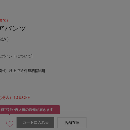
45まで）
アパンツ
税込）
ALポイントについて
]
00円）以上で送料無料[
詳細
]
（税込）10％OFF
と値下げや再入荷の通知が届きます
カートに入れる
店舗在庫