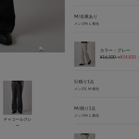
M/
在庫あり
メンズM, L 相当
カラー：グレー
¥16,500
→
¥14,850
model：H172 着用サイズ：S
S/
残り1点
メンズS, M 相当
M/
残り1点
メンズM, L 相当
チャコールグレ
ー