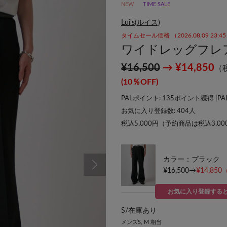
NEW
TIME SALE
Lui's(ルイス)
タイムセール価格 （2026.08.09 23:
ワイドレッグフレ
¥16,500
→ ¥14,850
（
(10％OFF)
PALポイント: 135ポイント獲得 [
P
お気に入り登録数:
404
人
税込5,000円（予約商品は税込3,0
カラー：ブラック
¥16,500
→
¥14,850
お気に入り登録する
S/
在庫あり
メンズS, M 相当