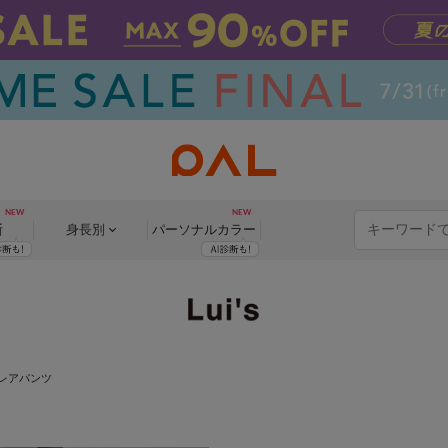
断
身長別
パーソナル
カラー
レアパンツ