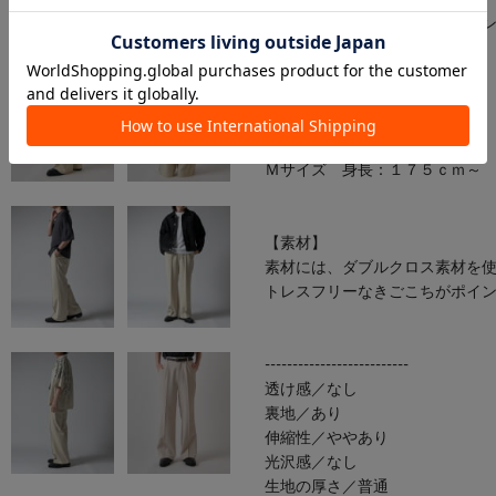
【スタイリング】
今季は、カーディガンやブルゾ
メです。
【推奨サイズ】
Sサイズ 身長：～１７４ｃｍ
Ｍサイズ 身長：１７５ｃｍ～
【素材】
素材には、ダブルクロス素材を
トレスフリーなきごこちがポイ
--------------------------
透け感／なし
裏地／あり
伸縮性／ややあり
光沢感／なし
生地の厚さ／普通