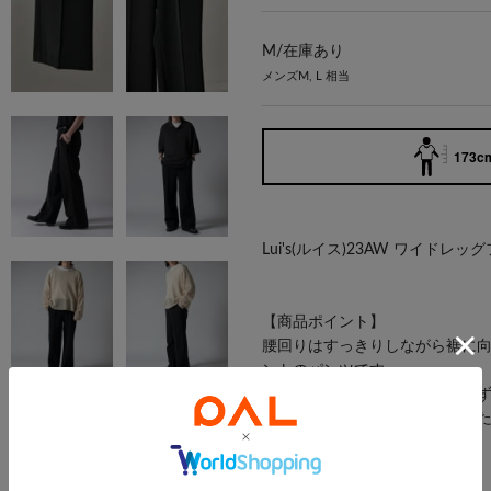
M/
在庫あり
メンズM, L 相当
173cm
Lui's(ルイス)23AW ワイドレ
【商品ポイント】
腰回りはすっきりしながら裾に
ントのパンツです。
足元に合わせるシューズを選ば
ズまで幅広く足元に合わせてい