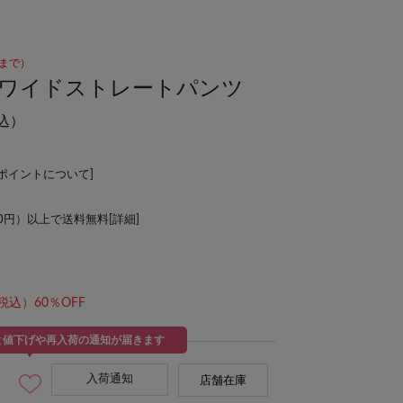
45まで）
)ワイドストレートパンツ
込）
Lポイントについて
]
00円）以上で送料無料[
詳細
]
税込）60％OFF
と値下げや再入荷の通知が届きます
入荷通知
店舗在庫