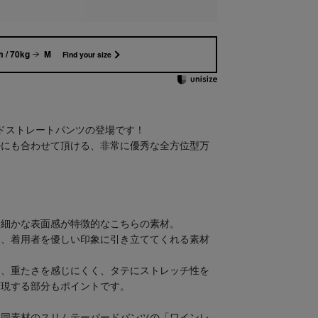
 / 70kg
M
Find your size
ワイドストレートパンツの登場です！
ルにも合わせて頂ける、非常に優秀な全方位型万
、細かな表面感が特徴的なこちらの素材。
く、着用者を優しい印象に引き立ててくれる素材
為、重たさを感じにくく、タテにストレッチ性を
実現する部分もポイントです。
は同素材のスリムテーパードパンツの「ワインレ