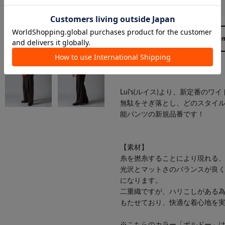
173cm
Lui's(ルイス)より、新定番の
無駄をそぎ落とし、どのスタイ
能パンツの新規品番です！
【素材】
糸を撚糸することにより現れる
光沢とマットさのバランスが良
になります。
二重織ですが、ハリこしがある
もたせており、快適な着心地を
※こちらのカラー「ボルドー」