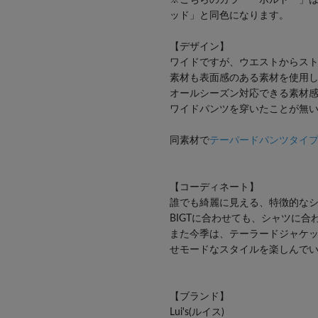
ッド」と同色になります。
【デザイン】
ワイドですが、ウエストからス
素材も表面感のある素材を使用
オールシーズン対応できる素材
ワイドパンツを穿いたことが無
同素材で
テーパードパンツタイ
【コーディネート】
誰でも綺麗に見える、特徴的な
BIGTに合わせても、シャツに合
また今季は、テーラードジャケ
せモードなスタイルを楽しんで
【ブランド】
Lui's(ルイス)