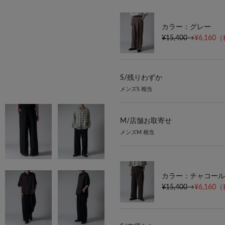
カラー：グレー
¥15,400
→
¥6,160
（
S/
残りわずか
メンズS 相当
M/
店舗お取寄せ
メンズM 相当
カラー：チャコール
¥15,400
→
¥6,160
（