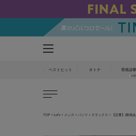
ベストヒット
オトナ
骨格診
TOP
>
Lui's
>
メンズ
>
パンツ
>
スラックス
>
【定番】(動画