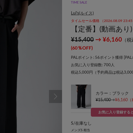
TIME SALE
Lui's(ルイス)
タイムセール価格 （2026.08.09 23:
【定番】(動画あり
¥15,400
→ ¥6,160
（税
(60％OFF)
PALポイント: 56ポイント獲得 [
PA
お気に入り登録数:
700
人
税込5,000円（予約商品は税込3,0
カラー：ブラック
¥15,400
→
¥6,160
（
お気に入り登録する
S/
在庫なし
メンズS 相当