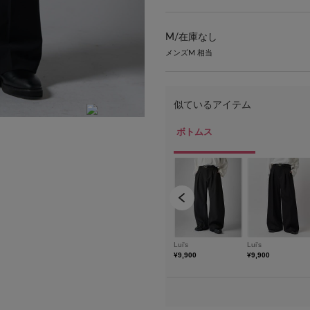
M/
在庫なし
メンズM 相当
model：H172 着用サイズ：M