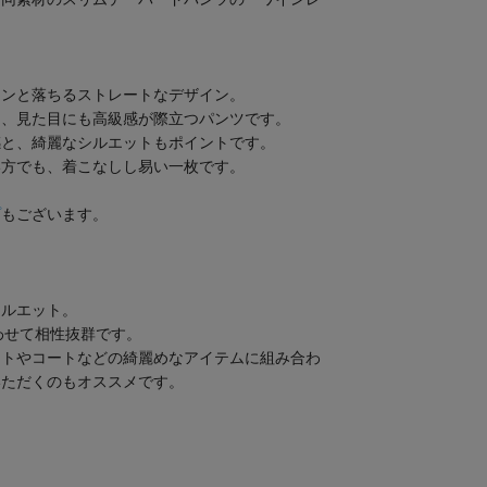
トンと落ちるストレートなデザイン。
し、見た目にも高級感が際立つパンツです。
感と、綺麗なシルエットもポイントです。
い方でも、着こなしし易い一枚です。
プ
もございます。
シルエット。
わせて相性抜群です。
ットやコートなどの綺麗めなアイテムに組み合わ
いただくのもオススメです。