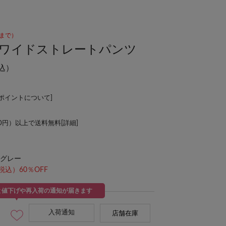
45まで）
)ワイドストレートパンツ
込）
Lポイントについて
]
00円）以上で送料無料[
詳細
]
グレー
税込）60％OFF
と値下げや再入荷の通知が届きます
入荷通知
店舗在庫