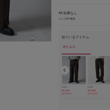
M/
在庫なし
メンズM 相当
model：H172 着用サイズ：M