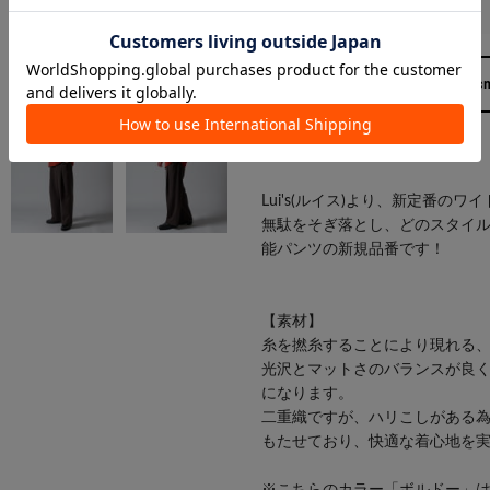
173cm
Lui's(ルイス)より、新定番の
無駄をそぎ落とし、どのスタイ
能パンツの新規品番です！
【素材】
糸を撚糸することにより現れる
光沢とマットさのバランスが良
になります。
二重織ですが、ハリこしがある
もたせており、快適な着心地を
※こちらのカラー「ボルドー」