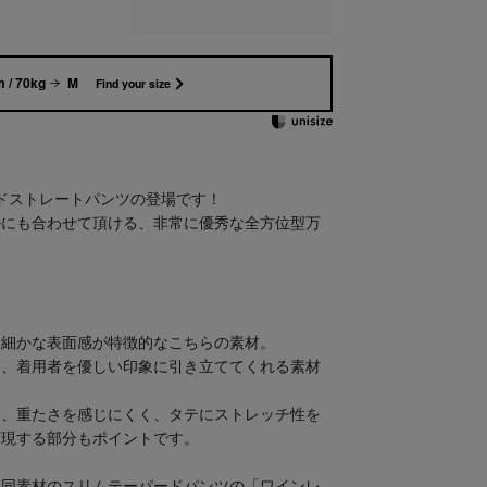
 / 70kg
M
Find your size
ワイドストレートパンツの登場です！
ルにも合わせて頂ける、非常に優秀な全方位型万
、細かな表面感が特徴的なこちらの素材。
く、着用者を優しい印象に引き立ててくれる素材
為、重たさを感じにくく、タテにストレッチ性を
実現する部分もポイントです。
は同素材のスリムテーパードパンツの「ワインレ