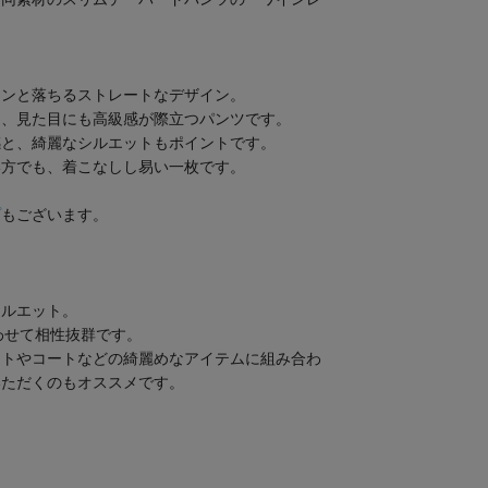
トンと落ちるストレートなデザイン。
し、見た目にも高級感が際立つパンツです。
感と、綺麗なシルエットもポイントです。
い方でも、着こなしし易い一枚です。
プ
もございます。
シルエット。
わせて相性抜群です。
ットやコートなどの綺麗めなアイテムに組み合わ
いただくのもオススメです。