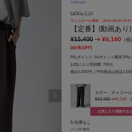
TIME SALE
Lui's(ルイス)
タイムセール価格 （2026.08.09 23:
【定番】(動画あり
¥15,400
→ ¥6,160
（税
(60％OFF)
PALポイント: 56ポイント獲得 [
PA
お気に入り登録数:
700
人
税込5,000円（予約商品は税込3,0
カラー：チャコール
¥15,400
→
¥6,160
（
お気に入り登録する
S/
在庫なし
メンズS 相当