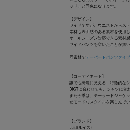
ッド」と同色になります。
【デザイン】
ワイドですが、ウエストからス
素材も表面感のある素材を使用
オールシーズン対応できる素材
ワイドパンツを穿いたことが無
同素材で
テーパードパンツタイ
【コーディネート】
誰でも綺麗に見える、特徴的な
BIGTに合わせても、シャツに合
また今季は、テーラードジャケ
せモードなスタイルを楽しんで
【ブランド】
Lui's(ルイス)