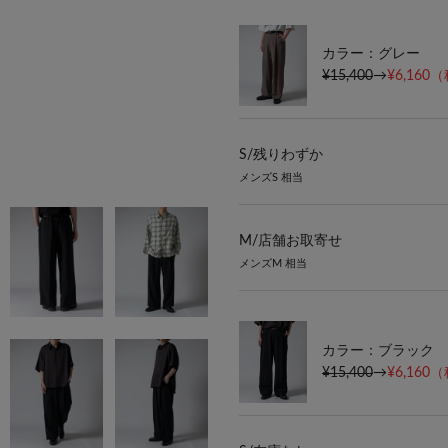
カラー：グレー
¥15,400
→
¥6,160
（
S/
残りわずか
メンズS 相当
M/
店舗お取寄せ
メンズM 相当
カラー：ブラック
¥15,400
→
¥6,160
（