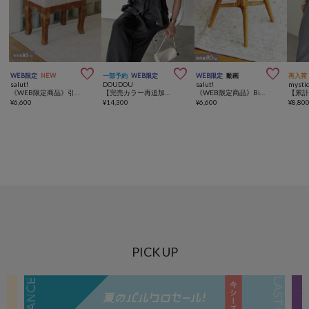



WEB限定
NEW
一部予約
WEB限定
WEB限定
動画
再入荷
salut!
DOUDOU
salut!
mysti
《WEB限定商品》引き出し付きアンティークスツール／choupinet
【完売カラー再追加！/WEB限定】 デニムフリルサロペット
《WEB限定商品》Biscuitスツール／gâteau
¥
6,600
¥
14,300
¥
6,600
¥
8,80
PICK UP