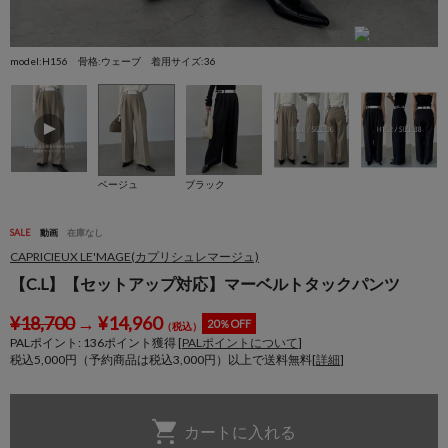
model:H156 骨格:ウェーブ 着用サイズ:36
m
ベージュ
ブラック
SALE
動画
在庫なし
CAPRICIEUX LE'MAGE(カプリシュレマージュ)
【C.L】【セットアップ対応】マーベルトタックパンツ
¥
18,700
→
¥
14,960
20％OFF
（税込）
PALポイント:
136
ポイント獲得 [
PALポイントについて
]
税込5,000円（予約商品は税込3,000円）以上で送料無料[
詳細
]