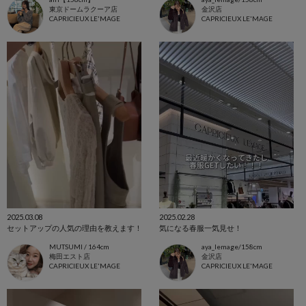
東京ドームラクーア店
金沢店
CAPRICIEUX LE'MAGE
CAPRICIEUX LE'MAGE
2025.03.08
2025.02.28
セットアップの人気の理由を教えます！
気になる春服一気見せ！
MUTSUMI / 164cm
aya_lemage/158cm
梅田エスト店
金沢店
CAPRICIEUX LE'MAGE
CAPRICIEUX LE'MAGE