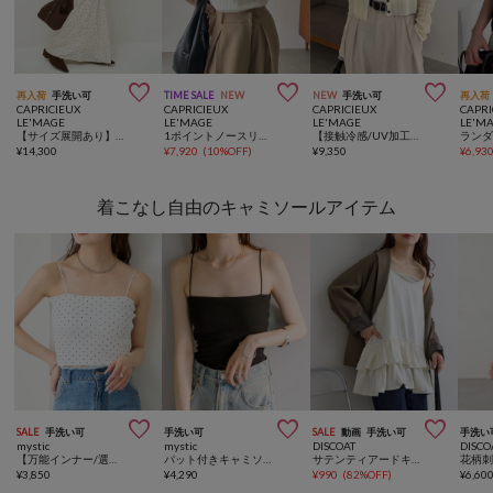



再入荷
手洗い可
TIME SALE
NEW
NEW
手洗い可
再入荷
CAPRICIEUX
CAPRICIEUX
CAPRICIEUX
CAPRI
LE'MAGE
LE'MAGE
LE'MAGE
LE'M
【サイズ展開あり】バイアスドットスカート
1ポイントノースリニット
【接触冷感/UV加工】チュールトリミングカーディガン
¥
14,300
¥
7,920
(
10%OFF
)
¥
9,350
¥
6,93
着こなし自由のキャミソールアイテム



SALE
手洗い可
手洗い可
SALE
動画
手洗い可
手洗い
mystic
mystic
DISCOAT
DISCO
【万能インナー/選べる6色展開】パット付きショートキャミソール2
パット付きキャミソール2
サテンティアードキャミチュニック
¥
3,850
¥
4,290
¥
990
(
82%OFF
)
¥
6,60