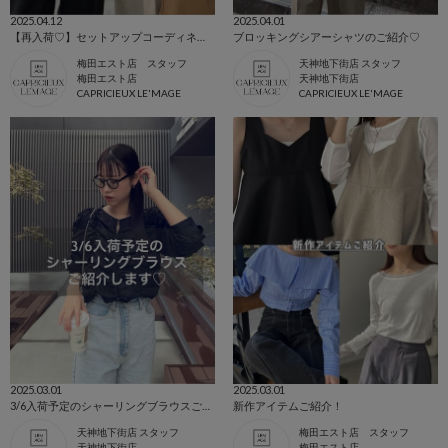
2025.04.12
2025.04.01
【再入荷♡】セットアップコーディネート
ブロッキングシアーシャツのご紹介♡
梅田エスト店 スタッフ
天神地下街店 スタッフ
梅田エスト店
天神地下街店
CAPRICIEUX LE'MAGE
CAPRICIEUX LE'MAGE
2025.03.01
2025.03.01
3/6入荷予定のシャーリングブラウスご紹介します♡
新作アイテムご紹介！
天神地下街店 スタッフ
梅田エスト店 スタッフ
天神地下街店
梅田エスト店