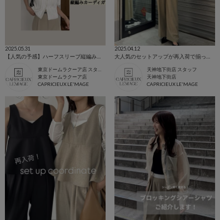
2025.05.31
2025.04.12
【人気の予感】ハーフスリーブ縦編みカーディガン
大人気のセットアップが再入荷で揃ってます♡
東京ドームラクーア店 スタッフ
天神地下街店 スタッフ
東京ドームラクーア店
天神地下街店
CAPRICIEUX LE'MAGE
CAPRICIEUX LE'MAGE