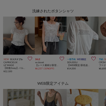
洗練されたボタンシャツ



NEW
サステナブル
SALE
一部予約
WEB限定
予約
CAPRICIEUX
w closet
DOUDOU
CPCM
LE'MAGE
【レース素材が新登場！無地/チェック柄】フリフリノースリブラウス
【WEB限定/新色追加】バックロゴシャツカーディガン
フー
【前後2way】バルーンドットシャーリングブラウス
¥
6,237
(
10%OFF
)
¥
14,300
¥
6,60
¥
12,100
WEB限定アイテム