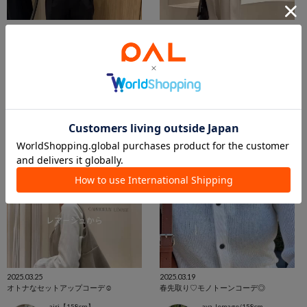
2025.05.10
2025.04.30
多系統コーデ5選！
ビスチェ付BIG襟シャツ 着回しコーデ！
riho 【156cm】
airi【158cm】
東京ドームラクーア店
東京ドームラクーア店
CAPRICIEUX LE'MAGE
CAPRICIEUX LE'MAGE
2025.03.25
2025.03.19
オトナなセットアップコーデ☺︎
春先取り♡モノトーンコーデ◎
airi【158cm】
aya_lemage/158cm