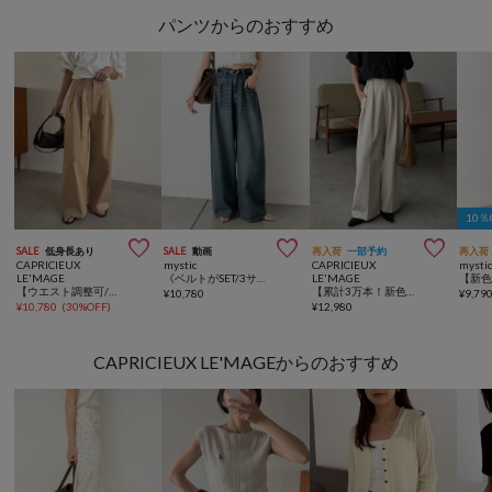
パンツからのおすすめ
10



SALE
低身長あり
SALE
動画
再入荷
一部予約
再入荷
CAPRICIEUX
mystic
CAPRICIEUX
mysti
LE'MAGE
《ベルトがSET/3サイズ展開》ベルト付きカーブワイドデニム
LE'MAGE
【ウエスト調整可/低身長サイズあり】2タックチノパン
【累計3万本！新色イエロー・チャコールグレー】2タックワイドパンツ
¥
10,780
¥
9,79
¥
10,780
(
30%OFF
)
¥
12,980
CAPRICIEUX LE'MAGEからのおすすめ