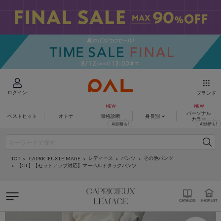
ログイン
ブランド
パーソナル
ベストヒット
オトナ
骨格診断
身長別
カラー
レディース
パンツ
その他パンツ
CAPRICIEUX LE'MAGE
TOP
【C.L】【セットアップ対応】マーベルトタックパンツ