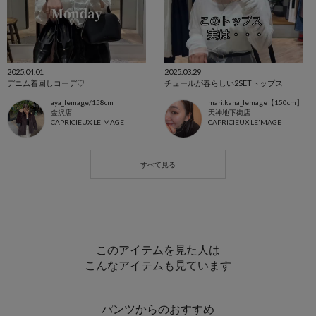
2025.04.01
2025.03.29
デニム着回しコーデ♡
チュールが春らしい2SETトップス
aya_lemage/158cm
mari.kana_lemage【150cm】
金沢店
天神地下街店
CAPRICIEUX LE'MAGE
CAPRICIEUX LE'MAGE
このアイテムを見た人は
こんなアイテムも見ています
パンツからのおすすめ