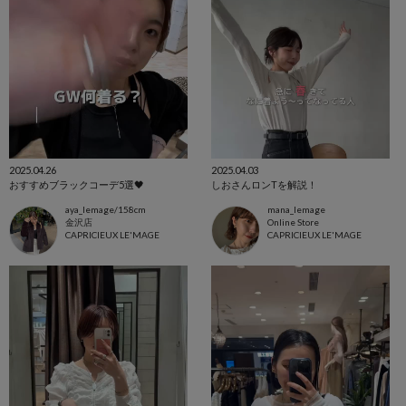
2025.04.26
2025.04.03
おすすめブラックコーデ5選‎🖤
しおさんロンTを解説！
aya_lemage/158cm
mana_lemage
金沢店
Online Store
CAPRICIEUX LE'MAGE
CAPRICIEUX LE'MAGE