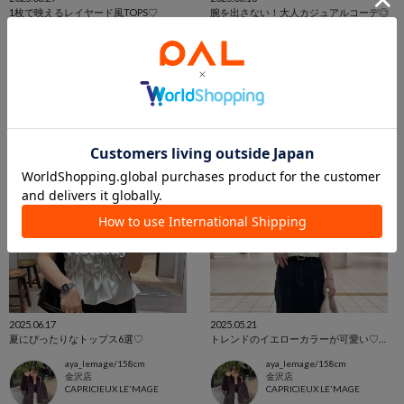
1枚で映えるレイヤード風TOPS♡
腕を出さない！大人カジュアルコーデ◎
aya_lemage/158cm
aya_lemage/158cm
金沢店
金沢店
CAPRICIEUX LE'MAGE
CAPRICIEUX LE'MAGE
2025.06.17
2025.05.21
夏にぴったりなトップス6選♡
トレンドのイエローカラーが可愛い♡カジュアルコーデ！
aya_lemage/158cm
aya_lemage/158cm
金沢店
金沢店
CAPRICIEUX LE'MAGE
CAPRICIEUX LE'MAGE