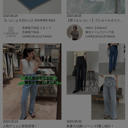
2025.06.24
2025.06.05
【いよいよ今日から】SUMMER SALE
【買うならコレ！】プレセールオススメ３選♡
天神地下街店 スタッフ
MIKU【150cm】
天神地下街店
東京ドームラクーア店
CAPRICIEUX LE'MAGE
CAPRICIEUX LE'MAGE
2025.05.10
2025.04.30
人気デニムに新色登場！
春夏大活躍♪ジーンズ3選ご紹介！