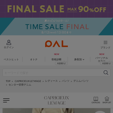
ログイン
ブランド
パーソナル
ベストヒット
オトナ
骨格診断
身長別
カラー
レディース
パンツ
デニムパンツ
CAPRICIEUX LE'MAGE
TOP
センター切替デニム