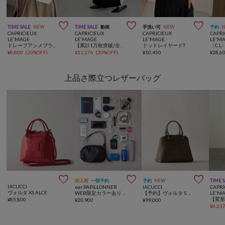



TIME SALE
NEW
TIME SALE
動画
手洗い可
NEW
予約
CAPRICIEUX
CAPRICIEUX
CAPRICIEUX
CAPRI
LE'MAGE
LE'MAGE
LE'MAGE
LE'M
ドレープアシメブラウス
【累計1万枚突破/全骨格◎/低身長サイズ】マキシIラインスカート
ドットレイヤードT
¥
8,800
(
20%OFF
)
¥
11,176
(
20%OFF
)
¥
10,450
¥
28,6
上品さ際立つレザーバッグ



再入荷
一部予約
予約
NEW
TIME 
IACUCCI
ear PAPILLONNER
IACUCCI
CAPRI
ヴォルタ XS ALCE
WEB限定カラーあり《本革/430g》コロンボストンバッグ
【予約】ヴォルタ S ALCE
LE'M
¥
85,800
¥
20,900
¥
99,000
¥
6,23