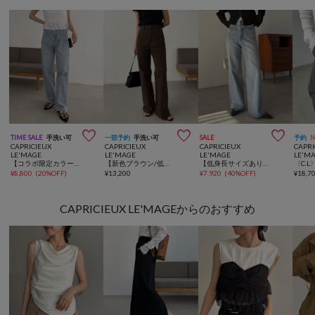



TIME SALE
手洗い可
一部予約
手洗い可
SALE
予約
CAPRICIEUX
CAPRICIEUX
CAPRICIEUX
CAPRI
LE'MAGE
LE'MAGE
LE'MAGE
LE'M
【コラボ限定カラー/ホワイト・ベージュ】13ozハイウエストストレートデニム
【新色ブラウン/低身長サイズあり】セミフレアデニム
【低身長サイズあり】スリットポケットストレートデニム
¥
8,800
(
20%OFF
)
¥
13,200
¥
7,920
(
40%OFF
)
¥
18,7
CAPRICIEUX LE'MAGEからのおすすめ