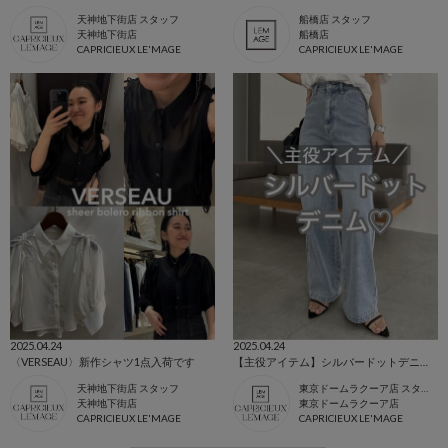
天神地下街店 スタッフ
船橋店 スタッフ
天神地下街店
船橋店
CAPRICIEUX LE'MAGE
CAPRICIEUX LE'MAGE
2025.04.24
2025.04.24
〈VERSEAU〉新作シャツ1点入荷です
【主役アイテム】シルバードットデニム！
天神地下街店 スタッフ
東京ドームラクーア店 スタッフ
天神地下街店
東京ドームラクーア店
CAPRICIEUX LE'MAGE
CAPRICIEUX LE'MAGE