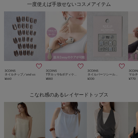
一度使えば手放せないコスメアイテム



3COINS
3COINS
3COINS
3COIN
ネイルチップ／and us
T字カッサ&ボディケアローラー／hemle
ネイルパーツシール／and us
¥
660
¥
880
¥
330
¥
770
こなれ感のあるレイヤードトップス