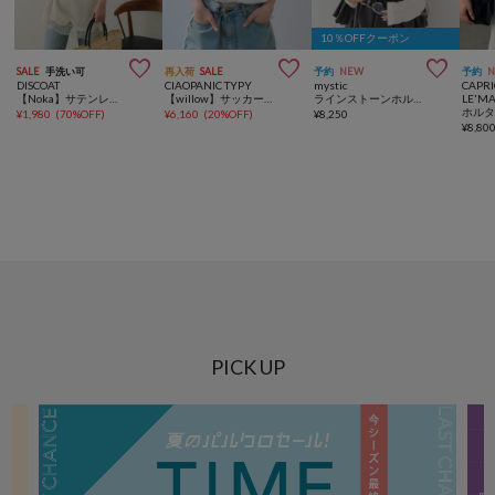
10％OFFクーポン



SALE
手洗い可
再入荷
SALE
予約
NEW
予約
DISCOAT
CIAOPANIC TYPY
mystic
CAPRI
【Noka】サテンレースキャミソール
【willow】サッカーバルーンキャミブラウス
ラインストーンホルタービスチェ
LE'M
ホル
¥
1,980
(
70%OFF
)
¥
6,160
(
20%OFF
)
¥
8,250
¥
8,80
PICK UP