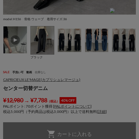
model:H156 骨格:ウェーブ 着用サイズ:36
ブラック
SALE
手洗い可
動画
在庫なし
CAPRICIEUX LE'MAGE(カプリシュレマージュ)
センター切替デニム
¥
12,980
→
¥
7,788
40％OFF
（税込）
PALポイント:
70
ポイント獲得 [
PALポイントについて
]
税込5,000円（予約商品は税込3,000円）以上で送料無料[
詳細
]