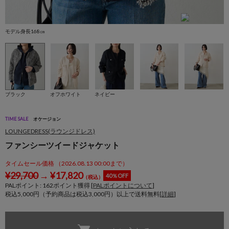
モデル身長168㎝
モ
ブラック
オフホワイト
ネイビー
TIME SALE
オケージョン
LOUNGEDRESS(ラウンジドレス)
ファンシーツイードジャケット
タイムセール価格 （2026.08.13 00:00まで）
¥
29,700
→
¥
17,820
40％OFF
（税込）
PALポイント:
162
ポイント獲得 [
PALポイントについて
]
税込5,000円（予約商品は税込3,000円）以上で送料無料[
詳細
]