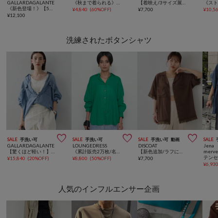
GALLARDAGALANTE
《秋まで着られる》スキッパーショートスウェット
【着映え/3サイズ展開】楊柳花柄刺繍イージーパンツ
《新色登場！》【5色5サイズ展開/累計販売1.3万超】リラックススーパーワイドデニム
¥
4,840
(
60%OFF
)
¥
7,700
¥
10,5
¥
12,100
洗練されたボタンシャツ



SALE
手洗い可
SALE
手洗い可
SALE
手洗い可
動画
SALE
GALLARDAGALANTE
LOUNGEDRESS
DISCOAT
Jena 
【驚くほど軽い！】【セットアップ対応】シアーデニムシャツ
《累計販売2万枚/名品アイテム》リネンバックタイシャツ
【新色追加/ラフに着れる♡】レース使い開襟シャツ
merve
¥
15,840
(
20%OFF
)
¥
8,800
(
50%OFF
)
¥
7,700
¥
6,93
人気のインフルエンサー企画