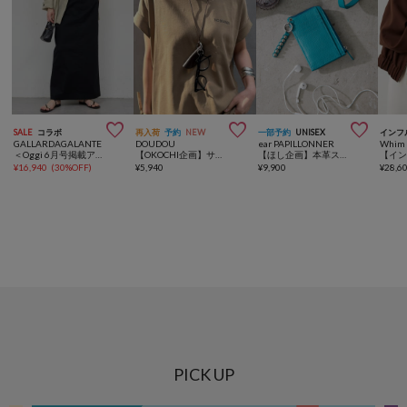



SALE
コラボ
再入荷
予約
NEW
一部予約
UNISEX
インフ
GALLARDAGALANTE
DOUDOU
ear PAPILLONNER
Whim 
＜Oggi 6月号掲載アイテム＞【CHIKAコラボサイズ】チノストレッチスカート
【OKOCHI企画】サングラスホルダーネックレス
【ほし企画】本革スタッズフラグメントケース
¥
16,940
(
30%OFF
)
¥
5,940
¥
9,900
¥
28,6
PICK UP