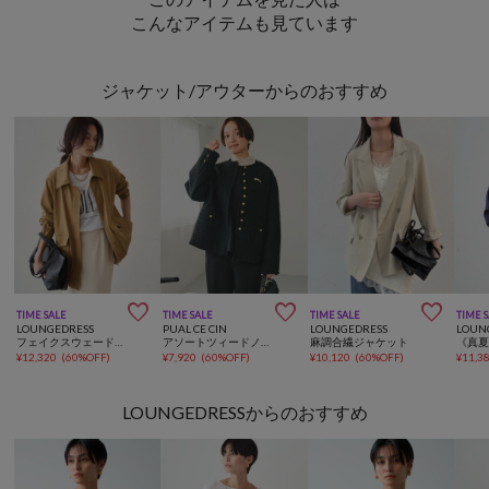
こんなアイテムも見ています
ジャケット/アウターからのおすすめ



TIME SALE
TIME SALE
TIME SALE
TIME 
LOUNGEDRESS
PUAL CE CIN
LOUNGEDRESS
LOUN
フェイクスウェードブルゾン
アソートツィードノーカラージャケット
麻調合繊ジャケット
¥
12,320
(
60%OFF
)
¥
7,920
(
60%OFF
)
¥
10,120
(
60%OFF
)
¥
11,3
LOUNGEDRESSからのおすすめ