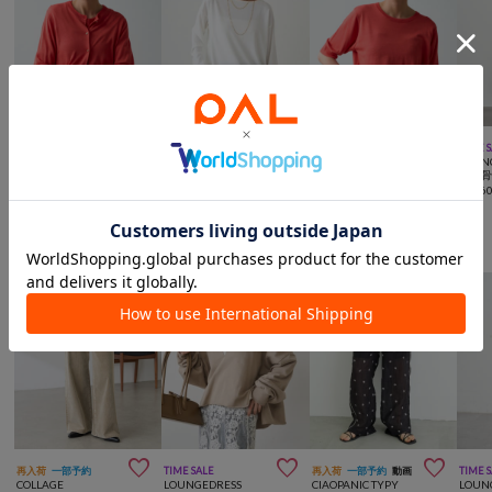



TIME SALE
TIME SALE
手洗い可
TIME SALE
TIME 
LOUNGEDRESS
LOUNGEDRESS
LOUNGEDRESS
LOUN
シルクニットカーデ
《レイヤード映え/体型カバー》ジョーゼットインナーブラウス2
《オンオフ万能/シルク100%》 シルク半袖ニット
¥
16,500
(
40%OFF
)
¥
3,960
(
60%OFF
)
¥
13,200
(
40%OFF
)
¥
17,6
楽ちんな着心地のアイテム



再入荷
一部予約
TIME SALE
再入荷
一部予約
動画
TIME 
COLLAGE
LOUNGEDRESS
CIAOPANIC TYPY
LOUN