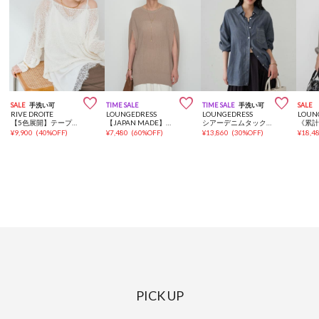



SALE
手洗い可
TIME SALE
TIME SALE
手洗い可
SALE
RIVE DROITE
LOUNGEDRESS
LOUNGEDRESS
LOUN
【5色展開】テープヤーンボートネックニット
【JAPAN MADE】ギマ鹿子ポンチョニットベスト
シアーデニムタックシャツ
¥
9,900
(
40%OFF
)
¥
7,480
(
60%OFF
)
¥
13,860
(
30%OFF
)
¥
18,4
PICK UP