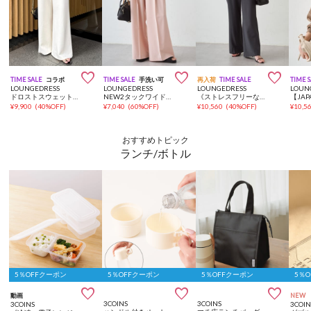



TIME SALE
コラボ
TIME SALE
手洗い可
再入荷
TIME SALE
TIME 
LOUNGEDRESS
LOUNGEDRESS
LOUNGEDRESS
LOUN
ドロストスウェットパンツ
NEW2タックワイドパンツ
《ストレスフリーな穿き心地》イージーフレアパンツ
¥
9,900
(
40%OFF
)
¥
7,040
(
60%OFF
)
¥
10,560
(
40%OFF
)
¥
10,5
おすすめトピック
ランチ/ボトル
5％OFFクーポン
5％OFFクーポン
5％OFFクーポン
5％



動画
NEW
3COINS
3COINS
3COINS
3COIN