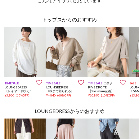
こんなアイテムも見ています
トップスからのおすすめ



TIME SALE
TIME SALE
TIME SALE
コラボ
SALE
LOUNGEDRESS
LOUNGEDRESS
RIVE DROITE
LOUN
《レイヤード映え/体型カバー》ジョーゼットインナーブラウス2
《秋まで着られる》スキッパーショートスウェット
【Yossshiiii企画】ヴィンテージ天竺ゴブソデTee【ひんやりタッチ/体型カバー】
¥
3,960
(
60%OFF
)
¥
4,840
(
60%OFF
)
¥
10,890
(
10%OFF
)
¥
13,8
LOUNGEDRESSからのおすすめ