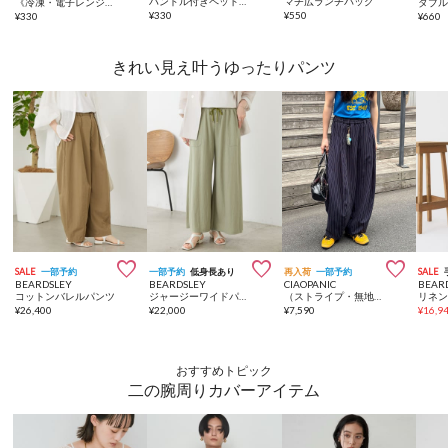
ハンドル付きペットボトル用コップ／KIDSおでかけ
マチ広ランチバッグ
《冷凍・電子レンジ対応》作り置きランチボックス3個セット：600ml／KITINTO
¥
330
¥
550
¥
330
¥
660
きれい見え叶うゆったりパンツ



SALE
一部予約
一部予約
低身長あり
再入荷
一部予約
SALE
BEARDSLEY
BEARDSLEY
CIAOPANIC
BEAR
コットンバレルパンツ
ジャージーワイドパンツ
（ストライプ・無地）ワイドバルーンイージースラックス
¥
26,400
¥
22,000
¥
7,590
¥
16,9
おすすめトピック
二の腕周りカバーアイテム