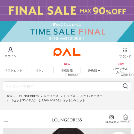
ログイン
ブランド
パーソナル
ベストヒット
オトナ
骨格診断
身長別
カラー
レディース
トップス
ニット/セーター
LOUNGEDRESS
TOP
《セットアイテム》【JAPAN MADE】コットンVニット