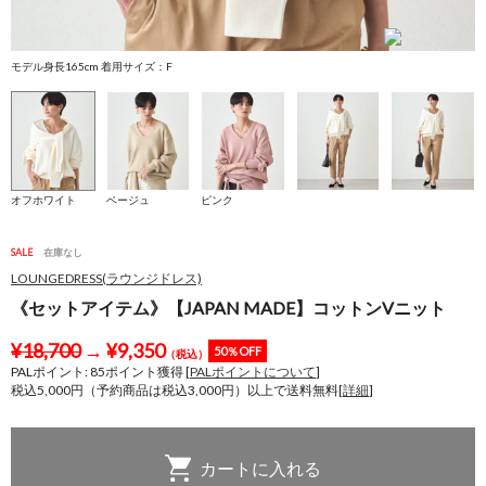
モデル身長165cm 着用サイズ：F
モ
オフホワイト
ベージュ
ピンク
SALE
在庫なし
LOUNGEDRESS(ラウンジドレス)
《セットアイテム》【JAPAN MADE】コットンVニット
¥
18,700
→
¥
9,350
50％OFF
（税込）
PALポイント:
85
ポイント獲得 [
PALポイントについて
]
税込5,000円（予約商品は税込3,000円）以上で送料無料[
詳細
]