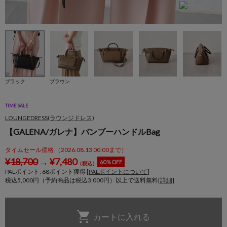
ブラック
ブラウン
TIME SALE
LOUNGEDRESS(ラウンジドレス)
【GALENA/ガレナ】バンブーハンドルBag
タイムセール価格 （2026.08.13 00:00まで）
¥
18,700
→
¥
7,480
60％OFF
（税込）
PALポイント:
68
ポイント獲得 [
PALポイントについて
]
税込5,000円（予約商品は税込3,000円）以上で送料無料[
詳細
]