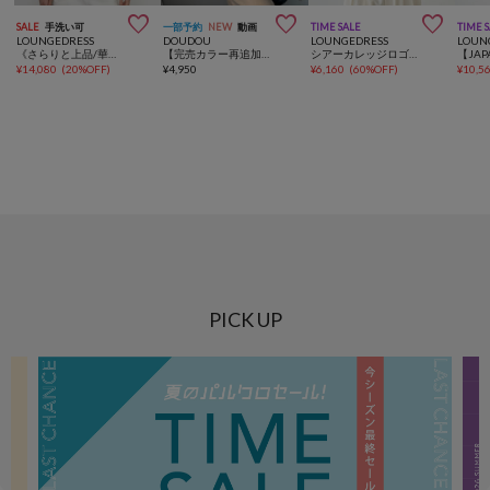



SALE
手洗い可
一部予約
NEW
動画
TIME SALE
TIME 
LOUNGEDRESS
DOUDOU
LOUNGEDRESS
LOUN
《さらりと上品/華奢見え》【JAPAN MADE】和紙鹿子2WAYニット
【完売カラー再追加！】スクエアニットタンク
シアーカレッジロゴプリントニット
¥
14,080
(
20%OFF
)
¥
4,950
¥
6,160
(
60%OFF
)
¥
10,5
PICK UP