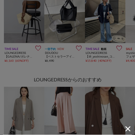



TIME SALE
一部予約
NEW
TIME SALE
動画
SALE
LOUNGEDRESS
DOUDOU
LOUNGEDRESS
mysti
【GALENA/ガレナ】ワンハンドルウーブンバッグ
【ベストセラーアイテム/完売カラー再追加！】ミニショルダー付ソフトレザー調ミニバッグ
【＠_yoshinosan_コラボ】【GALENA/ガレナ】スロープワンショルダーBag
¥
6,160
(
60%OFF
)
¥
6,490
¥
15,840
(
40%OFF
)
¥
4,40
LOUNGEDRESSからのおすすめ