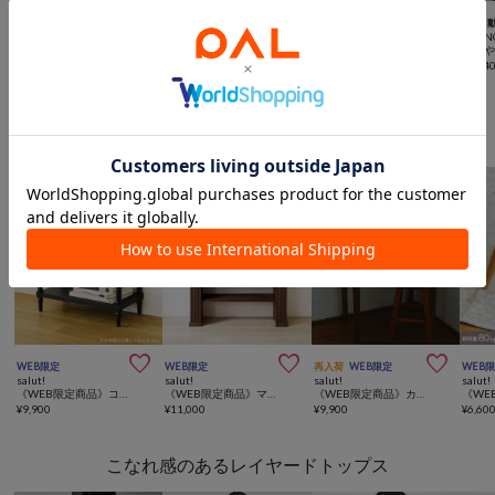



再入荷
SALE
TIME SALE
手洗い可
再入荷
予約
予約
LOUNGEDRESS
LOUNGEDRESS
LOUNGEDRESS
LOUN
《累計1.5万枚/洗えてシワになりにくい！》リネンライクシアージャケット
NEW2タックワイドパンツ
【GALENA/ガレナ】タッセルネックレス
¥
18,480
(
20%OFF
)
¥
7,040
(
60%OFF
)
¥
8,800
¥
37,4
おすすめトピック
家具



WEB限定
WEB限定
再入荷
WEB限定
WEB
salut!
salut!
salut!
salut!
《WEB限定商品》コンソールテーブル／ブラックアンティーク
《WEB限定商品》マントルピースシェルフ
《WEB限定商品》カントリーライティングデスク
¥
9,900
¥
11,000
¥
9,900
¥
6,60
こなれ感のあるレイヤードトップス