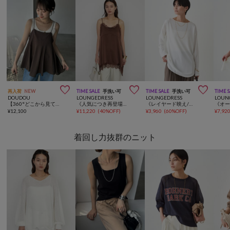



再入荷
NEW
TIME SALE
手洗い可
TIME SALE
手洗い可
TIME 
DOUDOU
LOUNGEDRESS
LOUNGEDRESS
LOUN
【360°どこから見ても大人かわいい】【REI企画】変形切替フレアキャミ
《人気につき再登場/レイヤードアイテム》レースキャミ
《レイヤード映え/体型カバー》ジョーゼットインナーブラウス2
¥
12,100
¥
11,220
(
40%OFF
)
¥
3,960
(
60%OFF
)
¥
7,92
着回し力抜群のニット