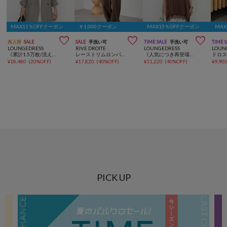
MAX15％OFFクーポン
￥1,000クーポン
MAX15％OFFクーポン
MA



再入荷
SALE
SALE
手洗い可
TIME SALE
手洗い可
TIME 
LOUNGEDRESS
RIVE DROITE
LOUNGEDRESS
LOUN
《累計1.5万枚/洗えてシワになりにくい！》リネンライクシアージャケット
レーストリムロンパース
《人気につき再登場/レイヤードアイテム》レースキャミ
¥
18,480
(
20%OFF
)
¥
17,820
(
40%OFF
)
¥
11,220
(
40%OFF
)
¥
9,90
PICK UP