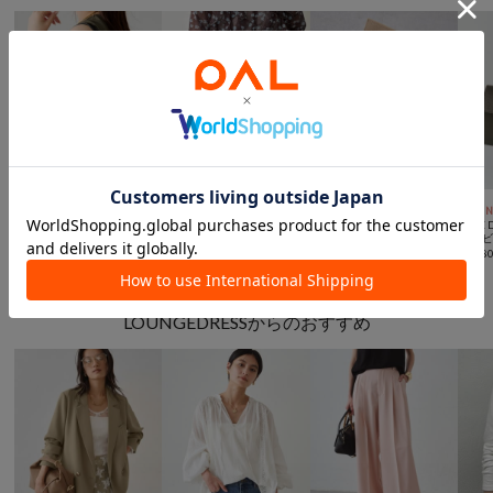
￥1,000クーポン
15％OFFクーポン



SALE
一部予約
NEW
予約
COLLAGE
COLLAGE
DOUDOU
RIVE 
GALLARDAGALANTE
GALLARDAGALANTE
【ベストセラーアイテム/完売カラー再追加！】ミニショルダー付ソフトレザー調ミニバッグ
コン
《新色登場》【牛革/２WAY/500mlペットボトル収納可】シュリンクリンショルダーバッグ
【牛革/２WAY/500mlペットボトル】シュリンクリンオーバルショルダーバッグ
¥
6,490
¥
19,8
¥
22,000
¥
14,520
(
40%OFF
)
LOUNGEDRESSからのおすすめ