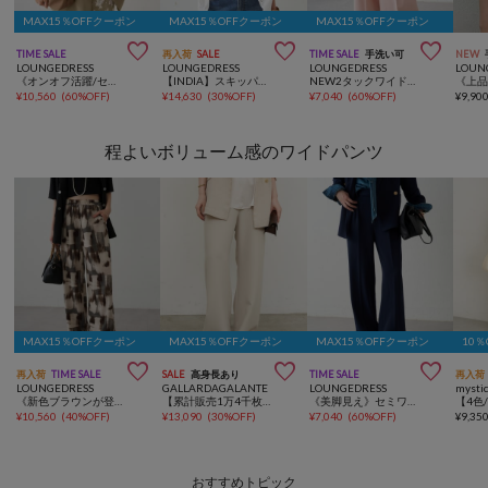
MAX15％OFFクーポン
MAX15％OFFクーポン
MAX15％OFFクーポン



TIME SALE
再入荷
SALE
TIME SALE
手洗い可
NEW
LOUNGEDRESS
LOUNGEDRESS
LOUNGEDRESS
LOUN
《オンオフ活躍/セットアップ着用可》ダブルクロスジャケット
【INDIA】スキッパーレースブラウス
NEW2タックワイドパンツ
¥
10,560
(
60%OFF
)
¥
14,630
(
30%OFF
)
¥
7,040
(
60%OFF
)
¥
9,90
程よいボリューム感のワイドパンツ
MAX15％OFFクーポン
MAX15％OFFクーポン
MAX15％OFFクーポン
10



再入荷
TIME SALE
SALE
高身長あり
TIME SALE
再入荷
LOUNGEDRESS
GALLARDAGALANTE
LOUNGEDRESS
mysti
《新色ブラウンが登場！》ペイントイージーパンツ
【累計販売1万4千枚超！】【美脚パンツ】ワイドドロストパンツ
《美脚見え》セミワイドパンツ
¥
10,560
(
40%OFF
)
¥
13,090
(
30%OFF
)
¥
7,040
(
60%OFF
)
¥
9,35
おすすめトピック