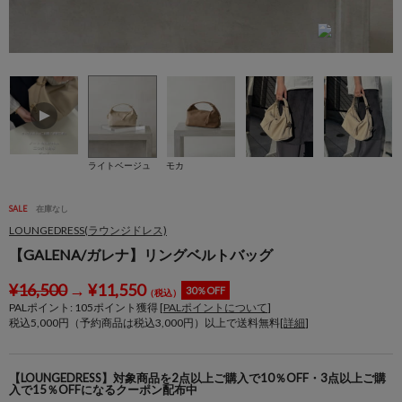
ライトベージュ
モカ
SALE
在庫なし
LOUNGEDRESS(ラウンジドレス)
【GALENA/ガレナ】リングベルトバッグ
¥
16,500
→
¥
11,550
30％OFF
（税込）
PALポイント:
105
ポイント獲得 [
PALポイントについて
]
税込5,000円（予約商品は税込3,000円）以上で送料無料[
詳細
]
【LOUNGEDRESS】対象商品を2点以上ご購入で10％OFF・3点以上ご購
入で15％OFFになるクーポン配布中