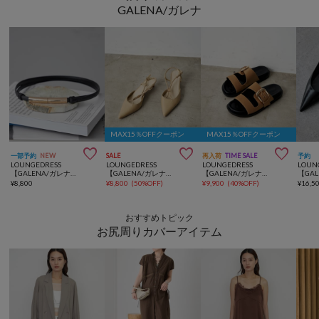
GALENA/ガレナ
MAX15％OFFクーポン
MAX15％OFFクーポン



一部予約
NEW
SALE
再入荷
TIME SALE
予約
LOUNGEDRESS
LOUNGEDRESS
LOUNGEDRESS
LOUN
【GALENA/ガレナ】メタルバックルナローベルト
【GALENA/ガレナ】コードパンプス
【GALENA/ガレナ】メタルバックルサンダル
¥
8,800
¥
8,800
(
50%OFF
)
¥
9,900
(
40%OFF
)
¥
16,5
おすすめトピック
お尻周りカバーアイテム