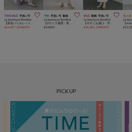



TIME SALE
手洗い可
予約
手洗い可
動画
SALE
動画
手洗い可
再入荷
La boutique BonBon
La boutique BonBon
La boutique BonBon
La bo
【新色バイオレット・ブラウン追加！】レーヨンナイロンマチマーメイドスカート
【3サイズ展開・取り入れやすいトレンド】ドットレース付きナロースカート
【今すぐお届け・手洗い可能】ドライツイルナローマキシスカート
¥
14,437
(
25%OFF
)
¥
19,800
¥
10,285
(
44%OFF
)
¥
11,5
PICK UP