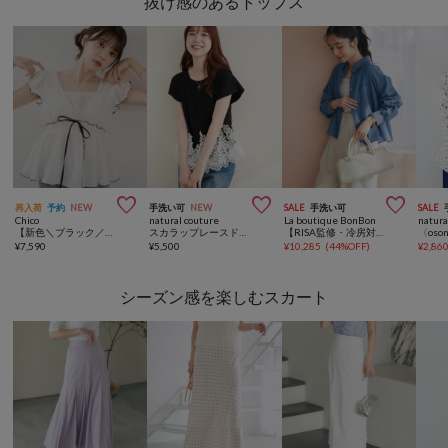
抜け感のあるトップス



再入荷
予約
NEW
手洗い可
NEW
SALE
手洗い可
SALE
Chico
natural couture
La boutique BonBon
natura
【新色＼ブラック／登場】フリンジ配色フリルブラウス
スカラップレースドッキングT
【RISA監修・冷房対策】シアーデニムショート丈袖口リブシャツ
¥
7,590
¥
5,500
¥
10,285
(
44%OFF
)
¥
2,86
シーズン感を楽しむスカート