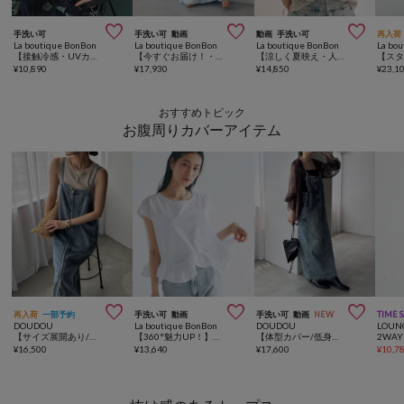



手洗い可
手洗い可
動画
動画
手洗い可
再入荷
La boutique BonBon
La boutique BonBon
La boutique BonBon
La bo
【接触冷感・UVカット】クールタッチUVオフショルフレンチニット
【今すぐお届け！・２サイズ展開】ティアードワンピース
【涼しく夏映え・人気カラー再入荷！】ラメ天竺針抜きフレンチニット
¥
10,890
¥
17,930
¥
14,850
¥
23,1
おすすめトピック
お腹周りカバーアイテム



再入荷
一部予約
手洗い可
動画
手洗い可
動画
NEW
TIME 
DOUDOU
La boutique BonBon
DOUDOU
LOUN
【サイズ展開あり/細見え】リヨセルデニムジャンスカ
【360°魅力UP！】ランダムペプラムフレンチブラウス
【体型カバー/低身長サイズあり】裾フリンジデニムジャンスカ
2WA
¥
16,500
¥
13,640
¥
17,600
¥
10,7