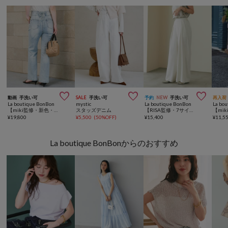



動画
手洗い可
SALE
手洗い可
予約
NEW
手洗い可
再入荷
La boutique BonBon
mystic
La boutique BonBon
La bo
【miki監修・新色・新サイズ登場！】バックレースアップデニムフレアパンツ
スタッズデニム
【RISA監修・7サイズ展開】2タックワイドパンツ
¥
19,800
¥
5,500
(
50%OFF
)
¥
15,400
¥
11,5
La boutique BonBonからのおすすめ