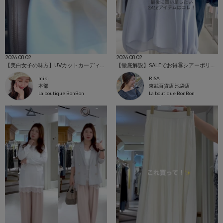
2026.08.02
2026.08.02
【美白女子の味方】UVカットカーディガン徹底解説❤︎
【徹底解説】SALEでお得🉐シアーボリュームスリーブブラウス！
miki
RISA
本部
東武百貨店 池袋店
La boutique BonBon
La boutique BonBon