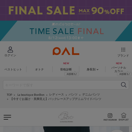
ログイン
ブランド
パーソナル
ベストヒット
オトナ
骨格診断
身長別
カラー
レディース
パンツ
デニムパンツ
La boutique BonBon
TOP
【今すぐお届け・美脚見え】バックレースアップデニムワイドパンツ