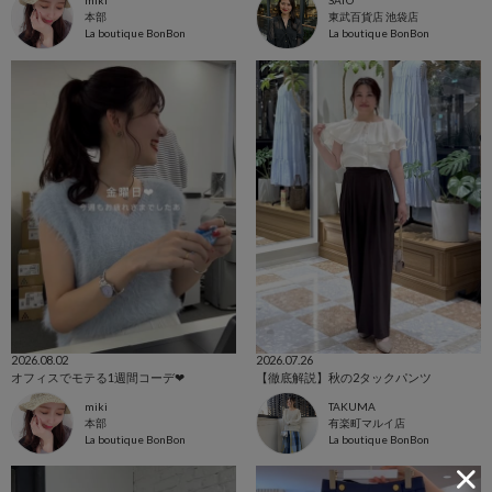
miki
SATO
本部
東武百貨店 池袋店
La boutique BonBon
La boutique BonBon
2026.08.02
2026.07.26
オフィスでモテる1週間コーデ❤︎
【徹底解説】秋の2タックパンツ
miki
TAKUMA
本部
有楽町マルイ店
La boutique BonBon
La boutique BonBon