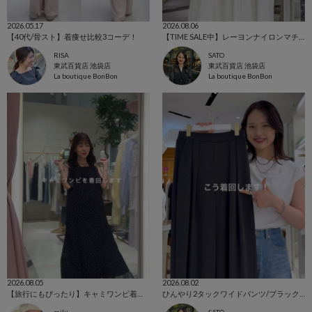
2026.05.17
2026.08.06
【40代/骨スト】着痩せ比較3コーデ！
【TIME SALE中】レーヨンナイロンマチマーメイドスカート徹底解説✨
RISA
SATO
東武百貨店 池袋店
東武百貨店 池袋店
La boutique BonBon
La boutique BonBon
2026.08.05
2026.08.02
【旅行にもぴったり】キャミワンピ着回しコーデ❤︎
ひんやり2タックワイドパンツ/ブラック着回しコーデ🖤