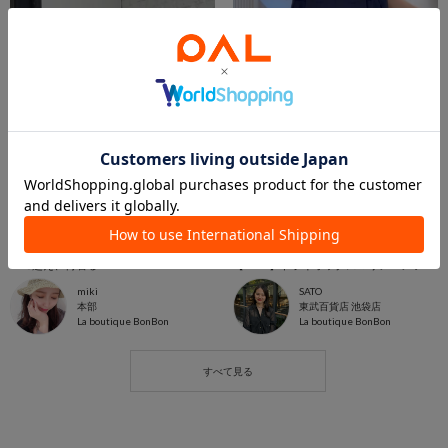
2026.07.26
2026.07.26
30℃超え、何着る？
【SALE】ドライオックスマリンパンツ徹底解説❤️‍🔥
miki
SATO
本部
東武百貨店 池袋店
La boutique BonBon
La boutique BonBon