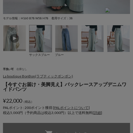
モデル情報：H160 B78 W58 H78 着用サイズ：38
モ
サックスブルー
ブルー
手洗い可
在庫なし
La boutique BonBon(ラブティックボンボン)
【今すぐお届け・美脚見え】バックレースアップデニムワ
イドパンツ
¥
22,000
（税込）
PALポイント: 200
ポイント獲得 [
PALポイントについて
]
税込5,000円（予約商品は税込3,000円）以上で送料無料[
詳細
]