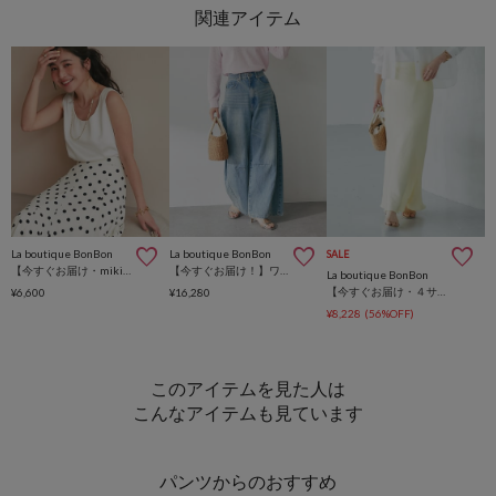
La boutique BonBon
La boutique BonBon
SALE
【今すぐお届け・miki監修】サテン2WAYタンク
【今すぐお届け！】ワイドデニム
La boutique BonBon
【今すぐお届け・４サイズ展開】きらきらサテンロングナロースカート
¥6,600
¥16,280
¥8,228
(56%OFF)
このアイテムを見た人は
こんなアイテムも見ています
パンツからのおすすめ