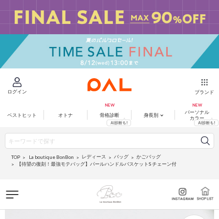
ログイン
ブランド
パーソナル
ベストヒット
オトナ
骨格診断
身長別
カラー
レディース
バッグ
かごバッグ
La boutique BonBon
TOP
【待望の復刻！最強モテバッグ】パールハンドルバスケットS チェーン付