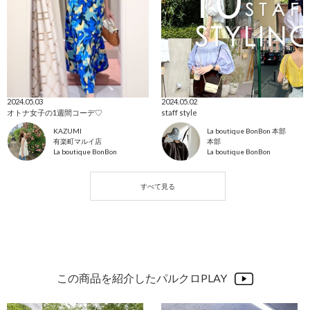
2024.05.03
2024.05.02
オトナ女子の1週間コーデ♡
staff style
KAZUMI
La boutique BonBon 本部
有楽町マルイ店
本部
La boutique BonBon
La boutique BonBon
この商品を紹介したパルクロPLAY