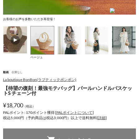
お客様のお声を多数いただき再登場！
ベージュ
動画
在庫なし
La boutique BonBon(ラブティックボンボン)
【待望の復刻！最強モテバッグ】パールハンドルバスケッ
トS チェーン付
¥
18,700
（税込）
PALポイント: 170
ポイント獲得 [
PALポイントについて
]
税込5,000円（予約商品は税込3,000円）以上で送料無料[
詳細
]