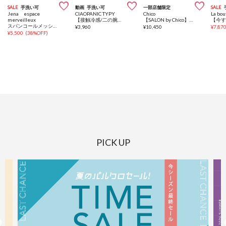



SALE
手洗い可
動画
手洗い可
一部店舗限定
SALE
Jena espace
CIAOPANIC TYPY
Chico
La bo
merveilleux
【接触冷感/二の腕カバーも叶う◎】配色ラグラン半袖ニットTee
【SALON by Chico】ツイードレイヤードペプラムニット
スパンコールメッシュニット
¥
3,960
¥
10,450
¥
7,87
¥
5,500
(
38%OFF
)
PICK UP