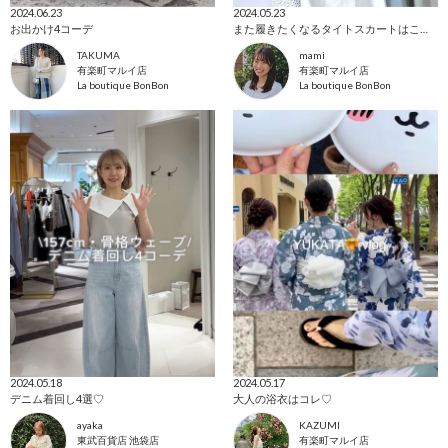
2024.06.23
2024.05.23
お出かけ4コーデ
また履きたくなるタイトスカートはこれ！
TAKUMA
mami
有楽町マルイ店
有楽町マルイ店
La boutique BonBon
La boutique BonBon
2024.05.18
2024.05.17
デニム着回し4選♡
大人の浴衣はコレ♡
ayaka
KAZUMI
東武百貨店 池袋店
有楽町マルイ店