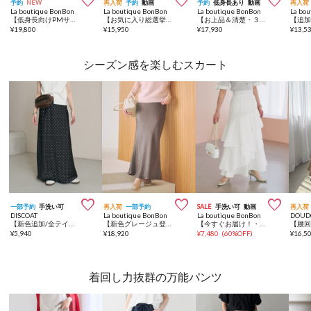



予約
NEW
再入荷
予約
動画
予約
低身長あり
動画
再入荷
La boutique BonBon
La boutique BonBon
La boutique BonBon
La bo
【低身長向けPMサイズあり】イレヘムティアードチュールスカート
【お気に入り総選挙1位！・最強着映えシャツ】ランダムペプラムシャツ
【お上品＆清楚・３サイズ展開】フラワープリントマチフレアスカート
¥
19,800
¥
15,950
¥
17,930
¥
13,5
シーズン感を楽しむスカート



一部予約
手洗い可
再入荷
一部予約
SALE
手洗い可
動画
再入荷
DISCOAT
La boutique BonBon
La boutique BonBon
DOUD
【新色追加/全テイスト◎】サテンマーメイドスカート
【新色グレージュ登場！・4サイズ展開】きらきらサテンロングナロースカート
【今すぐお届け！・立体的で華やか】コットンナイロンイレヘムティアードスカート
¥
5,940
¥
18,920
¥
7,480
(
60%OFF
)
¥
16,5
着回し力抜群の万能パンツ