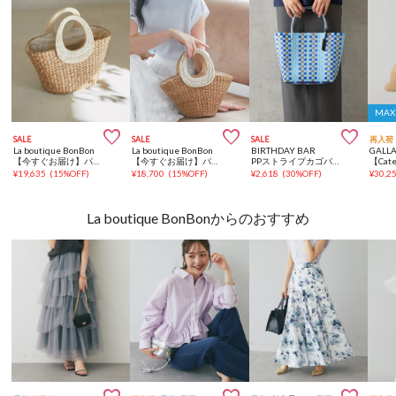
MA



SALE
SALE
SALE
再入荷
La boutique BonBon
La boutique BonBon
BIRTHDAY BAR
GALL
【今すぐお届け】パールハンドルバスケットL
【今すぐお届け】パールハンドルバスケットS/チェーン付
PPストライプカゴバッグ
¥
19,635
(
15%OFF
)
¥
18,700
(
15%OFF
)
¥
2,618
(
30%OFF
)
¥
30,2
La boutique BonBonからのおすすめ