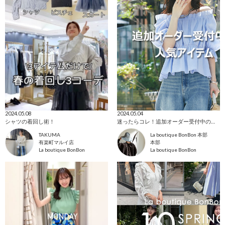
2024.05.08
2024.05.04
シャツの着回し術！
迷ったらコレ！追加オーダー受付中の人気アイテム
TAKUMA
La boutique BonBon 本部
有楽町マルイ店
本部
La boutique BonBon
La boutique BonBon