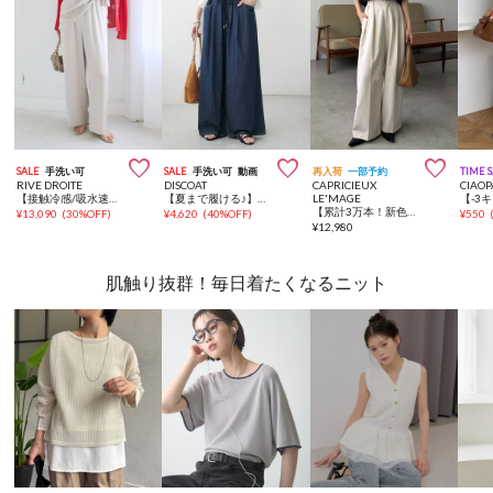



SALE
手洗い可
SALE
手洗い可
動画
再入荷
一部予約
TIME 
RIVE DROITE
DISCOAT
CAPRICIEUX
CIAOP
【接触冷感/吸水速乾/紫外線防止/防シワ性】サテンドロストパンツ【セットアップ可】
【夏まで履ける♪】ライトオンスデニムイージーワイドパンツ
LE'MAGE
【累計3万本！新色イエロー・チャコールグレー】2タックワイドパンツ
¥
13,090
(
30%OFF
)
¥
4,620
(
40%OFF
)
¥
550
¥
12,980
肌触り抜群！毎日着たくなるニット