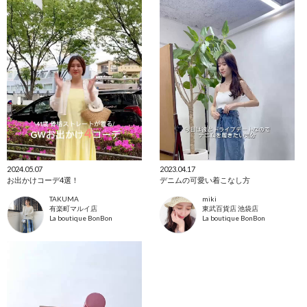
2024.05.07
2023.04.17
お出かけコーデ4選！
デニムの可愛い着こなし方
TAKUMA
miki
有楽町マルイ店
東武百貨店 池袋店
La boutique BonBon
La boutique BonBon