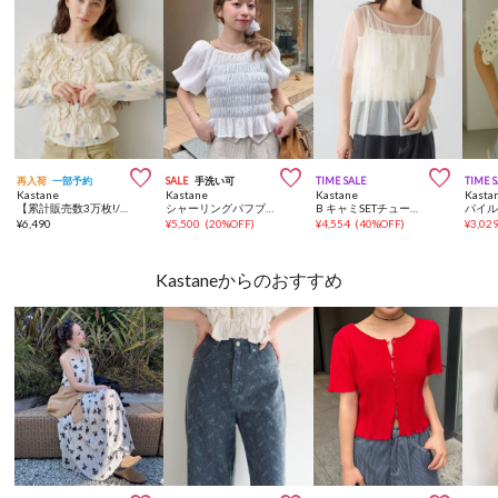



再入荷
一部予約
SALE
手洗い可
TIME SALE
TIME 
Kastane
Kastane
Kastane
Kasta
【累計販売数3万枚!/着痩せ◎】クシュクシュブラウス
シャーリングパフブラウス
B キャミSETチュールティアードトップス
パイル
¥
6,490
¥
5,500
(
20%OFF
)
¥
4,554
(
40%OFF
)
¥
3,02
Kastaneからのおすすめ