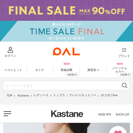
ログイン
ブランド
パーソナル
ベストヒット
オトナ
骨格診断
身長別
カラー
レディース
トップス
Tシャツ/カットソー
ポコポコTee
Kastane
TOP
WEB SITE
SHOP LIST