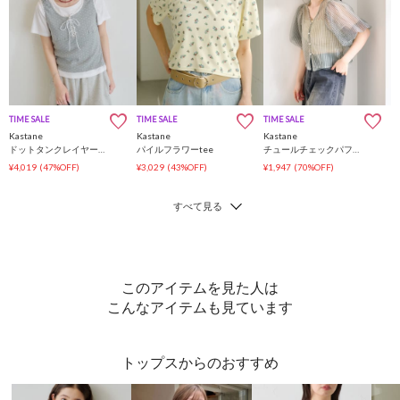
TIME SALE
TIME SALE
TIME SALE
Kastane
Kastane
Kastane
ドットタンクレイヤードTee
パイルフラワーtee
チュールチェックパフブラウス
¥4,019
(47%OFF)
¥3,029
(43%OFF)
¥1,947
(70%OFF)
このアイテムを見た人は
こんなアイテムも見ています
トップスからのおすすめ