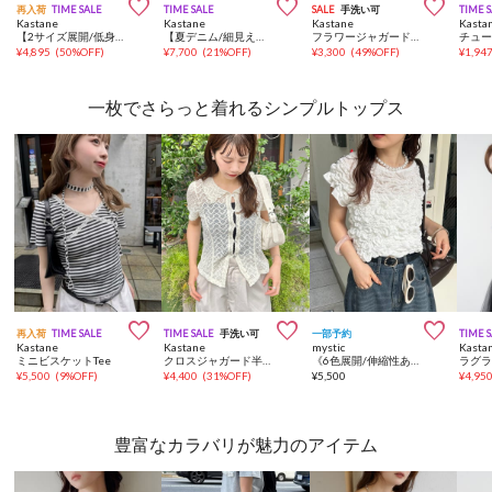



再入荷
TIME SALE
TIME SALE
SALE
手洗い可
TIME 
Kastane
Kastane
Kastane
Kasta
【2サイズ展開/低身長サイズ】ドットフラワーキャミワンピース
【夏デニム/細見え◎/美脚パンツ/２サイズ展開】フラワーエンブロイダリーデニム
フラワージャガードニットカーディガン
¥
4,895
(
50%OFF
)
¥
7,700
(
21%OFF
)
¥
3,300
(
49%OFF
)
¥
1,94
一枚でさらっと着れるシンプルトップス



再入荷
TIME SALE
TIME SALE
手洗い可
一部予約
TIME 
Kastane
Kastane
mystic
Kasta
ミニビスケットTee
クロスジャガード半袖カーディガン
《6色展開/伸縮性あり◎》ふわふわシャーリングTシャツ
ラグラ
¥
5,500
(
9%OFF
)
¥
4,400
(
31%OFF
)
¥
5,500
¥
4,95
豊富なカラバリが魅力のアイテム