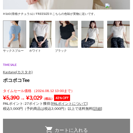
H160(骨格ナチュラル) / FREESIZE※こちらの色味が実物に近いです。
H
サックスブルー
ホワイト
ブラック
TIME SALE
Kastane(カスタネ)
ポコポコTee
タイムセール価格 （2026.08.12 13:00まで）
¥
5,390
→
¥
3,029
43％OFF
（税込）
PALポイント:
27
ポイント獲得 [
PALポイントについて
]
税込5,000円（予約商品は税込3,000円）以上で送料無料[
詳細
]