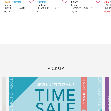



再入荷
一部予約
一部予約
手洗い可
SALE
Kastane
Kastane
Kastane
DISCO
【注目アイテム/体型カバー◎/新色追加/ジャガード&無地】フリルサッシュブラウス
【ベストヒットアイテム/累計販売10万枚突破】カップ付きクロップドブラキャミ
【2WAY/二の腕カバー】ホルターコンパクトtee
¥
8,250
¥
3,740
¥
6,490
¥
3,96
PICK UP