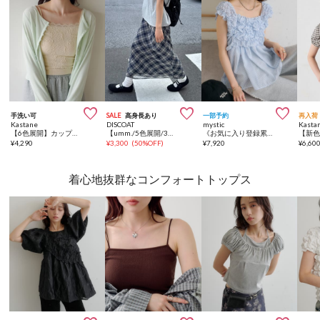



手洗い可
SALE
高身長あり
一部予約
再入荷
Kastane
DISCOAT
mystic
Kasta
【6色展開】カップ付きフラワージャガードキャミ
【umm./5色展開/3サイズ♪】柄アソートスカート
《お気に入り登録累計3万越え》【7色展開/新色追加】ふわふわシャーリングチュニック
¥
4,290
¥
3,300
(
50%OFF
)
¥
7,920
¥
6,60
着心地抜群なコンフォートトップス