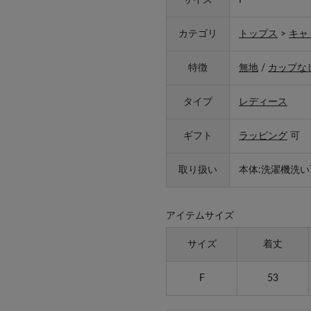
サイズ
F
カテゴリ
トップス
>
キャ
特徴
無地
/
カップな
タイプ
レディース
ギフト
ラッピング
可
取り扱い
本体:洗濯機洗い
アイテムサイズ
サイズ
着丈
F
53