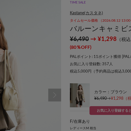
TIME SALE
Kastane(カスタネ)
タイムセール価格 （2026.08.12 13:
バルーンキャミビ
¥6,490
→ ¥1,298
（税込
(80％OFF)
PALポイント: 11ポイント獲得 [
PA
お気に入り登録数:
357
人
税込5,000円（予約商品は税込3,0
カラー：ブラウン
¥6,490
→
¥1,298
（税
お気に入り登録する
F/
在庫あり
レディースM 相当