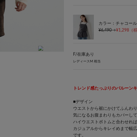
カラー：チャコール
¥6,490
→
¥1,298
（税
F/
在庫あり
H161(骨格ナチュラル) / FREESIZE
レディースM 相当
トレンド感たっぷりのバルーン
■デザイン
ウエストから裾にかけてふんわ
気になるお腹まわりもカバーし
ハイウエストボトムと合わせれ
カジュアルからキレイめまで幅
です。