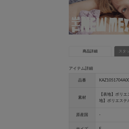
商品詳細
スタッ
アイテム詳細
品番
KAZ1051704A0
【表地】ポリエス
素材
地】ポリエステル
原産国
-