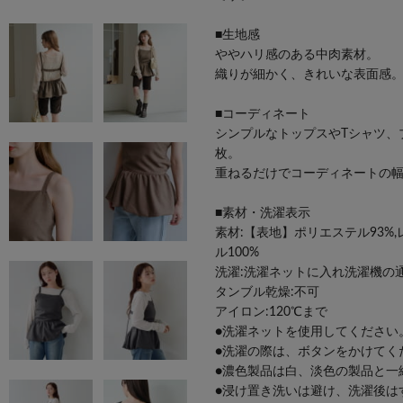
■生地感
ややハリ感のある中肉素材。
織りが細かく、きれいな表面感
■コーディネート
シンプルなトップスやTシャツ、
枚。
重ねるだけでコーディネートの
■素材・洗濯表示
素材:【表地】ポリエステル93%
ル100%
洗濯:洗濯ネットに入れ洗濯機の
タンブル乾燥:不可
アイロン:120℃まで
●洗濯ネットを使用してください
●洗濯の際は、ボタンをかけてく
●濃色製品は白、淡色の製品と一
●浸け置き洗いは避け、洗濯後は