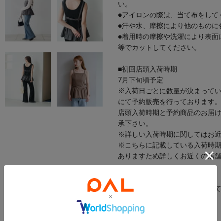
い。
●アイロンの際は、当て布をして
●汗や水、摩擦により他のものに
●着用時の摩擦や洗濯により表面
等でカットしてください。
■初回店頭入荷時期
7月下旬頃予定
※入荷日ごとに数量が決まって
にて予約販売を行っております
店頭入荷時期と予約商品のお届
承下さい。
※詳しい入荷時期に関してはお
※こちらに記載している入荷時
ありますため詳しくお近くの店
※サイズ採寸は各モールによっ
のでご了承ください。