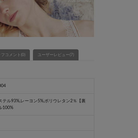
フコメント(0)
ユーザーレビュー(7)
004
テル93%,レーヨン5%,ポリウレタン2％【裏
100%