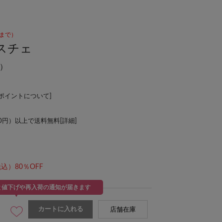
00まで）
スチェ
）
Lポイントについて
]
00円）以上で送料無料[
詳細
]
込）80％OFF
と値下げや再入荷の通知が届きます
カートに入れる
店舗在庫