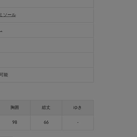
ミソール
し
可能
胸囲
総丈
ゆき
98
66
-