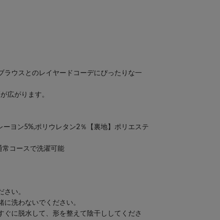
。
ブラウスとのレイヤードコーデにぴったりな一
幅が広がります。
,レーヨン5%,ポリウレタン2％【裏地】ポリエステ
通常コースで洗濯可能
。
ださい。
緒に洗わないでください。
すぐに脱水して、形を整えて陰干ししてくださ