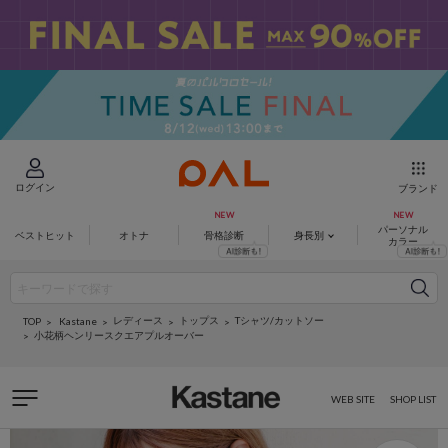
ログイン
ブランド
パーソナル
ベストヒット
オトナ
骨格診断
身長別
カラー
レディース
トップス
Tシャツ/カットソー
Kastane
TOP
小花柄ヘンリースクエアプルオーバー
WEB SITE
SHOP LIST