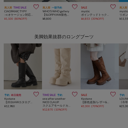



再入荷
TIME SALE
再入荷
一部予約
SALE
再入荷
CIAOPANIC TYPY
WHO’S WHO gallery
mystic
mysti
:≪オケージョン対応≫クロスデザインミュール
【SLOPPY/AW新色あり】スニーカーミュール
ポインテッドトゥクロスミュール
¥
1,100
(
80%OFF
)
¥
8,800
¥
6,853
(
30%OFF
)
¥
11,5
美脚効果抜群のロングブーツ



予約
本日発売
TIME SALE
予約
SALE
予約
Kastane
one after another
Kastane
LOUN
【2026AWカタログ】ベルトスウィッチロングブーツ
NICE CLAUP
【新色追加/レザー&スエード】ベルトロングブーツ
スクエアモールドカバーロングブーツ
¥
12,980
¥
3,300
(
70%OFF
)
¥
25,3
¥
12,870
(
10%OFF
)