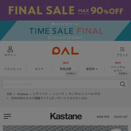
ログイン
ブランド
パーソナル
ベストヒット
オトナ
骨格診断
身長別
カラー
レディース
シューズ
サンダル/ミュール/サボ
Kastane
TOP
【2023SSカタログ掲載アイテム】パデッドクロスサンダル
WEB SITE
SHOP LIST