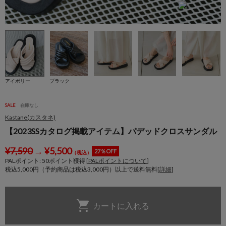
アイボリー
ブラック
SALE
在庫なし
Kastane(カスタネ)
【2023SSカタログ掲載アイテム】パデッドクロスサンダル
¥
7,590
→
¥
5,500
27％OFF
（税込）
PALポイント:
50
ポイント獲得 [
PALポイントについて
]
税込5,000円（予約商品は税込3,000円）以上で送料無料[
詳細
]