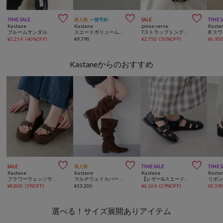



TIME SALE
再入荷
一部予約
SALE
TIME 
Kastane
Kastane
prose verse
Kasta
ブルームサンダル
スエードボリュームスリッポン
Tストラップトングサンダル
¥
5,214
(
40%OFF
)
¥
9,790
¥
2,750
(
50%OFF
)
¥
6,93
Kastaneからのおすすめ



SALE
再入荷
TIME SALE
TIME 
Kastane
Kastane
Kastane
Kasta
フラワーウェッジサンダル
マルチウェイカバーブーツ
【レザー&スエード】グルカサンダル
¥
8,800
(
5%OFF
)
¥
13,200
¥
6,164
(
29%OFF
)
¥
5,39
選べる！サイズ展開ありアイテム