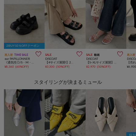
2BUY10％OFFクーポン



再入荷
TIME SALE
SALE
SALE
動画
再入荷
ear PAPILLONNER
DISCOAT
DISCOAT
DISCO
《通気性◎/S・M・Lの3サイズ展開》ボリュームソールメッシュサンダル【SUM1 STYLE(スミスタイル)】
【4サイズ展開!】2ベルトフットベットサンダル《ユニセックス》
【S~XLサイズ展開】クロスラインストラップサンダル
¥
8,360
(
60%OFF
)
¥
3,300
(
50%OFF
)
¥
2,970
(
50%OFF
)
¥
6,93
スタイリングが決まるミュール
10