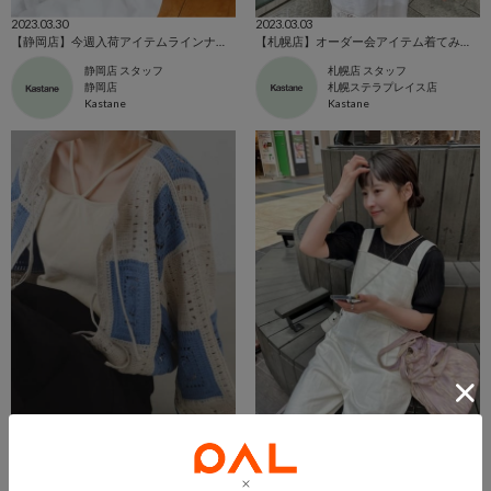
2023.03.30
2023.03.03
【静岡店】今週入荷アイテムラインナップ！
【札幌店】オーダー会アイテム着てみました！！
静岡店 スタッフ
札幌店 スタッフ
静岡店
札幌ステラプレイス店
Kastane
Kastane
2023.03.02
2023.03.02
【札幌店】3/4,5オーダー会ラインナップ紹介！
【仙台店】オーダー会 対象アイテムのご紹介
札幌店 スタッフ
PARCO仙台店 スタッフ