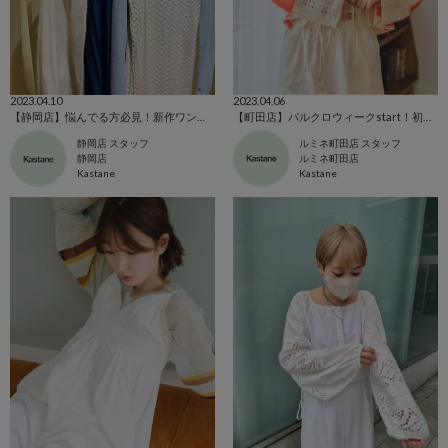
2023.04.10
2023.04.06
【静岡店】悩んでる方必見！新作ワンピース3型比較！
【町田店】パルクロウィークstart！初日入荷item
静岡店 スタッフ
ルミネ町田店 スタッフ
静岡店
ルミネ町田店
Kastane
Kastane