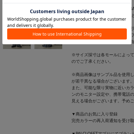
【WHIMSIC】
ブランド名の由来はWHIMSY+BA
WHIMSYには物好き、気まぐれ
造語。
”ベーシックなもの好き”という意
古くから愛されるミリタリーや
現代的な日常着に変化させ、自
※サイズ採寸は各モールによっ
のでご了承ください。
※商品画像はサンプル品を使用
が若干異なる場合がございます
また、可能な限り実物に近いカ
ンのモニター設定や、携帯電話
見える場合がございます。予め
▼商品のお気に入り登録
完売カラーの再入荷通知を受け