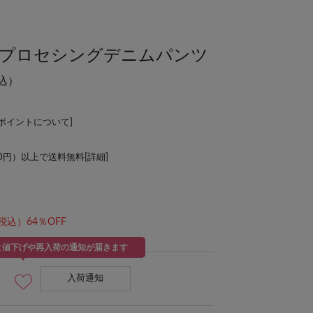
ダートプロセシングデニムパンツ
込）
Lポイントについて
]
00円）以上で送料無料[
詳細
]
税込）64％OFF
と値下げや再入荷の通知が届きます
入荷通知