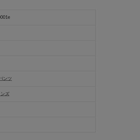
001e
パンツ
メンズ