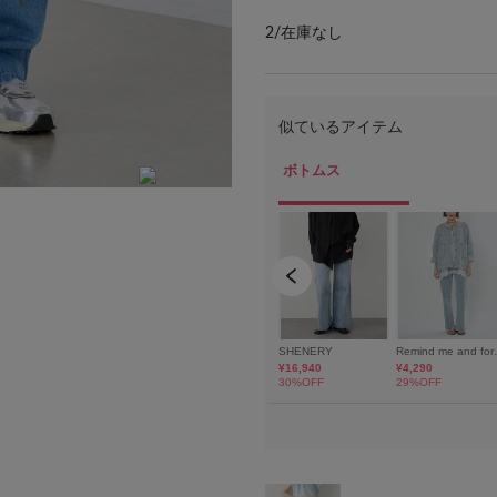
2/
在庫なし
H155 / SIZE1