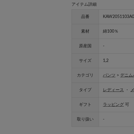
アイテム詳細
品番
KAW2051103A0
素材
綿100％
原産国
-
サイズ
1,2
カテゴリ
パンツ
>
デニム
タイプ
レディース
・
ギフト
ラッピング
可
取り扱い
-