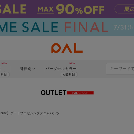
断
身長別
パーソナル
カラー
astane】ダートプロセシングデニムパンツ