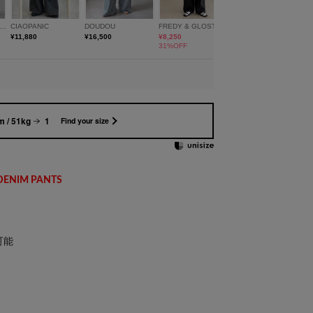
 / 51kg
1
Find your size
DENIM PANTS
可能