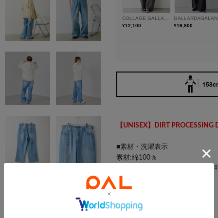
158cm
【UNISEX】DIRT PROCESSING 
■素材・洗濯表示
素材:綿100％
洗濯:洗濯機の通常コースで洗濯
タンブル乾燥:不可
アイロン:120℃まで