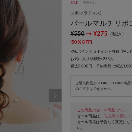
SALE
在庫なし
Lattice(ラティス)
パールマルチリボ
¥550
→ ¥275
（税込）
(50％OFF)
PALポイント: 2ポイント獲得 [
PAL
お気に入り登録数:
253
人
税込5,000円（予約商品は税込3,0
ご購入商品が3COINS・Lattic
のご注文はできません。
この商品はセール商品です。
セール商品は、
注文取り消し・
セール価格は予告なく変更にな
い。