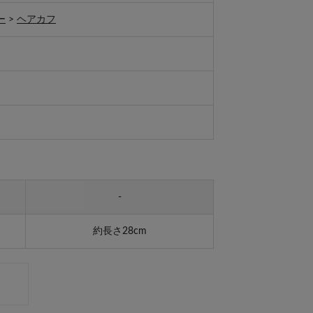
ー
>
ヘアカフ
-
約長さ28cm