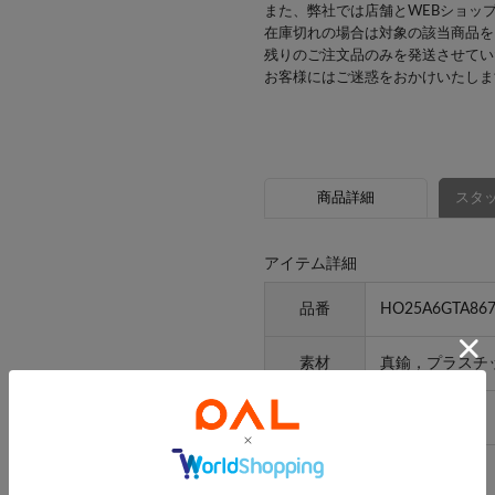
また、弊社では店舗とWEBショッ
在庫切れの場合は対象の該当商品を
残りのご注文品のみを発送させてい
お客様にはご迷惑をおかけいたしま
商品詳細
スタッ
アイテム詳細
品番
HO25A6GTA867
素材
真鍮，プラスチ
原産国
中国
サイズ
0