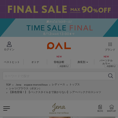
ログイン
ブランド
パーソナル
ベストヒット
オトナ
骨格診断
身長別
カラー
レディース
トップス
Jena espace merveilleux
TOP
シャツ/ブラウス（ボタン）
【新色登場！】【バックスタイルまで抜かりない】シアーバッククロスシャツ