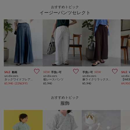
おすすめトピック
イージーパンツセレクト



SALE
動画
NEW
手洗い可
手洗い可
NEW
SALE
un dix cors
un dix cors
un dix cors
un dix
タックワイドフレアパンツ
裾レースパンツ
麻ライクリラックスパンツ
¥
5,940
(
22%OFF
)
¥
5,940
¥
5,940
¥
4,95
おすすめトピック
服飾