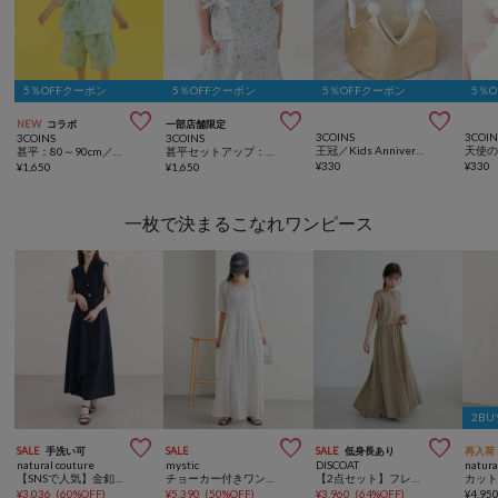
5％OFFクーポン
5％OFFクーポン
5％OFFクーポン
5％



NEW
コラボ
一部店舗限定
3COINS
3COIN
3COINS
3COINS
王冠／Kids Anniversary
甚平：80～90cm／おおのたろう
甚平セットアップ：70～90cm
¥
330
¥
330
¥
1,650
¥
1,650
一枚で決まるこなれワンピース
2BU



SALE
手洗い可
SALE
SALE
低身長あり
再入荷
natural couture
mystic
DISCOAT
natura
【SNSで人気】金釦テーラーワンピース
チョーカー付きワンピース
【2点セット】フレンチカーディガン×ノースリワンピース
¥
3,036
(
60%OFF
)
¥
5,390
(
50%OFF
)
¥
3,960
(
64%OFF
)
¥
4,95