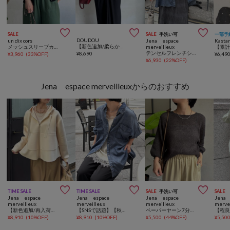



SALE
SALE
手洗い可
一部予
DOUDOU
un dix cors
Jena espace
Kasta
【新色追加/柔らかい着心地/インナーにも使える】コットンシアーTEE
メッシュスリーブカーデ
merveilleux
テンセルフレンチシャツ
¥
8,690
¥
3,960
(
33%OFF
)
¥
6,49
¥
6,930
(
22%OFF
)
Jena espace merveilleuxからのおすすめ



TIME SALE
TIME SALE
SALE
手洗い可
SALE
Jena espace
Jena espace
Jena espace
Jena 
merveilleux
merveilleux
merveilleux
merve
【新色追加/再入荷決定】フリル切替パーカー
【SNSで話題】【秋まで着れる長袖】【サラサラデニム】テンセルデニムシャツ
ペーパーヤーン7分袖ニット
¥
8,910
(
10%OFF
)
¥
8,910
(
10%OFF
)
¥
5,500
(
44%OFF
)
¥
5,50