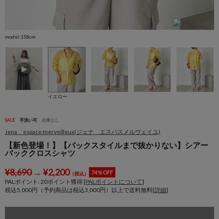
model:158cm
m
イエロー
SALE
手洗い可
在庫なし
Jena espace merveilleux(ジェナ エスパスメルヴェイユ)
【新色登場！】【バックスタイルまで抜かりない】シアー
バッククロスシャツ
¥
8,690
→
¥
2,200
74％OFF
（税込）
PALポイント:
20
ポイント獲得 [
PALポイントについて
]
税込5,000円（予約商品は税込3,000円）以上で送料無料[
詳細
]