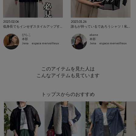
2025.02.06
2025.01.26
低身長でもインせずスタイルアップするシャツアレンジ
誰もが持っているであろうシャツ！私ならこう着る！
ぴらこ
akane
本部
本部
Jena espace merveilleux
Jena espace merveilleux
このアイテムを見た人は
こんなアイテムも見ています
トップスからのおすすめ