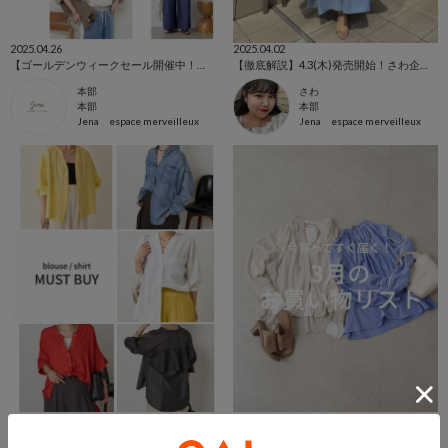
2025.04.26
2025.04.02
【ゴールデンウィークセール開催中！】おすすめアイテム！
【徹底解説】4.3(木)発売開始！さわ企画アイテム
本部
さわ
本部
本部
Jena espace merveilleux
Jena espace merveilleux
2025.03.27
2025.03.24
【日除けや冷房対策にも！】ブラウス / シャツこれ買い！リスト
3月のお買い物リスト！