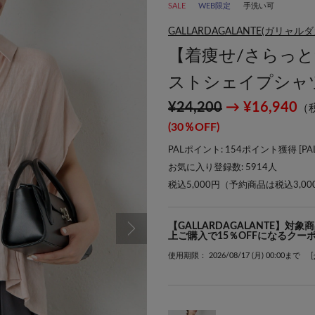
SALE
WEB限定
手洗い可
GALLARDAGALANTE(ガリャル
【着痩せ/さらっ
ストシェイプシャ
¥24,200
→ ¥16,940
（
(30％OFF)
PALポイント: 154ポイント獲得 [
P
お気に入り登録数:
5914
人
税込5,000円（予約商品は税込3,0
【GALLARDAGALANTE】対
上ご購入で15％OFFになるクー
使用期限： 2026/08/17 (月) 00:00まで