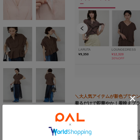
＼大人気アイテムが新色ブラウ
着るだけで即華やか！着映えブ
●
スタイルアップを叶える
ウエス
●スキッパー仕様で顔周りを
すっ
●気になる
二の腕や腰周りをさり