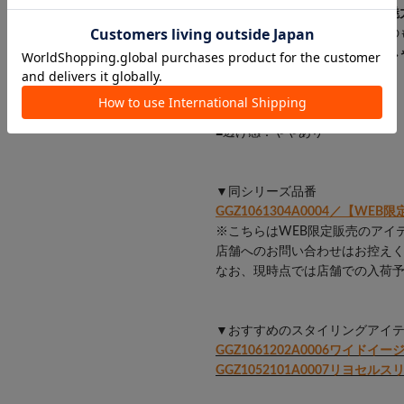
●
清涼感とやわらかな肌触りが魅
●
手洗い可能
で自宅ケアできるの
●着るだけで様になる、
簡単おし
■洗濯：手洗い可
■透け感：ややあり
▼同シリーズ品番
GGZ1061304A0004／【W
※こちらはWEB限定販売のアイ
店舗へのお問い合わせはお控え
なお、現時点では店舗での入荷
▼おすすめのスタイリングアイ
GGZ1061202A0006ワイドイ
GGZ1052101A0007リヨセル