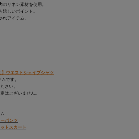
力
のリネン素材を使用。
も嬉しいポイント。
ゃれ
アイテム。
EB限定】ウエストシェイプシャツ
テムです。
ください。
予定はございません。
テム
ージーパンツ
スリットスカート