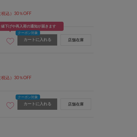
（税込）30％OFF
と値下げや再入荷の通知が届きます
カートに入れる
店舗在庫
お洒落にカバー
身長：156cm 顔周りをすっ
（税込）30％OFF
カートに入れる
店舗在庫