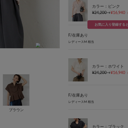
カラー：ピンク
¥24,200
→
¥16,940
お気に入り登録する
F/
在庫あり
レディースM 相当
身長：165cm 気になる二の腕や腰周りも
カラー：ホワイト
¥24,200
→
¥16,940
F/
在庫あり
レディースM 相当
ブラウン
カラー：ブラック