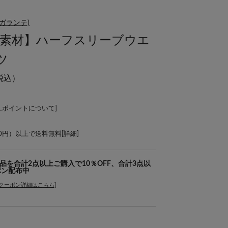
ダガランテ)
と素材】ハーフスリーブウエ
ツ
税込）
ALポイントについて
]
00円）以上で送料無料[
詳細
]
象商品を合計2点以上ご購入で10％OFF、合計3点以
ポン配布中
[クーポン詳細はこちら]