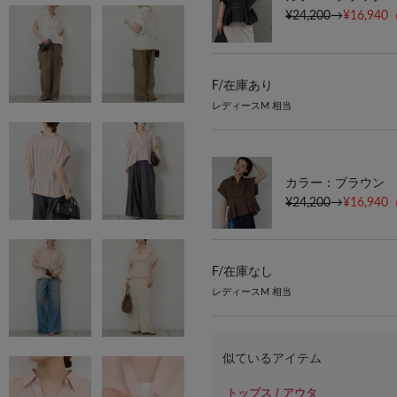
¥24,200
→
¥16,940
F/
在庫あり
レディースM 相当
カラー：ブラウン
¥24,200
→
¥16,940
F/
在庫なし
レディースM 相当