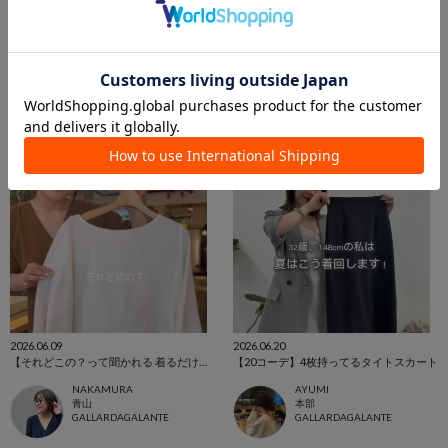
NAKAMURA
AYUMI
青山
本部
GALLARDAGALANTE
GALLARDAGALANTE
2026.06.09
2026.06.20
【それどこの？って聞かれる 着るだけお洒落見えの快適トップスのご紹介❤︎】
【20コーデ】4枚持ってるタイトスカート
NAKAMURA
AYUMI
青山
本部
GALLARDAGALANTE
GALLARDAGALANTE