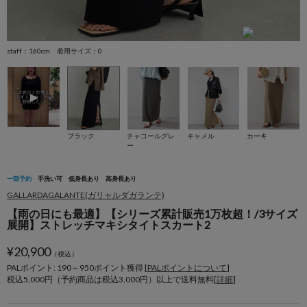
staff：160cm 着用サイズ：0
m
ブラック
チャコールグレ
キャメル
カーキ
ー
一部予約
手洗い可
低身長あり
高身長あり
GALLARDAGALANTE(ガリャルダガランテ)
【雨の日にも最適】【シリーズ累計販売1万枚超！/3サイズ
展開】ストレッチマキシタイトスカート2
¥
20,900
（税込）
PALポイント: 190
～
950
ポイント獲得 [
PALポイントについて
]
税込5,000円（予約商品は税込3,000円）以上で送料無料[
詳細
]