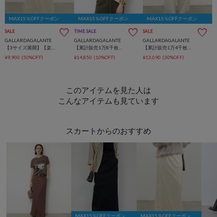
MAX15％OFFクーポン
MAX15％OFFクーポン
MAX15％OFFクーポン
SALE
TIME SALE
SALE
GALLARDAGALANTE
GALLARDAGALANTE
GALLARDAGALANTE
【3サイズ展開】【楽ちん×上品見え】ストレッチサテンタイトスカート
【累計販売1万8千枚超！】【冷房対策にも頼れる長袖 】バックスリットブラウスTee
【累計販売1万4千枚超！】【美脚パンツ】ワイドドロストパンツ
¥9,900
(50%OFF)
¥14,850
(10%OFF)
¥13,090
(30%OFF)
このアイテムを見た人は
こんなアイテムも見ています
スカートからのおすすめ
MAX15％OFFクーポン
MAX15％OFFクーポン