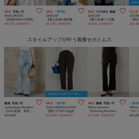
MA



SALE
手洗い可
SALE
一部予約
SALE
WEB限定
動画
再入荷
RIVE DROITE
DISCOAT
DISCOAT
LOUN
【前後2WAY/冷房対策/イージーケア】リネンブレンド2WAYカーデ
【夏も快適♪超軽量◎】ライトテックリネン半袖シャツジャケット
【夏も快適/二の腕・腰回り着痩せ】リネンライク半袖シャツジャケット《WEB限定》
¥
9,350
(
50%OFF
)
¥
5,390
(
30%OFF
)
¥
3,850
(
50%OFF
)
¥
18,4
スタイルアップが叶う着痩せボトムス
MAX15％OFFクーポン



動画
手洗い可
SALE
一部予約
SALE
動画
手洗い可
一部予
La boutique BonBon
GALLARDAGALANTE
Whim Gazette
Whim 
【miki監修・新色・新サイズ登場！】バックレースアップデニムフレアパンツ
【累計5千本!-3kg見えパンツ】ライトジャージーテーパードパンツ
【Drawing Numbers】フェイクスエードパンツ
¥
19,800
¥
13,090
(
30%OFF
)
¥
17,050
(
50%OFF
)
¥
24,2