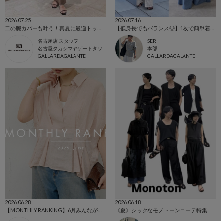
2026.07.25
2026.07.16
二の腕カバーも叶う！真夏に最適トップス！
【低身長でもバランス◎】1枚で簡単着映える！デザインカーディガン
名古屋店 スタッフ
SERI
名古屋タカシマヤゲートタワーモール店
本部
GALLARDAGALANTE
GALLARDAGALANTE
2026.06.28
2026.06.18
【MONTHLY RANKING】6月みんなが買った人気ランキングTOP5
《夏》シックなモノトーンコーデ特集