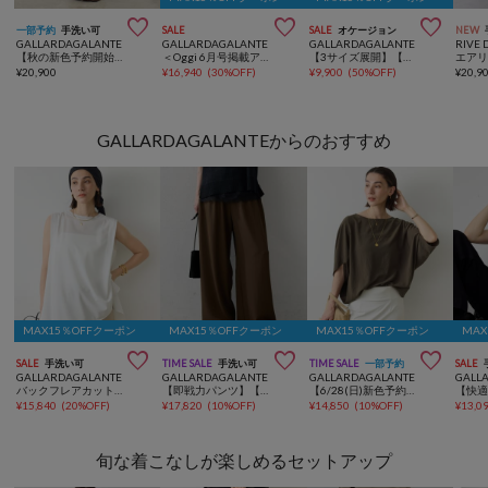



一部予約
手洗い可
SALE
SALE
オケージョン
NEW
GALLARDAGALANTE
GALLARDAGALANTE
GALLARDAGALANTE
RIVE 
【秋の新色予約開始】【3サイズ展開/セットアップ対応】リヨセルスリットスカート
＜Oggi 6月号掲載アイテム＞【CHIKAコラボサイズ】チノストレッチスカート
【3サイズ展開】【楽ちん×上品見え】ストレッチサテンタイトスカート
¥
20,900
¥
16,940
(
30%OFF
)
¥
9,900
(
50%OFF
)
¥
20,9
GALLARDAGALANTEからのおすすめ
MAX15％OFFクーポン
MAX15％OFFクーポン
MAX15％OFFクーポン
MA



SALE
手洗い可
TIME SALE
手洗い可
TIME SALE
一部予約
SALE
GALLARDAGALANTE
GALLARDAGALANTE
GALLARDAGALANTE
GALL
バックフレアカットソー
【即戦力パンツ】【3サイズ展開】ワイドイージーパンツ
【6/28(日)新色予約開始】【セットアップ対応】夏に最適！ドルマンジャージープルオーバー
¥
15,840
(
20%OFF
)
¥
17,820
(
10%OFF
)
¥
14,850
(
10%OFF
)
¥
13,0
旬な着こなしが楽しめるセットアップ