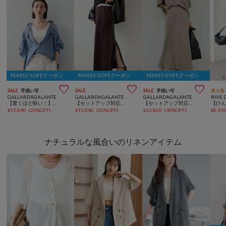
MAX15％OFFクーポン
MAX15％OFFクーポン
MAX15％OFFクーポン



SALE
手洗い可
SALE
SALE
手洗い可
再入荷
GALLARDAGALANTE
GALLARDAGALANTE
GALLARDAGALANTE
RIVE 
【驚くほど軽い！】【セットアップ対応】シアーデニムシャツ
【セットアップ対応】キュプラジャージーイージースカート
【セットアップ対応】キュプラジャージースカート
¥
15,840
(
20%OFF
)
¥
15,840
(
20%OFF
)
¥
13,860
(
40%OFF
)
¥
8,91
ナチュラルな風合いのリネンアイテム