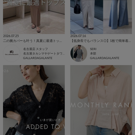
2026.07.25
2026.07.16
二の腕カバーも叶う！真夏に最適トップス！
【低身長でもバランス◎】1枚で簡単着映える！デザインカーディガン
名古屋店 スタッフ
SERI
名古屋タカシマヤゲートタワーモール店
本部
GALLARDAGALANTE
GALLARDAGALANTE