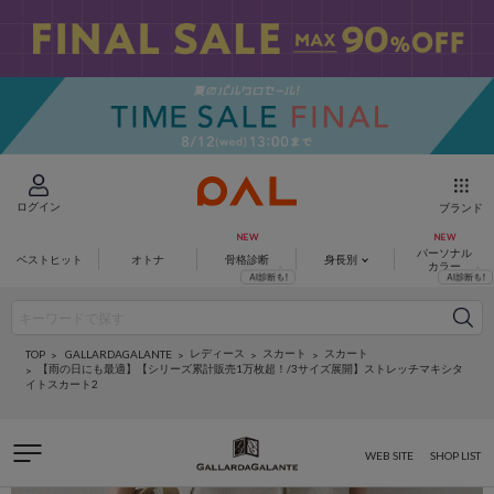
ログイン
ブランド
パーソナル
ベストヒット
オトナ
骨格診断
身長別
カラー
レディース
スカート
スカート
GALLARDAGALANTE
TOP
【雨の日にも最適】【シリーズ累計販売1万枚超！/3サイズ展開】ストレッチマキシタ
イトスカート2
WEB SITE
SHOP LIST