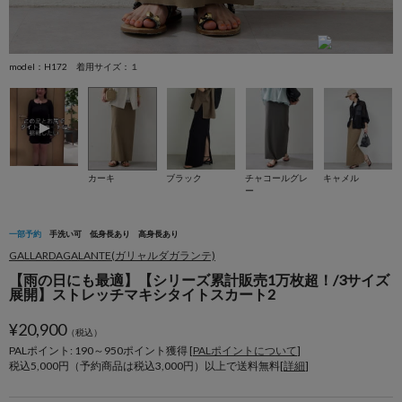
model：H172 着用サイズ：１
s
カーキ
ブラック
チャコールグレ
キャメル
ー
一部予約
手洗い可
低身長あり
高身長あり
GALLARDAGALANTE(ガリャルダガランテ)
【雨の日にも最適】【シリーズ累計販売1万枚超！/3サイズ
展開】ストレッチマキシタイトスカート2
¥
20,900
（税込）
PALポイント: 190
～
950
ポイント獲得 [
PALポイントについて
]
税込5,000円（予約商品は税込3,000円）以上で送料無料[
詳細
]