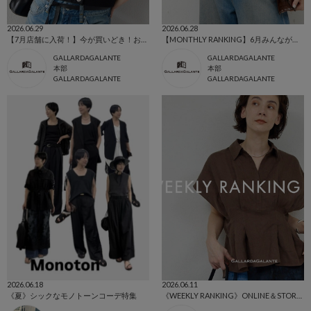
2026.06.29
2026.06.28
【7月店舗に入荷！】今が買いどき！お買いものリスト
【MONTHLY RANKING】6月みんなが買った人気ランキングTOP5
GALLARDAGALANTE
GALLARDAGALANTE
本部
本部
GALLARDAGALANTE
GALLARDAGALANTE
2026.06.18
2026.06.11
《夏》シックなモノトーンコーデ特集
《WEEKLY RANKING》ONLINE＆STORE 先週の人気アイテムTOP5