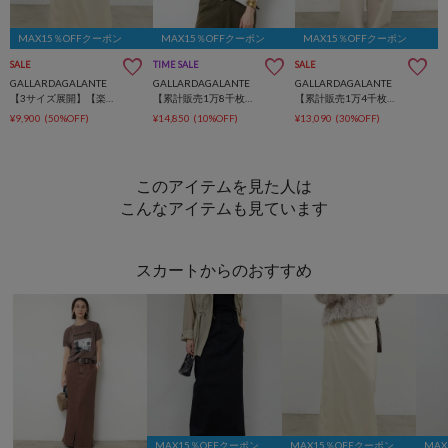
MAX15％OFFクーポン
MAX15％OFFクーポン
MAX15％OFFクーポン
SALE
TIME SALE
SALE
GALLARDAGALANTE
GALLARDAGALANTE
GALLARDAGALANTE
【3サイズ展開】【楽ちん×上品見え】ストレッチサテンタイトスカート
【累計販売1万8千枚超！】【冷房対策にも頼れる長袖 】バックスリットブラウスTee
【累計販売1万4千枚超！】【美脚パンツ】ワイドドロストパンツ
¥9,900
(50%OFF)
¥14,850
(10%OFF)
¥13,090
(30%OFF)
このアイテムを見た人は
こんなアイテムも見ています
スカートからのおすすめ
MAX15％OFFクーポン
MAX15％OFFクーポン
MA