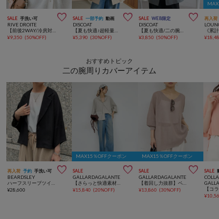
MA



SALE
手洗い可
SALE
一部予約
動画
SALE
WEB限定
再入荷
RIVE DROITE
DISCOAT
DISCOAT
LOUN
【前後2WAY/冷房対策/イージーケア】リネンブレンド2WAYカーデ
【夏も快適♪超軽量◎】ライトテックリネン半袖シャツジャケット
【夏も快適/二の腕・腰回り着痩せ】リネンライク半袖シャツジャケット《WEB限定》
¥
9,350
(
50%OFF
)
¥
5,390
(
30%OFF
)
¥
3,850
(
50%OFF
)
¥
18,4
おすすめトピック
二の腕周りカバーアイテム
MAX15％OFFクーポン
MAX15％OFFクーポン



再入荷
予約
手洗い可
SALE
SALE
SALE
BEARDSLEY
GALLARDAGALANTE
GALLARDAGALANTE
COLL
ハーフスリーブツイードジャケット
【さらっと快適素材】ハーフスリーブシャツ
【着回し力抜群】ペーパーヤーンメッシュニット
GALL
¥
28,600
¥
15,840
(
20%OFF
)
¥
13,860
(
30%OFF
)
¥
10,5