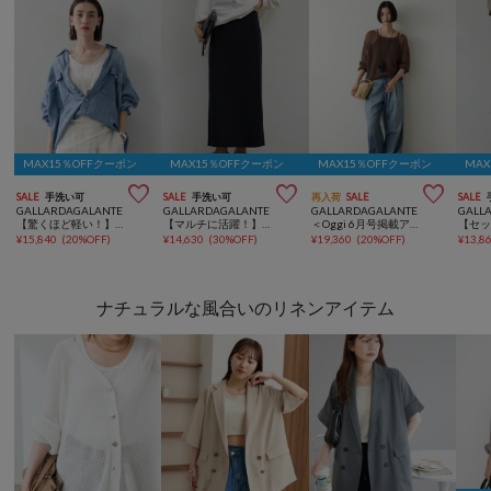
MAX15％OFFクーポン
MAX15％OFFクーポン
MAX15％OFFクーポン
MA



SALE
手洗い可
SALE
手洗い可
再入荷
SALE
SALE
GALLARDAGALANTE
GALLARDAGALANTE
GALLARDAGALANTE
GALL
【驚くほど軽い！】【セットアップ対応】シアーデニムシャツ
【マルチに活躍！】【セットアップ対応】ポンチタイトスカート
＜Oggi 6月号掲載アイテム＞【セットアップ対応】【夏でも快適】シアーデニムパンツ
¥
15,840
(
20%OFF
)
¥
14,630
(
30%OFF
)
¥
19,360
(
20%OFF
)
¥
13,8
ナチュラルな風合いのリネンアイテム