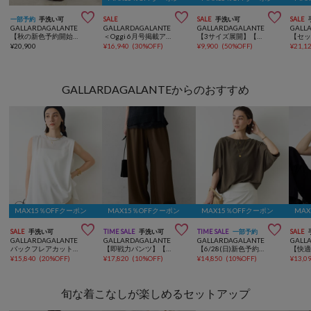



一部予約
手洗い可
SALE
SALE
手洗い可
SALE
GALLARDAGALANTE
GALLARDAGALANTE
GALLARDAGALANTE
GALL
【秋の新色予約開始】【3サイズ展開/セットアップ対応】リヨセルスリットスカート
＜Oggi 6月号掲載アイテム＞【CHIKAコラボサイズ】チノストレッチスカート
【3サイズ展開】【楽ちん×上品見え】ストレッチサテンタイトスカート
¥
20,900
¥
16,940
(
30%OFF
)
¥
9,900
(
50%OFF
)
¥
21,1
GALLARDAGALANTEからのおすすめ
MAX15％OFFクーポン
MAX15％OFFクーポン
MAX15％OFFクーポン
MA



SALE
手洗い可
TIME SALE
手洗い可
TIME SALE
一部予約
SALE
GALLARDAGALANTE
GALLARDAGALANTE
GALLARDAGALANTE
GALL
バックフレアカットソー
【即戦力パンツ】【3サイズ展開】ワイドイージーパンツ
【6/28(日)新色予約開始】【セットアップ対応】夏に最適！ドルマンジャージープルオーバー
¥
15,840
(
20%OFF
)
¥
17,820
(
10%OFF
)
¥
14,850
(
10%OFF
)
¥
13,0
旬な着こなしが楽しめるセットアップ