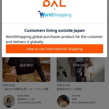
ウエスト調整可能ベルト
＼ツイードジャケット着回し／ 普段も、オケージョンも👠
AYUMI
NOGURIN
本部
新静岡セノバ店
GALLARDAGALANTE
GALLARDAGALANTE
2025.12.21
2025.11.18
＼最大27,500円お得／ セットフェア開催🎄
低身長PSサイズ登場！
NOGURIN
AYUMI
新静岡セノバ店
本部
GALLARDAGALANTE
GALLARDAGALANTE