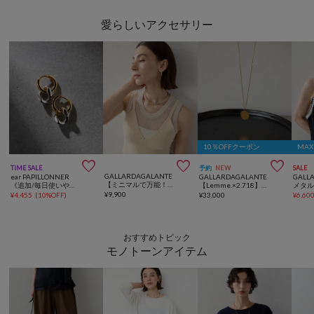
愛らしいアクセサリー
10％OFFクーポン
MA



TIME SALE
予約
NEW
SALE
GALLARDAGALANTE
ear PAPILLONNER
GALLARDAGALANTE
GALL
【ミニマルで万能！】ネックカフ
《追加/毎日使いやすい》バイカラー2WAYフープピアス
【Lemme.×2.718】ホースコインネックレス
¥
9,900
¥
4,455
(
10%OFF
)
¥
33,000
¥
6,60
おすすめトピック
モノトーンアイテム