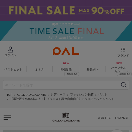
ログイン
ブランド
パーソナル
ベストヒット
オトナ
骨格診断
身長別
カラー
レディース
ファッション雑貨
ベルト
GALLARDAGALANTE
TOP
【累計販売6000本以上！】《ウエスト調整自由自在》スクエアバックルベルト
WEB SITE
SHOP LIST