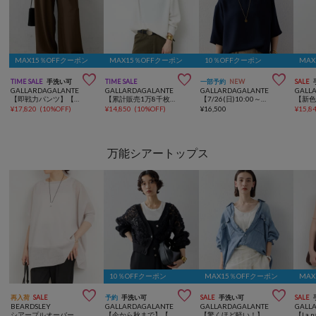
MAX15％OFFクーポン
MAX15％OFFクーポン
10％OFFクーポン
MA



TIME SALE
手洗い可
TIME SALE
一部予約
NEW
SALE
GALLARDAGALANTE
GALLARDAGALANTE
GALLARDAGALANTE
GALL
【即戦力パンツ】【3サイズ展開】ワイドイージーパンツ
【累計販売1万8千枚超！】【冷房対策にも頼れる長袖 】バックスリットブラウスTee
【7/26(日)10:00～新色ネイビー予約開始】【夏に快適な一枚着】バックスリットハーフスリーブブラウス
¥
17,820
(
10%OFF
)
¥
14,850
(
10%OFF
)
¥
16,500
¥
15,8
万能シアートップス
10％OFFクーポン
MAX15％OFFクーポン
MA



再入荷
SALE
予約
手洗い可
SALE
手洗い可
SALE
BEARDSLEY
GALLARDAGALANTE
GALLARDAGALANTE
GALL
シアープルオーバー
【今から秋まで】【前後2WAY】【華やぎ】フラワーシアーカーディガン
【驚くほど軽い！】【セットアップ対応】シアーデニムシャツ