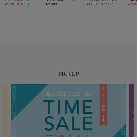
¥
9,350
(
50%OFF
)
¥
28,600
¥
15,840
(
20%OFF
)
¥
7,92
PICK UP