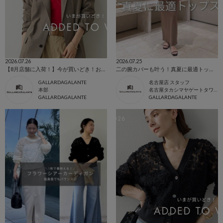
2026.07.26
2026.07.25
【8月店舗に入荷！】今が買いどき！お買いものリスト
二の腕カバーも叶う！真夏に最適トップス！
GALLARDAGALANTE
名古屋店 スタッフ
本部
名古屋タカシマヤゲートタワーモール店
GALLARDAGALANTE
GALLARDAGALANTE