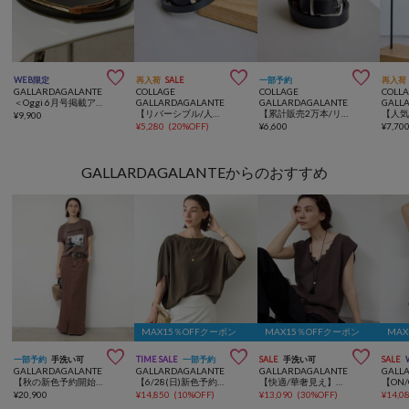



WEB限定
再入荷
SALE
一部予約
再入荷
GALLARDAGALANTE
COLLAGE
COLLAGE
COLL
＜Oggi 6月号掲載アイテム＞【累計販売8000本超！】スティックナローベルト
GALLARDAGALANTE
GALLARDAGALANTE
GALL
【リバーシブル/人気アイテム】スリムリバーシブルベルト
【累計販売2万本/リバーシブルで使える】リバーシブルベルト
¥
9,900
¥
5,280
(
20%OFF
)
¥
6,600
¥
7,70
GALLARDAGALANTEからのおすすめ
MAX15％OFFクーポン
MAX15％OFFクーポン
MA



一部予約
手洗い可
TIME SALE
一部予約
SALE
手洗い可
SALE
GALLARDAGALANTE
GALLARDAGALANTE
GALLARDAGALANTE
GALL
【秋の新色予約開始】【3サイズ展開/セットアップ対応】リヨセルスリットスカート
【6/28(日)新色予約開始】【セットアップ対応】夏に最適！ドルマンジャージープルオーバー
【快適/華奢見え】サイドスリットニット
¥
20,900
¥
14,850
(
10%OFF
)
¥
13,090
(
30%OFF
)
¥
14,0