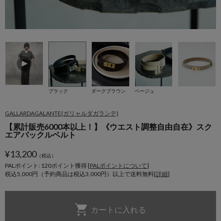
ブラック
ダークブラウン
ベージュ
GALLARDAGALANTE(ガリャルダガランテ)
【累計販売6000本以上！】《ウエスト調整自由自在》スク
エアバックルベルト
¥
13,200
（税込）
PALポイント: 120
ポイント獲得 [
PALポイントについて
]
税込5,000円（予約商品は税込3,000円）以上で送料無料[
詳細
]