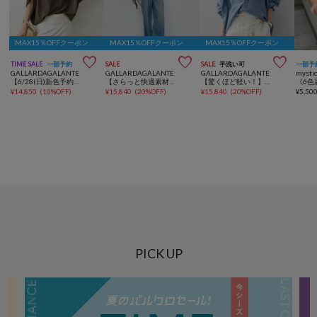
MAX15％OFFクーポン
MAX15％OFFクーポン
MAX15％OFFクーポン



TIME SALE
一部予約
SALE
SALE
手洗い可
一部予
GALLARDAGALANTE
GALLARDAGALANTE
GALLARDAGALANTE
mysti
【6/28(日)新色予約開始】【セットアップ対応】夏に最適！ドルマンジャージープルオーバー
【さらっと快適素材】ハーフスリーブシャツ
【驚くほど軽い！】【セットアップ対応】シアーデニムシャツ
¥
14,850
(
10%OFF
)
¥
15,840
(
20%OFF
)
¥
15,840
(
20%OFF
)
¥
5,50
PICK UP