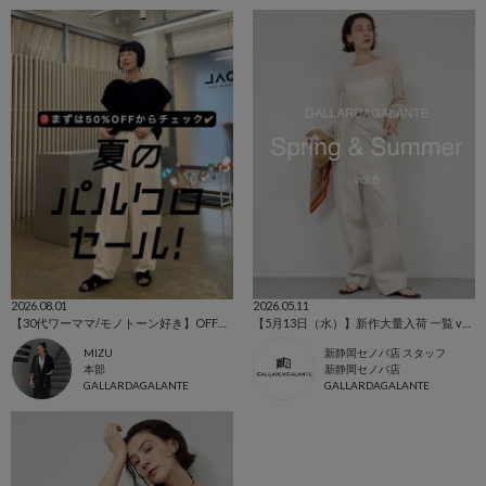
2026.08.01
2026.05.11
【30代ワーママ/モノトーン好き】OFF率別で一気見！掘り出し物はこちら
【5月13日（水）】新作大量入荷 一覧 vol.8
MIZU
新静岡セノバ店 スタッフ
本部
新静岡セノバ店
GALLARDAGALANTE
GALLARDAGALANTE