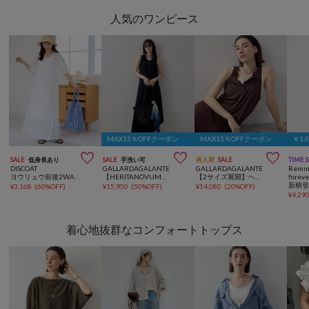
人気のワンピース
MAX15％OFFクーポン
MAX15％OFFクーポン
￥1,



SALE
低身長あり
SALE
手洗い可
再入荷
SALE
TIME 
DISCOAT
GALLARDAGALANTE
GALLARDAGALANTE
Remin
ヨウリュウ前後2WAYワンピース
【HERITANOVUM】アシンメトリーニットドレス
【2サイズ展開】ヘンリーカットマキシワンピース
foreve
¥
3,168
(
60%OFF
)
¥
15,950
(
50%OFF
)
¥
14,080
(
20%OFF
)
¥
4,29
着心地抜群なコンフォートトップス