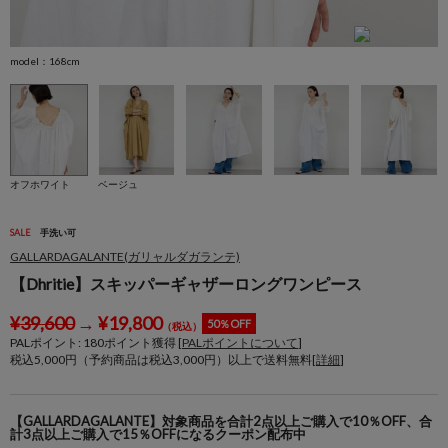
model：168cm
m
オフホワイト
ベージュ
SALE
手洗い可
GALLARDAGALANTE(ガリャルダガランテ)
【Dhritie】スキッパーギャザーロングワンピース
¥
39,600
→
¥
19,800
50％OFF
（税込）
PALポイント:
180
ポイント獲得 [
PALポイントについて
]
税込5,000円（予約商品は税込3,000円）以上で送料無料[
詳細
]
【GALLARDAGALANTE】対象商品を合計2点以上ご購入で10％OFF、合
計3点以上ご購入で15％OFFになるクーポン配布中