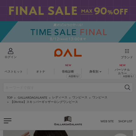
ログイン
ブランド
パーソナル
ベストヒット
オトナ
骨格診断
身長別
カラー
レディース
ワンピース
ワンピース
GALLARDAGALANTE
TOP
【Dhritie】スキッパーギャザーロングワンピース
WEB SITE
SHOP LIST