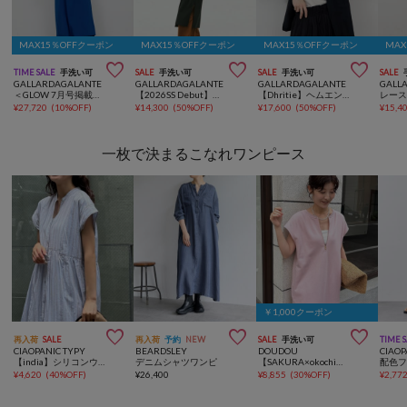
MAX15％OFFクーポン
MAX15％OFFクーポン
MAX15％OFFクーポン
MA



TIME SALE
手洗い可
SALE
手洗い可
SALE
手洗い可
SALE
GALLARDAGALANTE
GALLARDAGALANTE
GALLARDAGALANTE
GALL
＜GLOW 7月号掲載アイテム＞【速乾/名品】マルチWAYワンピース
【2026SS Debut】【Dhritië】【手洗い可】レースパッチワークワンピース
【Dhritie】ヘムエンブロイダリーシャツ
レー
¥
27,720
(
10%OFF
)
¥
14,300
(
50%OFF
)
¥
17,600
(
50%OFF
)
¥
15,4
一枚で決まるこなれワンピース
￥1,000クーポン



再入荷
SALE
再入荷
予約
NEW
SALE
手洗い可
TIME 
CIAOPANIC TYPY
BEARDSLEY
DOUDOU
CIAOP
【india】シリコンウォッシュボイルドルマンスリーブワンピ
デニムシャツワンピ
【SAKURA×okochi企画】前後2WAYジップワンピース
¥
4,620
(
40%OFF
)
¥
26,400
¥
8,855
(
30%OFF
)
¥
2,77