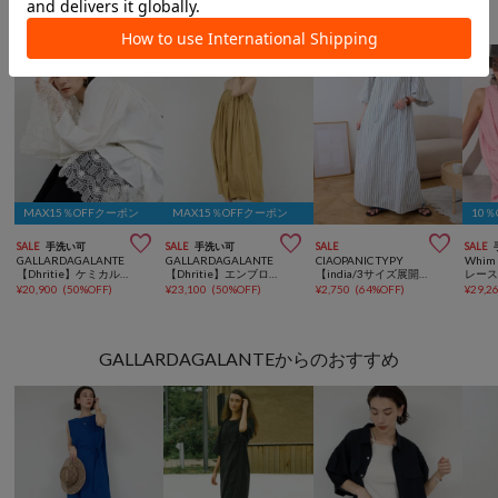
ワンピースからのおすすめ
MAX15％OFFクーポン
MAX15％OFFクーポン
10



SALE
手洗い可
SALE
手洗い可
SALE
SALE
GALLARDAGALANTE
GALLARDAGALANTE
CIAOPANIC TYPY
Whim 
【Dhritie】ケミカルレースミニワンピース
【Dhritie】エンブロイダリーキャミオールインワン
【india/3サイズ展開】綿麻ボリュームスリーブワンピース
レー
¥
20,900
(
50%OFF
)
¥
23,100
(
50%OFF
)
¥
2,750
(
64%OFF
)
¥
29,2
GALLARDAGALANTEからのおすすめ