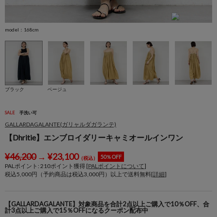
model：168cm
m
ブラック
ベージュ
SALE
手洗い可
GALLARDAGALANTE(ガリャルダガランテ)
【Dhritie】エンブロイダリーキャミオールインワン
¥
46,200
→
¥
23,100
50％OFF
（税込）
PALポイント:
210
ポイント獲得 [
PALポイントについて
]
税込5,000円（予約商品は税込3,000円）以上で送料無料[
詳細
]
【GALLARDAGALANTE】対象商品を合計2点以上ご購入で10％OFF、合
計3点以上ご購入で15％OFFになるクーポン配布中