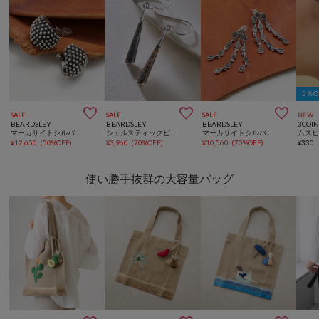
5％



SALE
SALE
SALE
NEW
BEARDSLEY
BEARDSLEY
BEARDSLEY
3COIN
マーカサイトシルバーピアス
シェルスティックピアス
マーカサイトシルバードロップピアス
ムス
¥
12,650
(
50%OFF
)
¥
3,960
(
70%OFF
)
¥
10,560
(
70%OFF
)
¥
330
使い勝手抜群の大容量バッグ