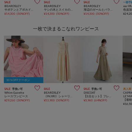



SALE
SALE
SALE
一部予
BEARDSLEY
BEARDSLEY
BEARDSLEY
ear P
サボテンとアボカドのバッグ《CITRUS》
ヤシの木とスイカのバッグ《CITRUS》
海辺のガールとパラソルのバッグ《CITRUS》
¥
14,300
(
50%OFF
)
¥
14,300
(
50%OFF
)
¥
14,300
(
50%OFF
)
¥
24,2
一枚で決まるこなれワンピース
10％OFFクーポン



SALE
手洗い可
SALE
SALE
手洗い可
再入荷
Whim Gazette
BEARDSLEY
DISCOAT
CAPRI
レースワンピース
《INJIRI》シャーリングワンピース
【2点セット】フレンチカーディガン×ノースリワンピース
LE'M
¥
29,260
(
30%OFF
)
¥
53,900
(
50%OFF
)
¥
3,960
(
64%OFF
)
¥
16,5