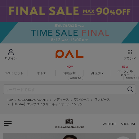
ログイン
ブランド
パーソナル
ベストヒット
オトナ
骨格診断
身長別
カラー
レディース
ワンピース
ワンピース
GALLARDAGALANTE
TOP
【Dhritie】エンブロイダリーキャミオールインワン
WEB SITE
SHOP LIST