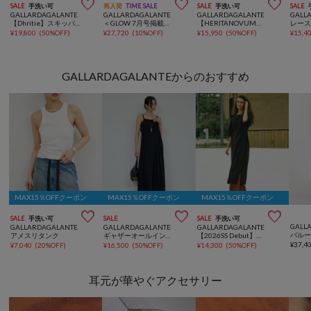



SALE
手洗い可
再入荷
TIME SALE
SALE
手洗い可
SALE
GALLARDAGALANTE
GALLARDAGALANTE
GALLARDAGALANTE
GALL
【Dhritie】スキッパーギャザーロングワンピース
＜GLOW 7月号掲載アイテム＞【速乾/名品】マルチWAYワンピース
【HERITANOVUM】アシンメトリーニットドレス
レー
¥
19,800
(
50%OFF
)
¥
27,720
(
10%OFF
)
¥
15,950
(
50%OFF
)
¥
15,4
GALLARDAGALANTEからのおすすめ
MAX15％OFFクーポン
MAX15％OFFクーポン
MAX15％OFFクーポン



SALE
手洗い可
SALE
SALE
手洗い可
GALL
GALLARDAGALANTE
GALLARDAGALANTE
GALLARDAGALANTE
アメスリタンク
ギャザーオールインワン
【2026SS Debut】【Dhritië】【手洗い可】レースパッチワークワンピース
¥
37,4
¥
7,040
(
20%OFF
)
¥
16,500
(
50%OFF
)
¥
14,300
(
50%OFF
)
耳元が華やぐアクセサリー