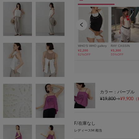
カラー：パープル
¥19,800
→
¥9,900
（
F/
在庫なし
レディースM 相当