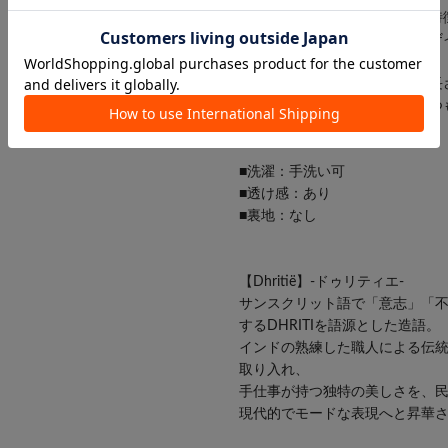
●大胆に施されたレース刺繍が特
●包み込むようなゆとりあるデザ
現。
●肩ひもは、コーデに合わせて長
●ナチュラリーな雰囲気で、いつ
■洗濯：手洗い可
■透け感：あり
■裏地：なし
【Dhritië】-ドゥリティエ-
サンスクリット語で「意志」「
するDHRITIを語源とした造語。
インドの熟練した職人による伝
取り入れ、
手仕事が持つ独特の美しさを、
現代的でモードな表現へと昇華