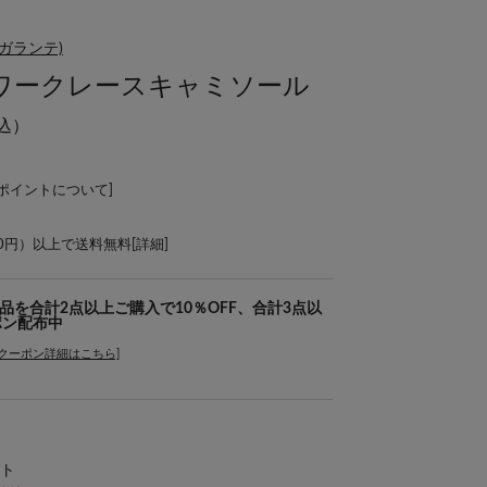
ダガランテ)
ットワークレースキャミソール
込）
Lポイントについて
]
00円）以上で送料無料[
詳細
]
象商品を合計2点以上ご購入で10％OFF、合計3点以
ポン配布中
[クーポン詳細はこちら]
ト