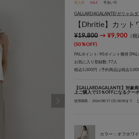
再入荷
SALE
手洗い可
GALLARDAGALANTE(ガリャル
【Dhritie】カ
¥19,800
→ ¥9,900
（税
(50％OFF)
PALポイント: 90ポイント獲得 [
PA
お気に入り登録数:
77
人
税込5,000円（予約商品は税込3,0
【GALLARDAGALANTE】対
上ご購入で15％OFFになるクー
使用期限： 2026/08/17 (月) 00:00まで
カラー：オフホワイ