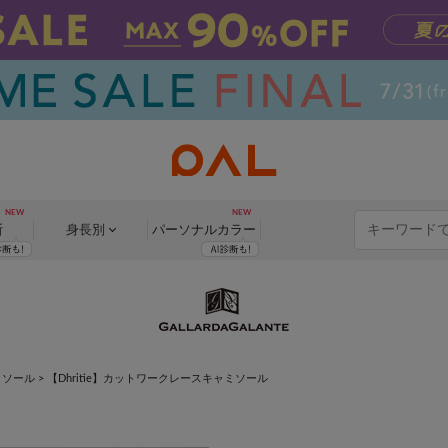
断
身長別
パーソナル
カラー
ミソール
>
【Dhritie】カットワークレースキャミソール