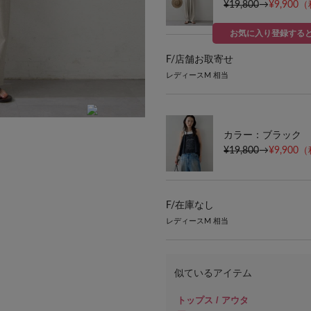
¥19,800
→
¥9,900
（
お気に入り登録する
F/
店舗お取寄せ
レディースM 相当
身長：172cm
カラー：ブラック
¥19,800
→
¥9,900
（
F/
在庫なし
レディースM 相当