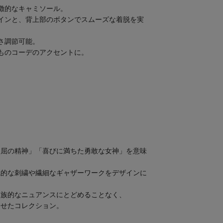
徴的なキャミソール。
インと、背上部のボタンでスムーズな着脱を実
さ調節可能。
ものコーデのアクセントに。
不屈の精神」「喜びに満ちた勇敢な女神」を意味
統的な刺繍や繊細なギャザーワークをデザインに
民族的なニュアンスにとどめることなく、
させたコレクション。