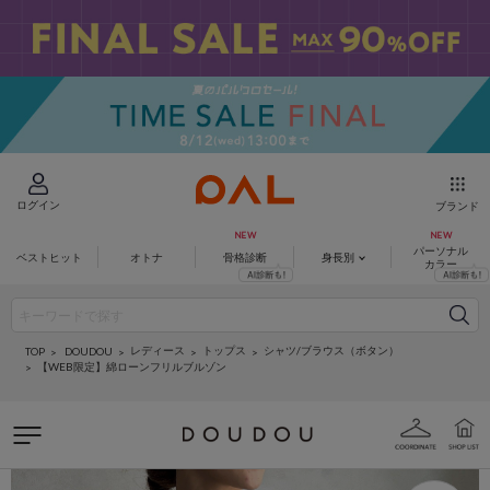
ログイン
ブランド
パーソナル
ベストヒット
オトナ
骨格診断
身長別
カラー
レディース
トップス
シャツ/ブラウス（ボタン）
DOUDOU
TOP
【WEB限定】綿ローンフリルブルゾン