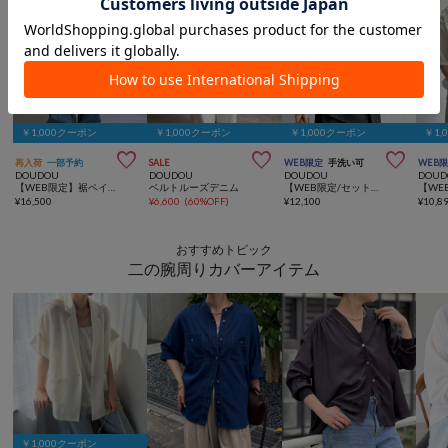
￥1,000クーポン
￥1,000クーポン
￥1,000クーポン
￥1,



再入荷
一部予約
SALE
WEB限定
手洗い可
WEB
DOUDOU
DOUDOU
DOUDOU
DOUD
【WEB限定】裾ペイントコクーンワイドデニム
ベルトルーズデニム
【WEB限定/セットアップ可能】ワッシャーナイロンビスチェドッキングTEE
¥
16,500
¥
6,600
(
60%OFF
)
¥
12,100
¥
10,8
おすすめトピック
二の腕周りカバーアイテム
￥1,000クーポン