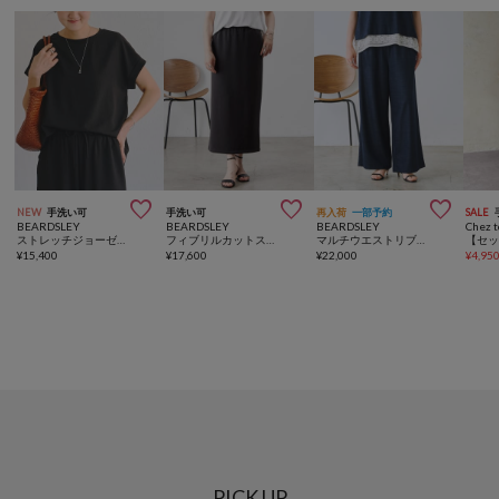



NEW
手洗い可
手洗い可
再入荷
一部予約
SALE
BEARDSLEY
BEARDSLEY
BEARDSLEY
Chez t
ストレッチジョーゼットTブラウス【セットアップ・オフィスカジュアル】
フィブリルカットスカート【セットアップ】
マルチウエストリブパンツ《7サイズ展開》【セットアップ】
¥
15,400
¥
17,600
¥
22,000
¥
4,95
PICK UP