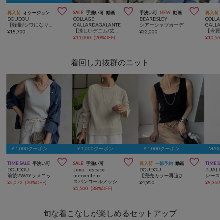



再入荷
オケージョン
SALE
手洗い可
動画
手洗い可
NEW
動画
再入荷
DOUDOU
COLLAGE
BEARDSLEY
COLL
【軽量/シワになりにくい】GOLD1つボタンメッシュ半袖ジャケット
GALLARDAGALANTE
シアーシャツカーデ
GALL
【涼しいデニム/丈を変えられる】Q.anos シアーデニムバンドカラーシャツ
¥
18,700
¥
22,000
¥
11,000
(
20%OFF
)
¥
10,5
着回し力抜群のニット
￥1,000クーポン
￥1,000クーポン
￥1,000クーポン
MAX



TIME SALE
手洗い可
SALE
手洗い可
再入荷
一部予約
動画
TIME 
DOUDOU
Jena espace
DOUDOU
PUAL 
前後2WAYラメニットタンク
merveilleux
【完売カラー再追加！】スクエアニットタンク
スパンコールメッシュニット
¥
6,072
(
20%OFF
)
¥
4,950
¥
8,36
¥
5,500
(
38%OFF
)
旬な着こなしが楽しめるセットアップ