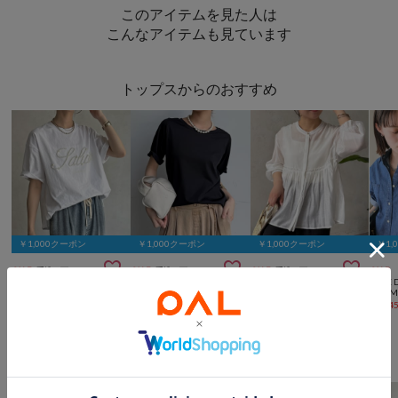
このアイテムを見た人は
こんなアイテムも見ています
トップスからのおすすめ
￥1,000クーポン
￥1,000クーポン
￥1,000クーポン
￥1,



SALE
手洗い可
SALE
手洗い可
SALE
手洗い可
SALE
DOUDOU
DOUDOU
Jena espace
RIVE 
【完売カラー再追加！】パールロゴTEE
ワイドTEE
merveilleux
シアーツイルギャザーブラウス
¥
7,623
(
30%OFF
)
¥
6,853
(
30%OFF
)
¥
10,4
¥
6,930
(
30%OFF
)
DOUDOUからのおすすめ