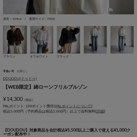
身長：164cm / 着用サイズ：FREE
身
ブラウン
オフホワイト
ブラック
手洗い可
在庫なし
DOUDOU(ドゥドゥ)
【WEB限定】綿ローンフリルブルゾン
¥
14,300
（税込）
PALポイント: 130
ポイント獲得 [
PALポイントについて
]
税込5,000円（予約商品は税込3,000円）以上で送料無料[
詳細
]
【DOUDOU】対象商品を合計税込¥5,500以上ご購入で使える¥1,000ク
ーポン配布中！