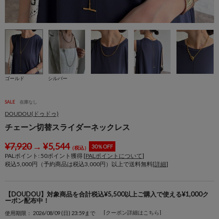
ゴールド
シルバー
SALE
在庫なし
DOUDOU(ドゥドゥ)
チェーン切替スライダーネックレス
¥
7,920
→
¥
5,544
30％OFF
（税込）
PALポイント:
50
ポイント獲得 [
PALポイントについて
]
税込5,000円（予約商品は税込3,000円）以上で送料無料[
詳細
]
【DOUDOU】対象商品を合計税込¥5,500以上ご購入で使える¥1,000ク
ーポン配布中！
[クーポン詳細はこちら]
使用期限： 2026/08/09 (日) 23:59まで