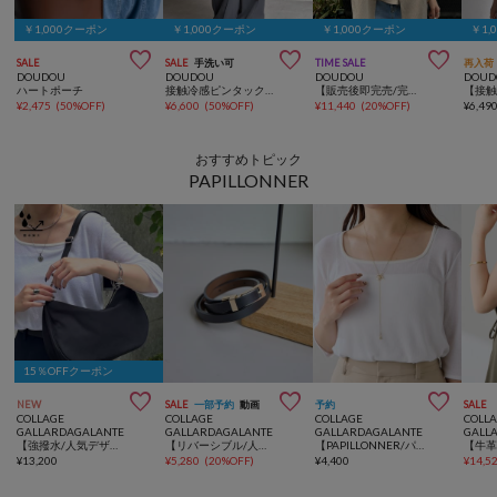
￥1,000クーポン
￥1,000クーポン
￥1,000クーポン
￥1,



SALE
SALE
手洗い可
TIME SALE
再入荷
DOUDOU
DOUDOU
DOUDOU
DOUD
ハートポーチ
接触冷感ピンタックワイドパンツ
【販売後即完売/完売カラー再販決定！】アシメタックビスチェ
¥
2,475
(
50%OFF
)
¥
6,600
(
50%OFF
)
¥
11,440
(
20%OFF
)
¥
6,49
おすすめトピック
PAPILLONNER
15％OFFクーポン



NEW
SALE
一部予約
動画
予約
SALE
COLLAGE
COLLAGE
COLLAGE
COLL
GALLARDAGALANTE
GALLARDAGALANTE
GALLARDAGALANTE
GALL
【強撥水/人気デザイン】強撥水ナイロンショルダーバッグ
【リバーシブル/人気アイテム】スリムリバーシブルベルト
【PAPILLONNER/パピヨネ】ミニチャーム2WAYネックレス
¥
13,200
¥
5,280
(
20%OFF
)
¥
4,400
¥
14,5