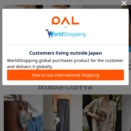
￥1,000クーポン
￥1,000クーポン
￥1,



SALE
オケージョン
RIVE DROITE
RIVE 
RIVE DROITE
GALLARDAGALANTE
ボールチェーンロングネックレス
【R.good】【前後2WAY/長さ調節可能】ナローボールチェーンラリエット
カーブバングル
¥
5,500
¥
5,94
¥
3,300
(
50%OFF
)
¥
13,200
DOUDOUからのおすすめ