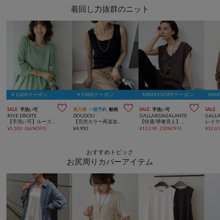
着回し力抜群のニット
￥1,000クーポン
￥1,000クーポン
MAX15％OFFクーポン
MA



SALE
手洗い可
再入荷
一部予約
動画
SALE
手洗い可
SALE
RIVE DROITE
DOUDOU
GALLARDAGALANTE
GALL
【手洗い可】ルーズペプラムニット
【完売カラー再追加！】スクエアニットタンク
【快適/華奢見え】サイドスリットニット
¥
5,500
(
66%OFF
)
¥
4,950
¥
13,090
(
30%OFF
)
¥
12,6
おすすめトピック
お尻周りカバーアイテム