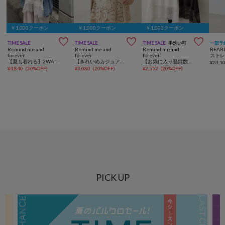
￥1,000クーポン
￥1,000クーポン
￥1,000クーポン



TIME SALE
TIME SALE
TIME SALE
手洗い可
一部予
Remind me and
Remind me and
Remind me and
BEAR
forever
forever
forever
【夏も着れる】2WAYシアーデニムシャツ
【きれいめカジュアルセットアイテム】かぎ針ベスト&Tシャツ
【お気に入り登録数1万突破！】【プチプラ/即着映え！】裾レースノースリプルオーバー
¥
23,1
¥
4,840
(
20%OFF
)
¥
3,080
(
20%OFF
)
¥
2,552
(
20%OFF
)
PICK UP