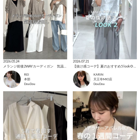
2026.05.24
2026.07.21
メランジ前後2WAYカーディガン 気温別着回し
【抜け感コーデ】夏のおすすめ5 look🌻🍉👒
REI
KARIN
本部
天王寺MIO店
DouDou
DouDou