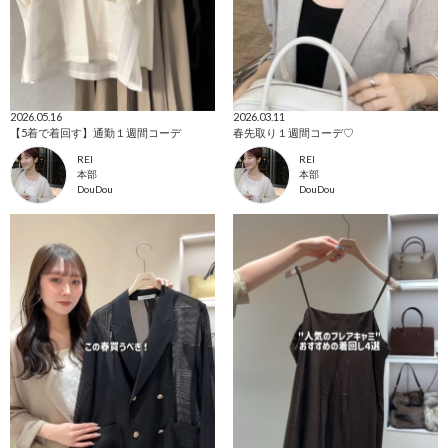
2026.05.16
2026.03.11
【5着で着回す】通勤１週間コーデ
春先取り１週間コーデ♡
REI
REI
本部
本部
DouDou
DouDou