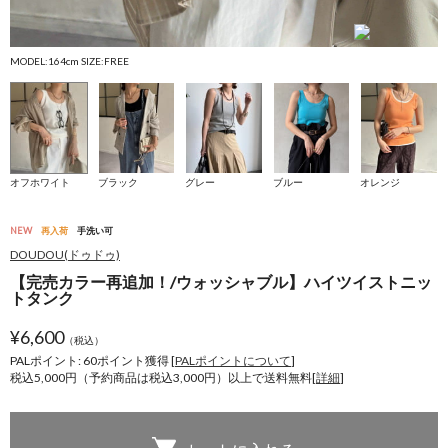
MODEL:164cm SIZE:FREE
M
オフホワイト
ブラック
グレー
ブルー
オレンジ
NEW
再入荷
手洗い可
DOUDOU(ドゥドゥ)
【完売カラー再追加！/ウォッシャブル】ハイツイストニッ
トタンク
¥
6,600
（税込）
PALポイント: 60
ポイント獲得 [
PALポイントについて
]
税込5,000円（予約商品は税込3,000円）以上で送料無料[
詳細
]