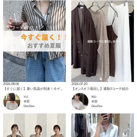
2026.08.06
2026.07.20
【すぐに届く】暑い気温が到来！今ゲットできる夏服！！
【オン⇄オフ着回し】通勤5コーデ紹介
YU
REI
本部
本部
DouDou
DouDou