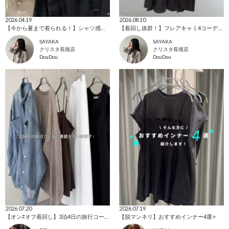
2026.04.19
2026.08.10
【今から夏まで着られる！】シャツ感覚で着られるメッシュジャケット
【着回し抜群！】フレアキャミ4コーデ着回し
SAYAKA
SAYAKA
クリスタ長堀店
クリスタ長堀店
DouDou
DouDou
2026.07.20
2026.07.19
【オン⇄オフ着回し】3泊4日の旅行コーデ紹介
【脱マンネリ】おすすめインナー4選⭐️