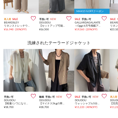
MAX15％OFFクーポン



再入荷
SALE
手洗い可
NEW
SALE
手洗い可
SALE
BEARDSLEY
DOUDOU
GALLARDAGALANTE
BEAR
リネンストレッチウエストリブワイドパンツ【セットアップ】
【セットアップ可能】ベルト付ライトデニムタイトスカート
＜Oggi 6月号掲載アイテム＞【セットアップ対応】【夏でも快適】シアーデニムパンツ
¥
16,940
(
30%OFF
)
¥
16,500
¥
19,360
(
20%OFF
)
¥
23,1
洗練されたテーラードジャケット



手洗い可
動画
手洗い可
NEW
SALE
手洗い可
NEW
再入荷
DOUDOU
DOUDOU
DOUDOU
DOUD
【軽量/シワになりにくい】GOLD1つボタンメッシュ半袖ジャケット
【マイナス3kgの華奢見えが叶う！】メッシュダブルジャケット
ウォッシャブル5分袖シアーダブルジャケット
¥
18,700
¥
18,700
¥
11,220
(
40%OFF
)
¥
11,2