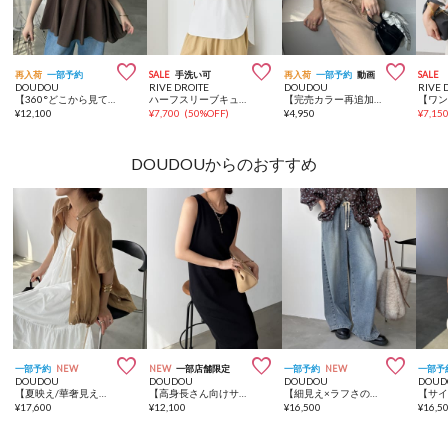



再入荷
一部予約
SALE
手洗い可
再入荷
一部予約
動画
SALE
DOUDOU
RIVE DROITE
DOUDOU
RIVE 
【360°どこから見ても大人かわいい】【REI企画】変形切替フレアキャミ
ハーフスリーブキュプラカットプルオーバー
【完売カラー再追加！】スクエアニットタンク
¥
12,100
¥
7,700
(
50%OFF
)
¥
4,950
¥
7,15
DOUDOUからのおすすめ



一部予約
NEW
NEW
一部店舗限定
一部予約
NEW
一部予
DOUDOU
DOUDOU
DOUDOU
DOUD
【夏映え/華奢見え】リネンドロストフレンチシャツ
【高身長さん向けサイズあり！/ 全骨格細見え】ブークレーダンボールタンクワンピース
【細見え×ラフさのいいとこ取り】【8色2サイズ展開】デニムワイドイージーパンツ
¥
17,600
¥
12,100
¥
16,500
¥
16,5