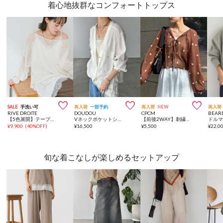
着心地抜群なコンフォートトップス



SALE
手洗い可
再入荷
一部予約
再入荷
NEW
再入荷
RIVE DROITE
DOUDOU
CPCM
BEAR
【5色展開】テープヤーンボートネックニット
Vネックポケットシャツカーディガン
【前後2WAY】刺繍ワッシャー前リボンブラウス
¥
9,900
(
40%OFF
)
¥
16,500
¥
5,500
¥
22,0
旬な着こなしが楽しめるセットアップ