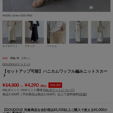
MODEL:164cm SIZE:FREE
M
オフホワイト
ブラック
ベージュ
SALE
手洗い可
在庫なし
DOUDOU(ドゥドゥ)
【セットアップ可能】ハニカムワッフル編みニットスカー
ト
¥
14,300
→
¥
4,290
70％OFF
（税込）
PALポイント:
39
ポイント獲得 [
PALポイントについて
]
税込5,000円（予約商品は税込3,000円）以上で送料無料[
詳細
]
【DOUDOU】対象商品を合計税込¥5,500以上ご購入で使える¥1,000ク