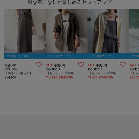
旬な着こなしが楽しめるセットアップ
￥1,000クーポン
￥1,000クーポン
￥1,000クーポン
￥1,



手洗い可
SALE
手洗い可
SALE
手洗い可
SALE
DOUDOU
DOUDOU
DOUDOU
RIVE 
【肌ざわり滑らか】【セットアップ可能】ソフトIラインスカート
【セットアップ可能】ウォッシャブルコットンリネンジャケット
【セットアップ対応】キュプラレーヨンキャミ
¥
14,300
¥
11,880
(
40%OFF
)
¥
3,630
(
70%OFF
)
¥
5,50