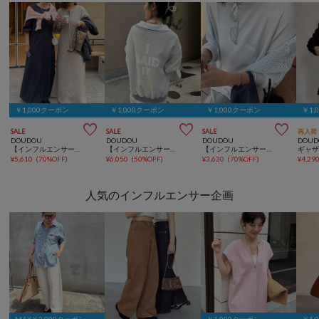
￥1,000クーポン
￥1,000クーポン
￥1,000クーポン
￥1,



SALE
SALE
SALE
再入荷
DOUDOU
DOUDOU
DOUDOU
DOUD
【インフルエンサーSAKURA企画】リネンライクエアリー袖切替ワンピース
【インフルエンサーOKOCHI企画】リバーシブルロゴスウェット
【インフルエンサーSAKURA企画】ミニダンボールロゴロンTEE
ギャ
¥
5,610
(
70%OFF
)
¥
6,050
(
50%OFF
)
¥
3,630
(
70%OFF
)
¥
4,29
人気のインフルエンサー企画
MAX￥2,000クーポン
￥1,000クーポン
￥1,