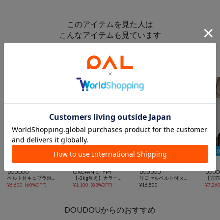
このアイテムを見た人は
こんなアイテムも見ています
スカートからのおすすめ
￥1,000クーポン
￥1,000クーポン
￥1,



SALE
TIME SALE
手洗い可
再入荷
一部予約
SALE
DOUDOU
CIAOPANIC TYPY
DOUDOU
DOUD
ベルト付キュプラ混サテンスカート
【-3kg見え】カラー杢Ｉライン切替デザインスカート
リヨセルベルト付タイトスカート
¥
6,600
(
60%OFF
)
¥
1,100
(
83%OFF
)
¥
16,500
¥
7,26
DOUDOUからのおすすめ