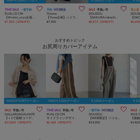



TIME SALE
一部予約
予約
WEB限定
SALE
手洗い可
再入荷
PUAL CE CIN
Thevon.
DOUDOU
DOUD
【＠remi_usus企画 / 接触冷感+抗菌】カーブシルエットカットソーパンツ
【Yuna企画】ハイウエストストレートデニムパンツ
【SAKURA×okochi企画】前後2WAYジップワンピース
¥
7,920
(
10%OFF
)
¥
7,920
¥
8,855
(
30%OFF
)
¥
6,60
おすすめトピック
お尻周りカバーアイテム
MAX15％OFFクーポン
MAX￥2,000クーポン
￥1,000クーポン
￥1,



SALE
手洗い可
TIME SALE
手洗い可
一部予約
WEB限定
SALE
GALLARDAGALANTE
PUAL CE CIN
DOUDOU
RIVE 
【＋1で新鮮コーデ】レースキャミチュニック
サイドラインデザインパンツ
【WEB限定】ツイルサロペット
¥
13,860
(
40%OFF
)
¥
6,468
(
40%OFF
)
¥
14,300
¥
14,8