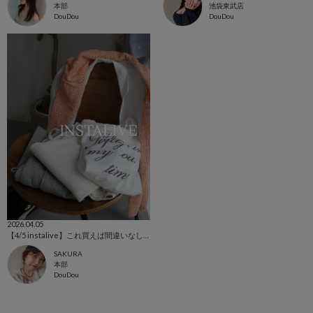
本部
池袋東武店
DouDou
DouDou
2026.04.05
【4/5 instalive】これ買えば間違いなしの個人的おすすめアイテムたち
SAKURA
本部
DouDou