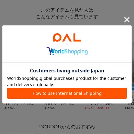
このアイテムを見た人は
こんなアイテムも見ています
スカートからのおすすめ
￥1,000クーポン
￥1,000クーポン
￥1,



再入荷
手洗い可
再入荷
一部予約
TIME SALE
再入荷
DOUDOU
DOUDOU
CIAOPANIC TYPY
DOUD
【セットアップ可能】ベルト付ライトデニムタイトスカート
リヨセルベルト付タイトスカート
【－3kg見え／14色展開】スタイルアップサテンスカート
¥
16,500
¥
16,500
¥
4,752
(
20%OFF
)
¥
16,5
DOUDOUからのおすすめ