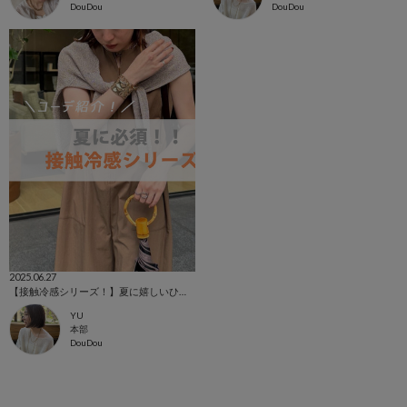
DouDou
DouDou
2025.06.27
【接触冷感シリーズ！】夏に嬉しいひんやりおすすめアイテム！！
YU
本部
DouDou