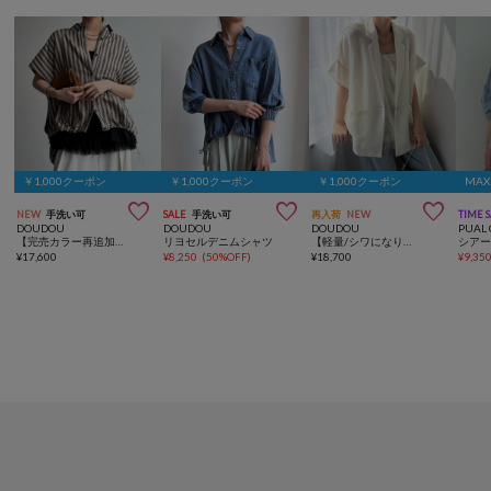
￥1,000クーポン
￥1,000クーポン
￥1,000クーポン
MAX



NEW
手洗い可
SALE
手洗い可
再入荷
NEW
TIME 
DOUDOU
DOUDOU
DOUDOU
PUAL 
【完売カラー再追加！】リネンストライプスピンドルブラウス
リヨセルデニムシャツ
【軽量/シワになりにくい】GOLD1つボタンメッシュ半袖ジャケット
¥
17,600
¥
8,250
(
50%OFF
)
¥
18,700
¥
9,35