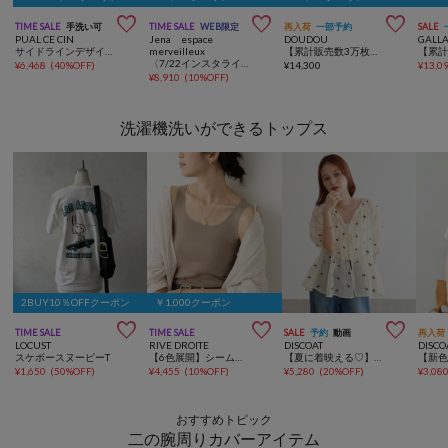



TIME SALE
手洗い可
TIME SALE
WEB限定
再入荷
一部予約
SALE
PUAL CE CIN
Jena espace
DOUDOU
GALL
サイドラインデザインパンツ
merveilleux
【累計販売数3万枚突破/22色4サイズ展開！】タックワイドパンツ
〈7/22インスタライブご紹介アイテム〉【SNSで話題】【高レビュー多数！ベストセラー】【2サイズ展開】トロミイージーパンツ
¥
6,468
(
40%OFF
)
¥
14,300
¥
13,0
¥
8,910
(
10%OFF
)
洗濯機洗いができるトップス
2BUY10％OFFクーポン
￥1,000クーポン



TIME SALE
TIME SALE
SALE
予約
動画
再入荷
LOCUST
RIVE DROITE
DISCOAT
DISCO
スケボースヌーピーT
【6色展開】シームレスタンク
【夏に着映える♡】花柄刺繍ブラウス
¥
1,650
(
50%OFF
)
¥
4,455
(
10%OFF
)
¥
5,280
(
20%OFF
)
¥
3,08
おすすめトピック
二の腕周りカバーアイテム