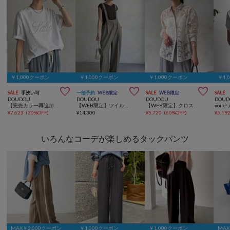
￥1,000クーポン
￥1,000クーポン
￥1,000クーポン
￥1,



SALE
手洗い可
一部予約
WEB限定
SALE
WEB限定
SALE
DOUDOU
DOUDOU
DOUDOU
DOUD
【完売カラー再追加！】パールロゴTEE
【WEB限定】ツイルサロペット
【WEB限定】クロスステッチ刺繍シャツ
¥
7,623
(
30%OFF
)
¥
14,300
¥
5,720
(
60%OFF
)
¥
5,19
いろんなコーデが楽しめるタックパンツ
MAX￥2,000クーポン
￥1,000クーポン
￥1,000クーポン
MA