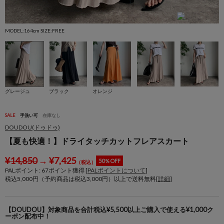
MODEL:164cm SIZE:FREE
M
グレージュ
ブラック
オレンジ
SALE
手洗い可
在庫なし
DOUDOU(ドゥドゥ)
【夏も快適！】ドライタッチカットフレアスカート
¥
14,850
→
¥
7,425
50％OFF
（税込）
PALポイント:
67
ポイント獲得 [
PALポイントについて
]
税込5,000円（予約商品は税込3,000円）以上で送料無料[
詳細
]
【DOUDOU】対象商品を合計税込¥5,500以上ご購入で使える¥1,000ク
ーポン配布中！