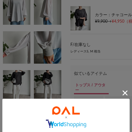
カラー：チャコール
¥9,900
→
¥4,950
（税
F/
在庫なし
レディースS, M 相当