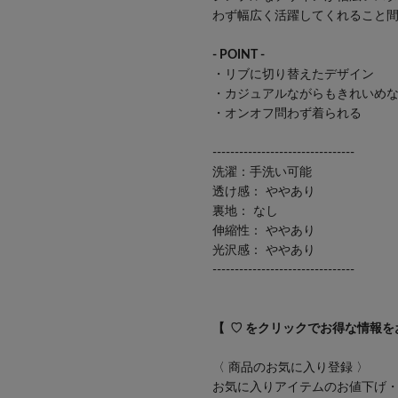
わず幅広く活躍してくれること
- POINT -
・リブに切り替えたデザイン
・カジュアルながらもきれいめ
・オンオフ問わず着られる
--------------------------------
洗濯：手洗い可能
透け感： ややあり
裏地： なし
伸縮性： ややあり
光沢感： ややあり
--------------------------------
【 ♡ をクリックでお得な情報を
〈 商品のお気に入り登録 〉
お気に入りアイテムのお値下げ・