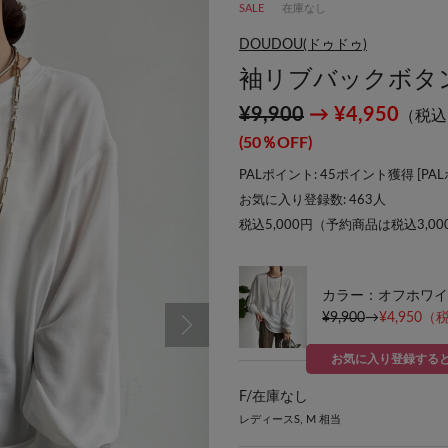
SALE
在庫なし
DOUDOU(ドゥドゥ)
袖リブバックボタ
¥9,900
→ ¥4,950
（税込
(50％OFF)
PALポイント: 45ポイント獲得 [
PA
お気に入り登録数:
463
人
税込5,000円（予約商品は税込3,0
カラー：オフホワイ
¥9,900
→
¥4,950
（税
お気に入り登録する
F/
在庫なし
レディースS, M 相当