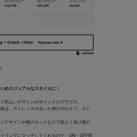
kg
Crotch +10cm
Find your size
■
れいめカジュアルなスタイルに！
さり気ないデザインがポイントのブラウス。
素材は、ストレッチのきいた伸びやかさで、スト
タンデザインや裾のカットなどで程よく抜け感の
す。
イリングにマッチしてくれるので、ON・OFF問