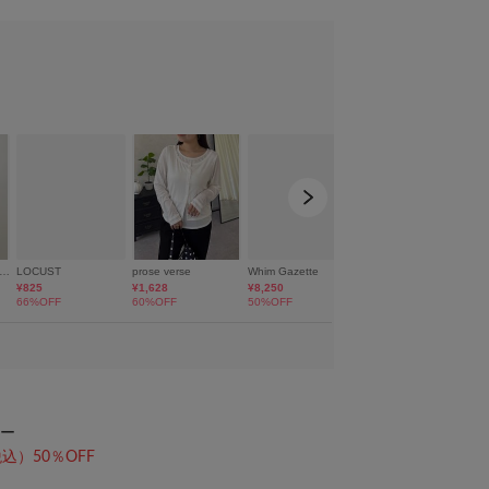
MODEL:160cm SIZE:FREE
ー
込）50％OFF