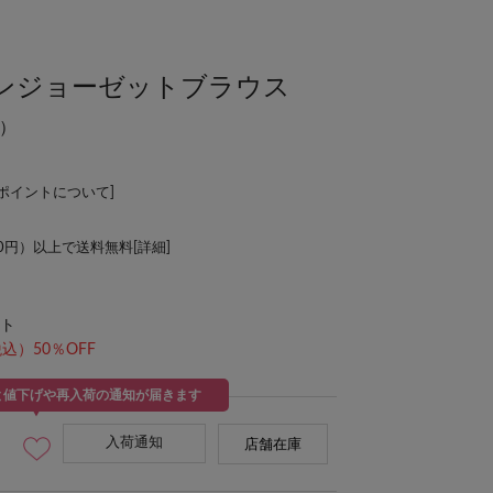
ンジョーゼットブラウス
）
Lポイントについて
]
00円）以上で送料無料[
詳細
]
ト
込）50％OFF
と値下げや再入荷の通知が届きます
入荷通知
店舗在庫