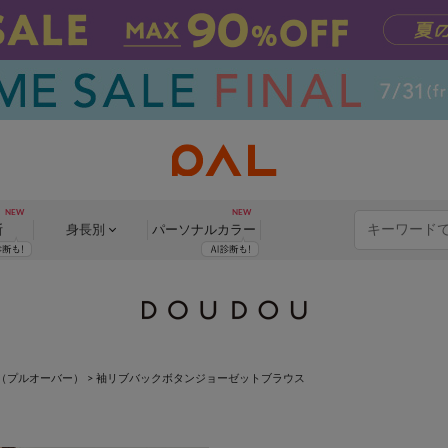
断
身長別
パーソナル
カラー
（プルオーバー）
>
袖リブバックボタンジョーゼットブラウス