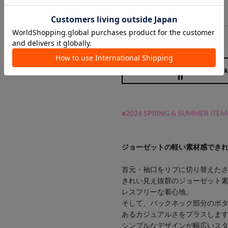
160cm / 58
■2024 SPRING & SUMMER ITEM
ジョーゼットの軽い素材感でき
首元・袖口をリブに切り替えた
きれい見え抜群のジョーゼット
レスフリーな着心地。
そして、バックネック部分のボ
あるカジュアルさをプラスしま
シンプルなデザインが幅広いスタ