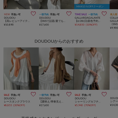
MAX15％OFFクーポン



NEW
手洗い可
一部予約
手洗い可
TIME SALE
一部予約
再入荷
DOUDOU
DOUDOU
GALLARDAGALANTE
COLL
【高レビューアイテム】刺繍前後2WAYレースタンク
【SNSで話題/夏でも羽織れる】メランジ前後2WAYカーディガン
【6/28(日)新色予約開始】【セットアップ対応】夏に最適！ドルマンジャージープルオーバー
GALL
¥
10,890
¥
17,600
¥
14,850
(
10%OFF
)
¥
9,90
DOUDOUからのおすすめ



SALE
手洗い可
一部予約
手洗い可
SALE
手洗い可
DOUD
DOUDOU
DOUDOU
DOUDOU
レースタンクブラウス
【夏映え/華奢見え】リネンドロストフレンチシャツ
シャーリングカフチュニックブラウス
¥
14,3
¥
8,855
(
30%OFF
)
¥
17,600
¥
5,940
(
70%OFF
)