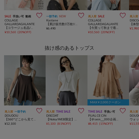



SALE
手洗い可
動画
一部予約
NEW
再入荷
SALE
再入荷
COLLAGE
Kastane
COLLAGE
DISCO
GALLARDAGALANTE
【累計販売数3万枚!/着痩せ◎】クシュクシュブラウス
GALLARDAGALANTE
【コラージュ名品/接触冷感】【体型カバー】ドルマンジャージスクエアプルオーバー
【今買って秋まで着れる】ヴィンテージメッシュブラウス/シアー
¥
6,490
¥
1,98
¥
10,560
(
20%OFF
)
¥
10,560
(
20%OFF
)
抜け感のあるトップス
MAX￥2,000クーポン



再入荷
一部予約
再入荷
TIME SALE
TIME SALE
手洗い可
再入荷
DOUDOU
DISCOAT
PUAL CE CIN
DOUD
【360°どこから見ても大人かわいい】【REI企画】変形切替フレアキャミ
【Noka/WEB限定】ワイドリブフレンチTシャツ
【＠sein___000企画/リバイバル/新色】ラミー2枚重ねペプラムブラウス
¥
12,100
¥
1,100
(
81%OFF
)
¥
8,415
(
15%OFF
)
¥
11,5