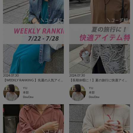
2024.07.30
2024.07.30
【WEEKLY RANKING 】先週の人気アイテム！！
【長期休暇に！】夏の旅行に快適アイテム！
YU
YU
本部
本部
DouDou
DouDou