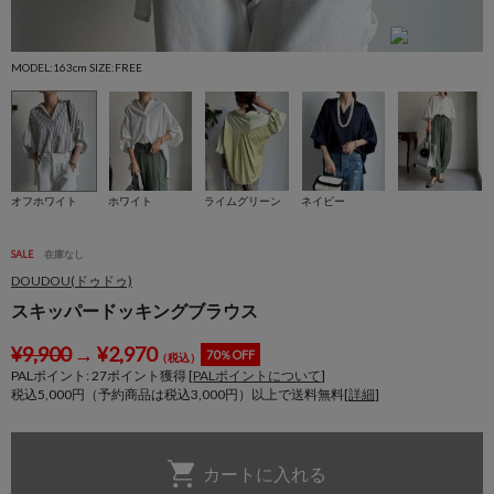
MODEL:163cm SIZE:FREE
M
オフホワイト
ホワイト
ライムグリーン
ネイビー
SALE
在庫なし
DOUDOU(ドゥドゥ)
スキッパードッキングブラウス
¥
9,900
→
¥
2,970
70％OFF
（税込）
PALポイント:
27
ポイント獲得 [
PALポイントについて
]
税込5,000円（予約商品は税込3,000円）以上で送料無料[
詳細
]