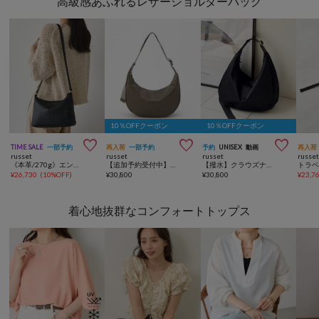
高級感あふれるレザーショルダーバッグ
10％OFFクーポン
10％OFFクーポン



TIME SALE
一部予約
再入荷
一部予約
予約
UNISEX
動画
再入荷
russet
russet
russet
russe
《本革/270g》エンボスモノグラムショルダーバッグ
【追加予約受付中】《本革/340g》ソフトレザーラウンドショルダーバッグ
【撥水】クラウズナイロンラウンドビッグショルダーバッグ
トラ
¥
26,730
(
10%OFF
)
¥
30,800
¥
30,800
¥
23,7
着心地抜群なコンフォートトップス