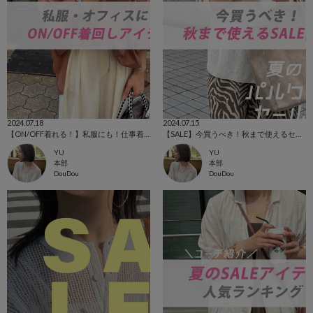
2024.07.18
2024.07.15
【ON/OFF着れる！】私服にも！仕事着にも楽しめるアイテム！
【SALE】今買うべき！秋まで使えるセールアイテム！！
YU
YU
本部
本部
DouDou
DouDou