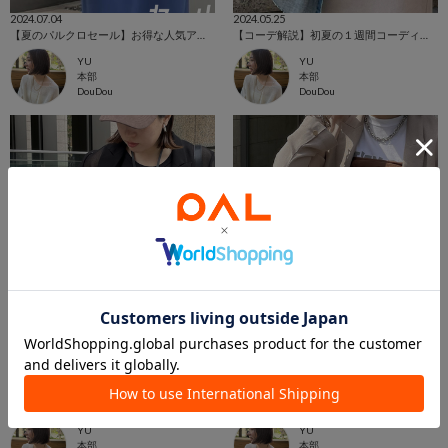
2024.07.04
2024.05.25
【夏のパルクロセール】お得な人気アイテム紹介！
【コーデ解説】初夏の１週間コーディネート！！
YU
YU
本部
本部
DouDou
DouDou
2024.04.19
2024.04.17
【夏の準備！】夏でも肌を出したくない人必見アイテム！
【WEEKLY RANKING 】先週の人気アイテム！！
YU
YU
本部
本部