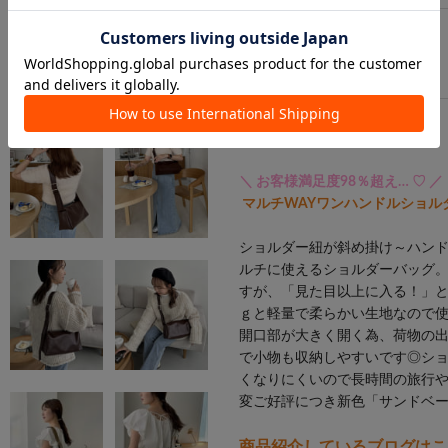
FREE/
在庫あり
9月中旬頃出荷予定
＼ お客様満足度98％超え… ♡ ／
マルチWAYワンハンドルショル
ショルダー紐が斜め掛け～ハン
ルチに使えるショルダーバッグ
すが、「見た目以上に入る！」と
ｇと軽量で柔らかい生地なので
開口部が大きく開く為、荷物の
で小物も収納しやすいです◎シ
くなりにくいので長時間の旅行
変ご好評につき新色「サンドベー
商品紹介しているブログはこ