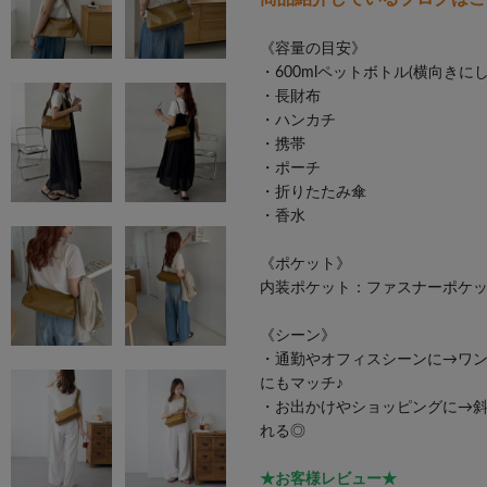
《容量の目安》
・600mlペットボトル(横向きに
・長財布
・ハンカチ
・携帯
・ポーチ
・折りたたみ傘
・香水
《ポケット》
内装ポケット：ファスナーポケッ
《シーン》
・通勤やオフィスシーンに→ワ
にもマッチ♪
・お出かけやショッピングに→
れる◎
★お客様レビュー★