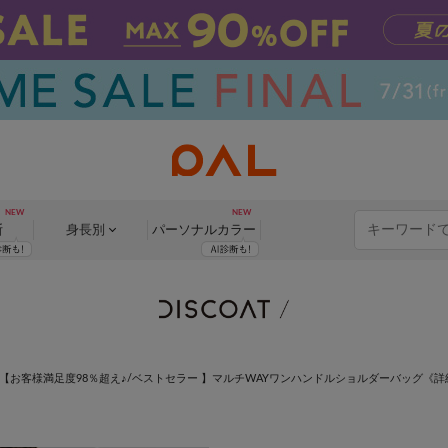
断
身長別
パーソナル
カラー
【お客様満足度98％超え♪/ベストセラー 】マルチWAYワンハンドルショルダーバッグ《