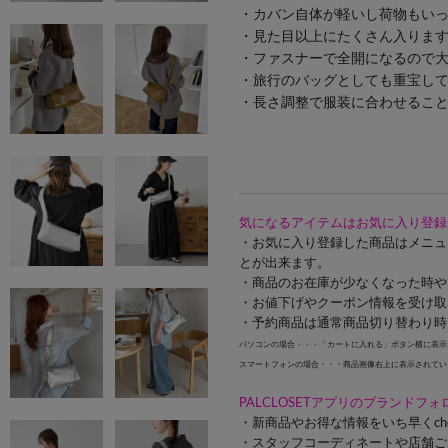
・カバン自体が軽いし荷物もい
・見た目以上にたくさん入りま
・ファスナーで全開になるので大
・旅行のバッグとしても重宝し
・長さ調整で服装に合わせること
気になるアイテムはお気に入り登録
・お気に入り登録した商品はメニュ
とが出来ます。
・商品のお在庫が少なくなった時や
・お値下げやクーポン情報を受け取
・予約商品は通常商品切り替わり時
パソコンの場合・・・「カートに入れる」ボタン横に表示
スマートフォンの場合・・・商品画像右上に表示されてい
PALCLOSETアプリのブランドフ
・新商品やお得な情報をいち早くch
・スタッフコーディネートや店舗ご