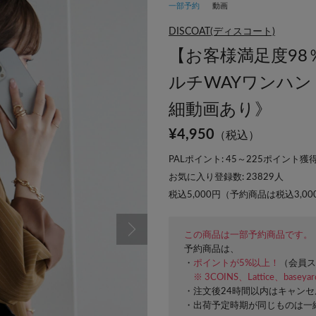
一部予約
動画
DISCOAT(ディスコート)
【お客様満足度98
ルチWAYワンハ
細動画あり》
¥
4,950
（税込）
PALポイント: 45～225ポイント獲得
お気に入り登録数:
23829
人
税込5,000円（予約商品は税込3,0
この商品は一部予約商品です。
予約商品は、
・
ポイントが5%以上！
（会員ス
※ 3COINS、Lattice、basey
・注文後24時間以内はキャン
・出荷予定時期が同じものは一