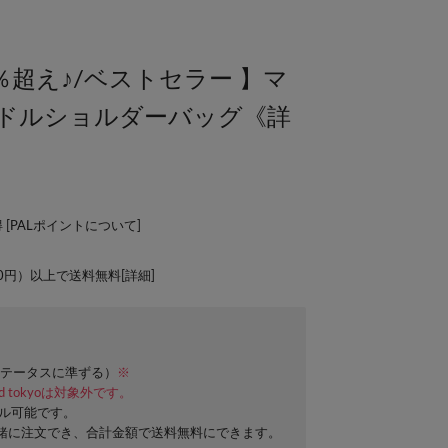
％超え♪/ベストセラー 】マ
ンドルショルダーバッグ《詳
 [
PALポイントについて
]
00円）以上で送料無料[
詳細
]
テータスに準ずる）
※
ard tokyoは対象外です。
セル可能です。
緒に注文でき、合計金額で送料無料にできます。