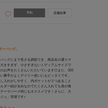
予約
店舗在庫
ダーバッグ。
ドバッグにまで長さを調節でき、商品名の通りマ
。大きすぎず、小さすぎないミディアムサイズで
のお声をたくさんいただいています◎また、305
使い勝手がよくデイリー使いにもピッタリです。
出し入れがしやすく、内ポケットが２つあること
ョルダー紐が太めなのでたくさん入れても肩が痛
やテーマパーク時にもオススメです！さらに、大
ジュ」登場です♪
ちら＞＞