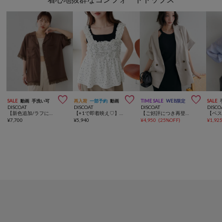



SALE
動画
手洗い可
再入荷
一部予約
動画
TIME SALE
WEB限定
SALE
DISCOAT
DISCOAT
DISCOAT
DISCO
【新色追加/ラフに着れる♡】レース使い開襟シャツ
【+1で即着映え♡】ホイップシャーリングキャミソール
【ご好評につき再登場♪】テックリネン半袖シャツジャケット《WEB限定》
¥
7,700
¥
5,940
¥
4,950
(
25%OFF
)
¥
1,92