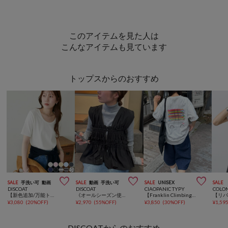
このアイテムを見た人は
こんなアイテムも見ています
トップスからのおすすめ



SALE
手洗い可
動画
SALE
動画
手洗い可
SALE
UNISEX
SALE
DISCOAT
DISCOAT
CIAOPANIC TYPY
COLO
【新色追加/万能トップス/10色展開】リブUネックTシャツ
《オールシーズン使える！》【umm.】ギャザーリボン使いノースリブラウス
【Franklin Climbing】 サーフボード&CARバックプリントTee
¥
3,080
(
20%OFF
)
¥
2,970
(
55%OFF
)
¥
3,850
(
30%OFF
)
¥
1,59
DISCOATからのおすすめ