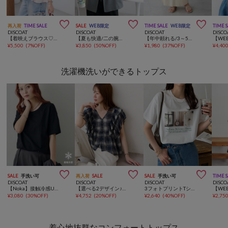



再入荷
TIME SALE
SALE
WEB限定
TIME SALE
WEB限定
TIME 
DISCOAT
DISCOAT
DISCOAT
DISCO
【着映えブラウス♡/WEB限定】シアーシャーリングプルオーバー
【夏も快適/二の腕・腰回り着痩せ】リネンライク半袖シャツジャケット《WEB限定》
【年中頼れる/3～5サイズ展開/リピーター多数◎】リブカットナロースカート《WEB限定》
¥
5,500
(
7%OFF
)
¥
3,850
(
50%OFF
)
¥
1,980
(
37%OFF
)
¥
4,40
洗濯機洗いができるトップス



SALE
手洗い可
再入荷
SALE
SALE
手洗い可
TIME 
DISCOAT
DISCOAT
DISCOAT
DISCO
【Noka】接触冷感Uネック半袖Tシャツ
【選べる2デザイン♪】柄アソートノースリフリルブラウス
3フォトプリントTシャツ
¥
3,080
(
30%OFF
)
¥
4,752
(
20%OFF
)
¥
2,640
(
40%OFF
)
¥
2,75
着心地抜群なコンフォートトップス