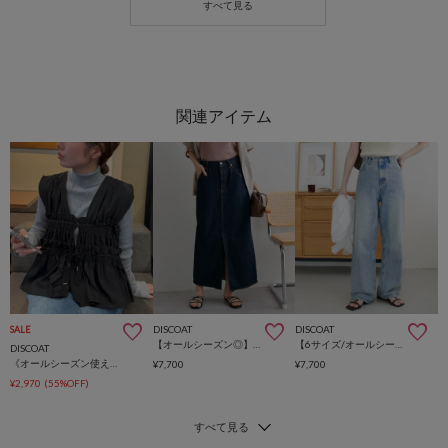
DISCOAT
DISCOAT
SALE
【オールシーズン◎】USコットンデニムナロースカート
【6サイズ/オールシーズン◎】USコットンデニムストレートパンツ
DISCOAT
《オールシーズン使える！》【umm.】ギャザーリボン使いノースリブラウス
¥7,700
¥7,700
¥2,970
(55%OFF)