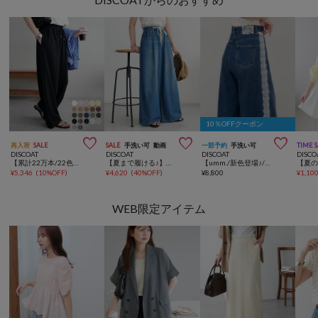
10％OFFクーポン



再入荷
SALE
SALE
手洗い可
動画
一部予約
手洗い可
TIME 
DISCOAT
DISCOAT
DISCOAT
DISCO
【累計22万本/22色展開/7サイズ】－3kg見え！とろみイージーパンツ≪メンズサイズあり≫
【夏まで履ける♪】ライトオンスデニムイージーワイドパンツ
【umm./新色登場♪/SNSで話題!】サイドレースデニムワイドパンツ《サイズ展開あり》
¥
5,346
(
10%OFF
)
¥
4,620
(
40%OFF
)
¥
8,800
¥
1,10
WEB限定アイテム