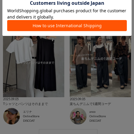
anco
yui
OnlineStore
ららぽーとエキスポシティ店
DISCOAT
DISCOAT
2025.09.05
2025.09.05
Tシャツとパンツはそのままで
楽ちんデニムで1週間コーデ
エリナ
anco
OnlineStore
OnlineStore
DISCOAT
DISCOAT