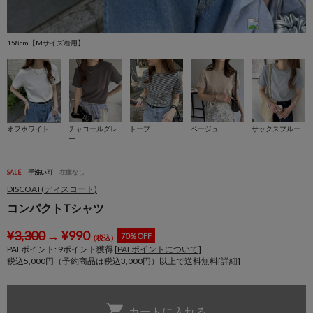
158cm【Mサイズ着用】
1
オフホワイト
チャコールグレ
トープ
ベージュ
サックスブルー
ー
SALE
手洗い可
在庫なし
DISCOAT(ディスコート)
コンパクトTシャツ
¥
3,300
→
¥
990
70％OFF
（税込）
PALポイント:
9
ポイント獲得 [
PALポイントについて
]
税込5,000円（予約商品は税込3,000円）以上で送料無料[
詳細
]