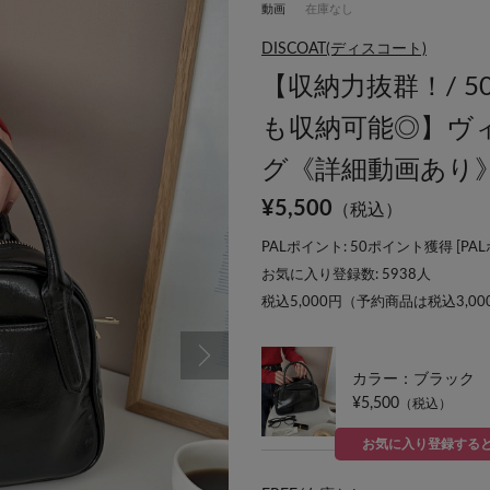
動画
在庫なし
DISCOAT(ディスコート)
【収納力抜群！/ 5
も収納可能◎】ヴ
グ《詳細動画あり
¥
5,500
（税込）
PALポイント: 50ポイント獲得 [
PA
お気に入り登録数:
5938
人
税込5,000円（予約商品は税込3,0
カラー：ブラック
¥5,500
（税込）
お気に入り登録する