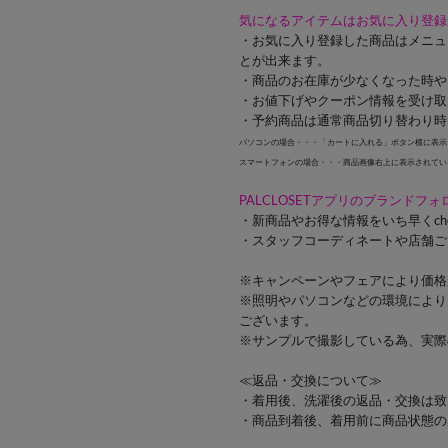
気になるアイテムはお気に入り登録
・お気に入り登録した商品はメニュ
とが出来ます。
・商品のお在庫が少なくなった時や
・お値下げやクーポン情報を受け取
・予約商品は通常商品切り替わり時
パソコンの場合・・・「カートに入れる」ボタン横に表示
スマートフォンの場合・・・商品画像右上に表示されてい
PALCLOSETアプリのブランドフ
・新商品やお得な情報をいち早くch
・スタッフコーディネートや店舗ご
※キャンペーンやフェアにより価格
※照明やパソコンなどの環境により
ございます。
※サンプルで撮影している為、実際
≪返品・交換について≫
・着用後、洗濯後の返品・交換は致
・商品到着後、着用前に商品状態の