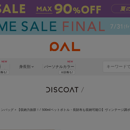
断
身長別
パーソナル
カラー
トンバッグ
>
【収納力抜群！/ 500mlペットボトル・長財布も収納可能◎】ヴィンテージ