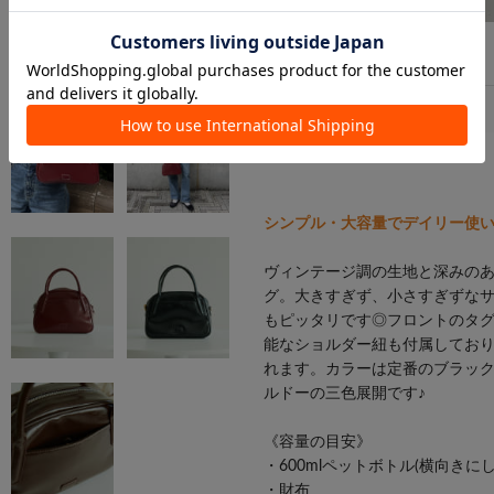
シンプル・大容量でデイリー使
ヴィンテージ調の生地と深みの
グ。大きすぎず、小さすぎずな
もピッタリです◎フロントのタ
能なショルダー紐も付属してお
れます。カラーは定番のブラッ
ルドーの三色展開です♪
《容量の目安》
・600mlペットボトル(横向きに
・財布