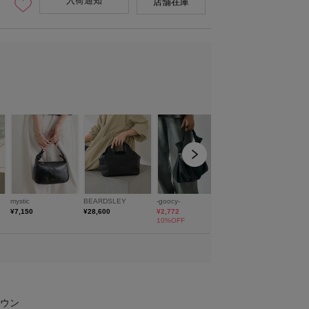
入荷通知
店舗在庫
。
※実際のお色味は詳細画像をご
ウン