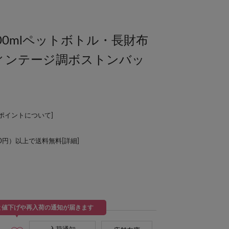
00mlペットボトル・長財布
ィンテージ調ボストンバッ
》
Lポイントについて
]
00円）以上で送料無料[
詳細
]
と値下げや再入荷の通知が届きます