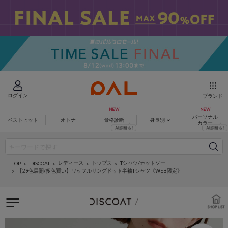
ログイン
ブランド
パーソナル
ベストヒット
オトナ
骨格診断
身長別
カラー
レディース
トップス
Tシャツ/カットソー
DISCOAT
TOP
【29色展開/多色買い】ワッフルリングドット半袖Tシャツ《WEB限定》