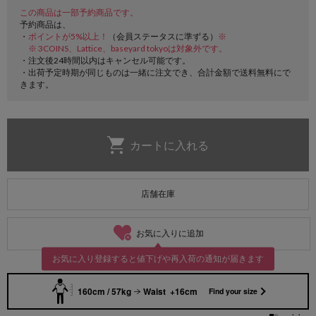
この商品は一部予約商品です。
予約商品は、
・
ポイントが5%以上！
（会員ステータスに準ずる）
※
※ 3COINS、Lattice、baseyard tokyoは対象外です。
・注文後24時間以内はキャンセル可能です。
・出荷予定時期が同じものは一緒に注文でき、合計金額で送料無料にで
きます。
店舗在庫
お気に入りに追加
お気に入り登録すると値下げや再入荷の通知が届きます
160cm / 57kg
Waist +16cm
Find your size