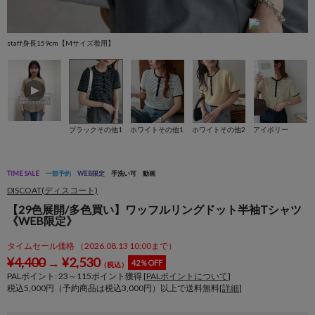
staff身長159cm【Mサイズ着用】
s
ブラックその他1
ホワイトその他1
ホワイトその他2
アイボリー
TIME SALE
一部予約
WEB限定
手洗い可
動画
DISCOAT(ディスコート)
【29色展開/多色買い】ワッフルリングドット半袖Tシャツ
《WEB限定》
タイムセール価格 （2026.08.13 10:00まで）
¥
4,400
→
¥
2,530
42％OFF
（税込）
PALポイント:
23
～
115
ポイント獲得 [
PALポイントについて
]
税込5,000円（予約商品は税込3,000円）以上で送料無料[
詳細
]