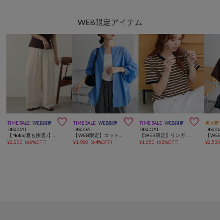
WEB限定アイテム



TIME SALE
WEB限定
TIME SALE
WEB限定
TIME SALE
WEB限定
再入荷
DISCOAT
DISCOAT
DISCOAT
DISCO
【Noka/夏も快適♪】ヨウリュウワイドパンツ《WEB限定》
【WEB限定】コットンシアーバンドカラーシャツ
【WEB限定】リンガー配色Tシャツ
¥
2,200
(
66%OFF
)
¥
1,980
(
64%OFF
)
¥
1,650
(
62%OFF
)
¥
2,53