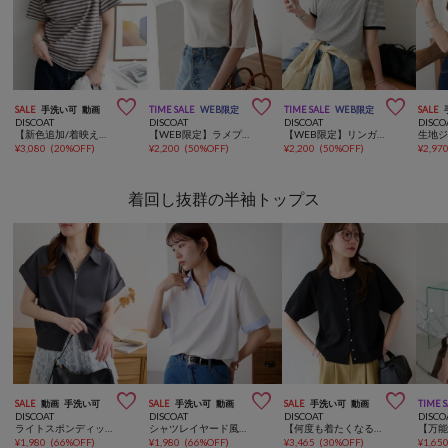



SALE
手洗い可
動画
TIME SALE
WEB限定
TIME SALE
WEB限定
SALE
DISCOAT
DISCOAT
DISCOAT
DISCO
【新色追加/着映えを叶える♪】マルチボーダー5分袖
【WEB限定】ラメプリーツシアーTシャツ
【WEB限定】リンガーシアーボーダー半袖Tシャツ
¥
3,080
(
20%OFF
)
¥
2,200
(
50%OFF
)
¥
2,200
(
50%OFF
)
¥
2,97
着回し抜群の半袖トップス



SALE
動画
手洗い可
SALE
手洗い可
動画
SALE
手洗い可
動画
TIME 
DISCOAT
DISCOAT
DISCOAT
DISCO
ライトスポンディッシュ衿付Wジップ半袖カーディガン
シャツレイヤード風半袖プルオーバー
【何度も着たくなる軽もち素材】ライトスポンディッシュクリアボタン半袖カーディガン《WEB限定カラーあり》
¥
1,980
(
66%OFF
)
¥
1,980
(
66%OFF
)
¥
3,465
(
30%OFF
)
¥
1,65