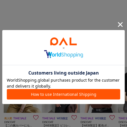
このアイテムを見た人は
こんなアイテムも見ています
トップスからのおすすめ



再入荷
TIME SALE
TIME SALE
WEB限定
TIME SALE
WEB限定
TIME 
DISCOAT
DISCOAT
DISCOAT
DISCO
【二の腕カバーにも◎／22色展開】リブメローフレア5分袖≪WEB限定≫
【WEB限定】ピコレース付ワッフルTシャツ
【WEB限定】配色ポロプルオーバー