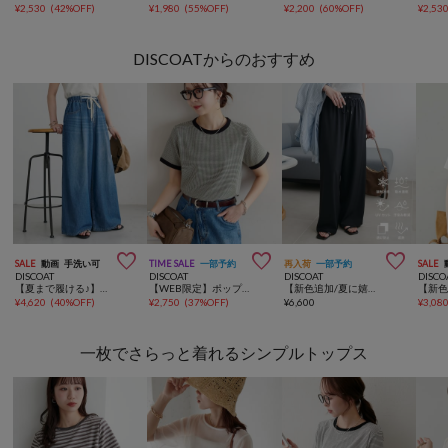
¥
2,530
(
42%OFF
)
¥
1,980
(
55%OFF
)
¥
2,200
(
60%OFF
)
¥
2,53
DISCOATからのおすすめ



SALE
動画
手洗い可
TIME SALE
一部予約
再入荷
一部予約
SALE
DISCOAT
DISCOAT
DISCOAT
DISCO
【夏まで履ける♪】ライトオンスデニムイージーワイドパンツ
【WEB限定】ポップコーンジャガードリンガーTシャツ
【新色追加/夏に嬉しい6機能/6サイズ展開】ー3kg見え!多機能とろみイージーパンツ
¥
4,620
(
40%OFF
)
¥
2,750
(
37%OFF
)
¥
6,600
¥
3,08
一枚でさらっと着れるシンプルトップス