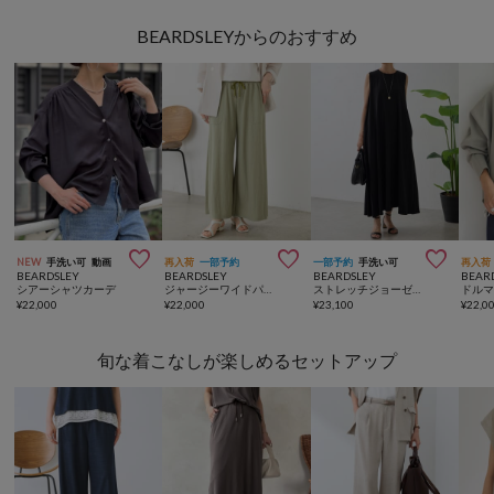
BEARDSLEYからのおすすめ



NEW
手洗い可
動画
再入荷
一部予約
一部予約
手洗い可
再入荷
BEARDSLEY
BEARDSLEY
BEARDSLEY
BEAR
シアーシャツカーデ
ジャージーワイドパンツ
ストレッチジョーゼットマキシワンピ
¥
22,000
¥
22,000
¥
23,100
¥
22,0
旬な着こなしが楽しめるセットアップ