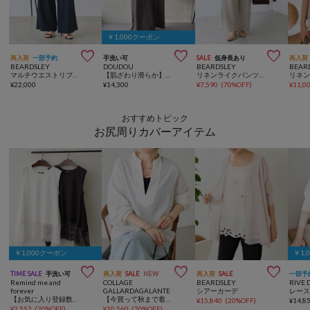
￥1,000クーポン



再入荷
一部予約
手洗い可
SALE
低身長あり
再入荷
BEARDSLEY
DOUDOU
BEARDSLEY
BEAR
マルチウエストリブパンツ《7サイズ展開》【セットアップ】
【肌ざわり滑らか】【セットアップ可能】ソフトIラインスカート
リネンライクパンツ《セットアップ・LIVETART》
¥
22,000
¥
14,300
¥
7,590
(
70%OFF
)
¥
11,0
おすすめトピック
お尻周りカバーアイテム
￥1,000クーポン
￥1,



TIME SALE
手洗い可
再入荷
SALE
NEW
再入荷
SALE
一部予
Remind me and
COLLAGE
BEARDSLEY
RIVE 
forever
GALLARDAGALANTE
シアーカーデ
【お気に入り登録数1万突破！】【プチプラ/即着映え！】裾レースノースリプルオーバー
【今買って秋まで着れる】ヴィンテージメッシュブラウス/シアー
¥
15,840
(
20%OFF
)
¥
14,8
¥
2,552
(
20%OFF
)
¥
10,560
(
20%OFF
)