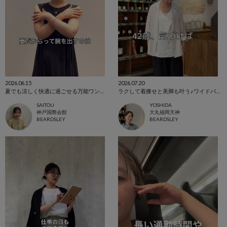
2026.06.15
2026.07.20
夏でも涼しく快適に過ごせる万能ワンピース
ラクして着痩せと美脚も叶う♪ワイドパンツ
SAITOU
YOSHIDA
神戸国際会館
大丸福岡天神
BEARDSLEY
BEARDSLEY