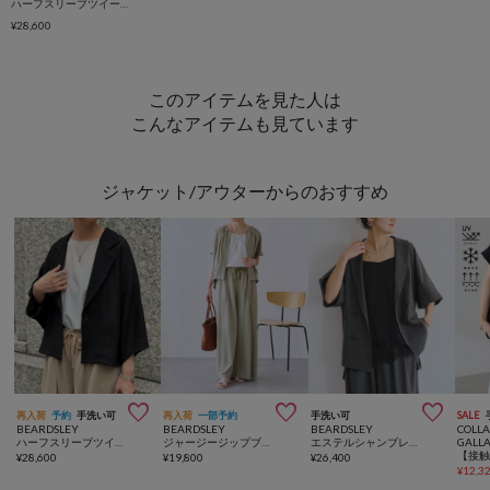
ハーフスリーブツイードジャケット
¥28,600
このアイテムを見た人は
こんなアイテムも見ています
ジャケット/アウターからのおすすめ



再入荷
予約
手洗い可
再入荷
一部予約
手洗い可
SALE
BEARDSLEY
BEARDSLEY
BEARDSLEY
COLL
ハーフスリーブツイードジャケット
ジャージージップブルゾン
エステルシャンブレージャケット《LIVETART》
GALL
¥
28,600
¥
19,800
¥
26,400
¥
12,3