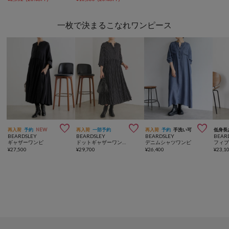
一枚で決まるこなれワンピース



再入荷
予約
NEW
再入荷
一部予約
再入荷
予約
手洗い可
低身長
BEARDSLEY
BEARDSLEY
BEARDSLEY
BEAR
ギャザーワンピ
ドットギャザーワンピース
デニムシャツワンピ
¥
27,500
¥
29,700
¥
26,400
¥
23,1