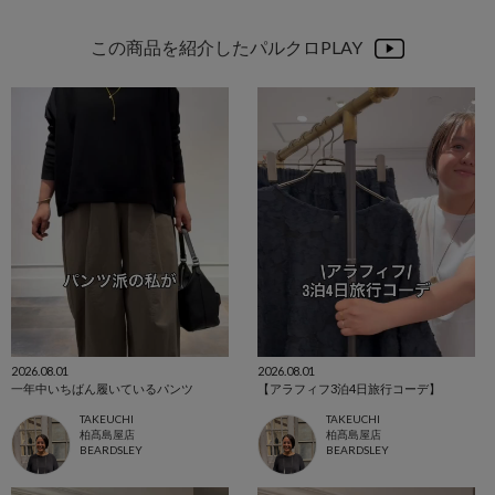
この商品を紹介したパルクロPLAY
2026.08.01
2026.08.01
一年中いちばん履いているパンツ
【アラフィフ3泊4日旅行コーデ】
TAKEUCHI
TAKEUCHI
柏髙島屋店
柏髙島屋店
BEARDSLEY
BEARDSLEY