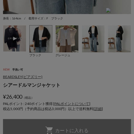
身長：164cm / 着用サイズ：F ブラック
身
ブラック
グレージュ
NEW
手洗い可
BEARDSLEY(ビアズリー)
シアードルマンジャケット
¥
26,400
（税込）
PALポイント: 240
ポイント獲得 [
PALポイントについて
]
税込5,000円（予約商品は税込3,000円）以上で送料無料[
詳細
]