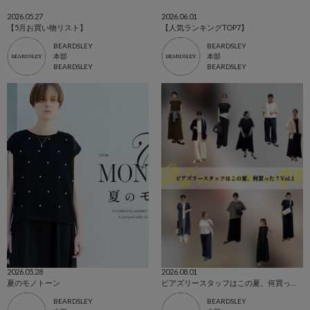
2026.05.27
2026.06.01
【5月お買い物リスト】
【人気ランキングTOP7】
BEARDSLEY
BEARDSLEY
本部
本部
BEARDSLEY
BEARDSLEY
2026.05.28
2026.08.01
夏のモノトーン
ビアズリースタッフはこの夏、何買った？Vol.1
BEARDSLEY
BEARDSLEY