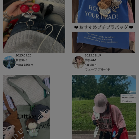
2025.09.20
2025.09.19
新宿ルミネエスト店
博多AMUEST店
mooa
160cm
harukan
ウェーブ
ブルベ冬