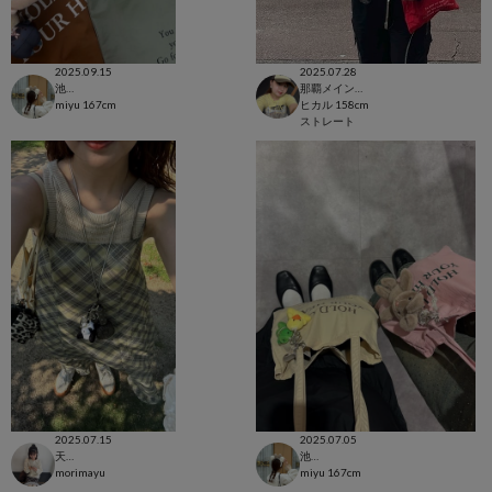
2025.09.15
2025.07.28
池袋店
那覇メインプレイス店
miyu
167cm
ヒカル
158cm
ストレート
2025.07.15
2025.07.05
天王寺MIO
池袋店
morimayu
miyu
167cm