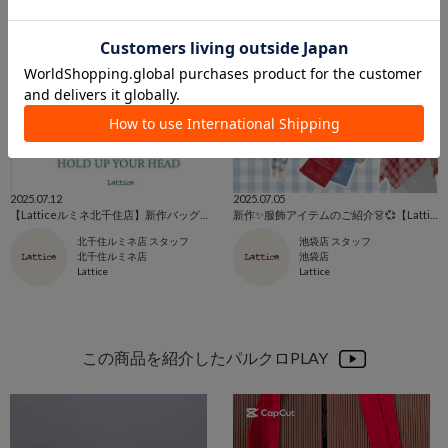
2025.07.12
2025.07.05
【Latticeルミネ北千住店】新作バッグのご紹介☆
新作✨️服飾アイテムのご紹介👗💞【Lattice池袋サンシャイン店】
北千住ルミネ店 スタッフ
池袋店 スタッフ
北千住ルミネ店
池袋店
Lattice
Lattice
この商品を紹介したパルクロPLAY