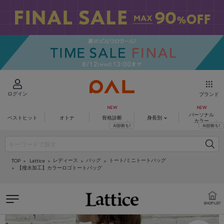
ログイン
ブランド
パーソナル
ベストヒット
オトナ
骨格診断
身長別
カラー
レディース
バッグ
トート/ミニトートバッグ
Lattice
TOP
【撥水加工】カラーロゴトートバッグ