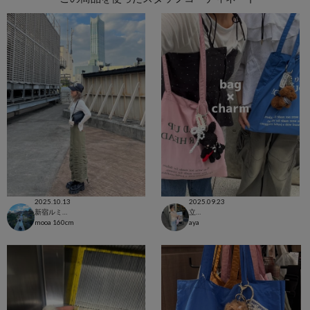
2025.10.13
2025.09.23
新宿ルミネエスト店
立川ルミネ店
mooa
160cm
aya