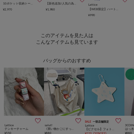
10ポケット収納トートバッグ
【新色追加/人気の為再入荷】ドットトートバッグ
Lattice
【WEB限定】ハートメッシュバッグインバッグ
¥2,970
¥1,980
¥990
このアイテムを見た人は
こんなアイテムも見ています
バッグからのおすすめ



SALE
一部店舗限定
Lattice
salut!
3COIN
Lattice
テンキーチャーム
《買い物かごにすっぽり！》折りたたみエコバッグ
はっ
【ピクセル】フォトチャーム
¥
550
¥
880
¥
880
¥
220
(
50%OFF
)