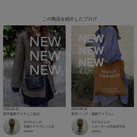
この商品を紹介したブログ
2026.01.22
2025.09.26
新作服飾アイテムご紹介
新作バッグ・服飾アイテム♪
おがわよしの
おがわよしの
札幌ステラプレイス店
イオンモール広島府中店
Lattice
Lattice