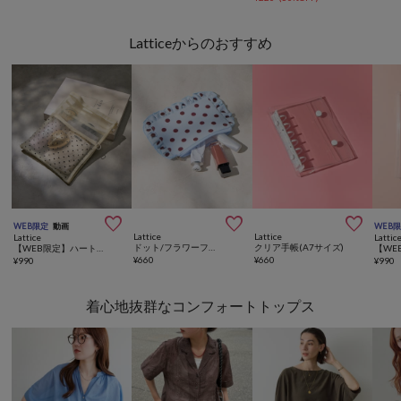
Latticeからのおすすめ



WEB限定
動画
WEB
Lattice
Lattice
Lattice
Lattic
ドット/フラワーフリルポーチ
クリア手帳(A7サイズ)
【WEB限定】ハートメッシュバッグインバッグ
¥
660
¥
660
¥
990
¥
990
着心地抜群なコンフォートトップス