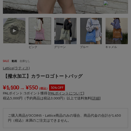
ピンク
グリーン
ブルー
キャメル
SALE
動画
在庫なし
Lattice(ラティス)
【撥水加工】カラーロゴトートバッグ
¥
1,100
→
¥
550
50％OFF
（税込）
PALポイント:
5
ポイント獲得 [
PALポイントについて
]
税込5,000円（予約商品は税込3,000円）以上で送料無料[
詳細
]
ご購入商品が3COINS・Lattice商品のみの場合、商品代金の合計が1,650
円（税込）未満のご注文はできません。