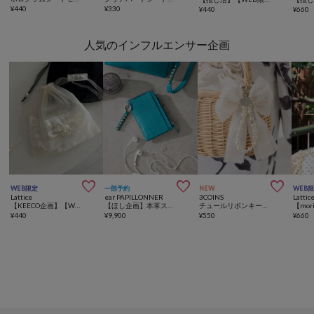
¥
440
¥
330
¥
440
¥
660
人気のインフルエンサー企画



WEB限定
一部予約
NEW
WEB
Lattice
ear PAPILLONNER
3COINS
Lattic
【KEECO企画】【WEB限定】シアー巾着ポーチ
【ほし企画】本革スタッズフラグメントケース
チュールリボンキーホルダー／NICE CLAUPコラボ
¥
440
¥
9,900
¥
550
¥
660