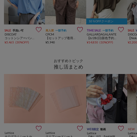
10％OFFクーポン



SALE
手洗い可
再入荷
一部予約
TIME SALE
一部予約
SALE
DISCOAT
CPCM
GALLARDAGALANTE
DISCO
コットンシアーバンドカラーフレンチシャツ
【セットアップ着用可】パッチワーク刺繍半袖シアーシャツ
【6/28(日)新色予約開始】【セットアップ対応】夏に最適！ドルマンジャージープルオーバー
¥
3,465
(
30%OFF
)
¥
5,940
¥
14,850
(
10%OFF
)
¥
2,20
おすすめトピック
推し活まとめ



WEB限定
動画
NEW
Lattice
Lattice
Lattice
Lattic
ホログラムシートセット(10P/A7サイズ)
クリアハードシートセット(7P/A7サイズ)
【推し活】【WEB限定カラー】マルチシュシュホルダー