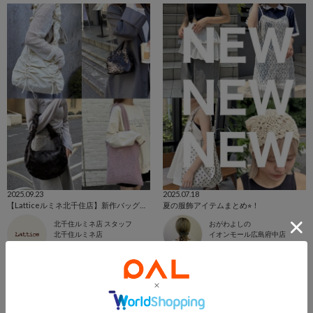
2025.09.23
2025.07.18
【Latticeルミネ北千住店】新作バッグのご紹介♪︎
夏の服飾アイテムまとめ⭐︎！
北千住ルミネ店 スタッフ
おがわよしの
北千住ルミネ店
イオンモール広島府中店
Lattice
Lattice