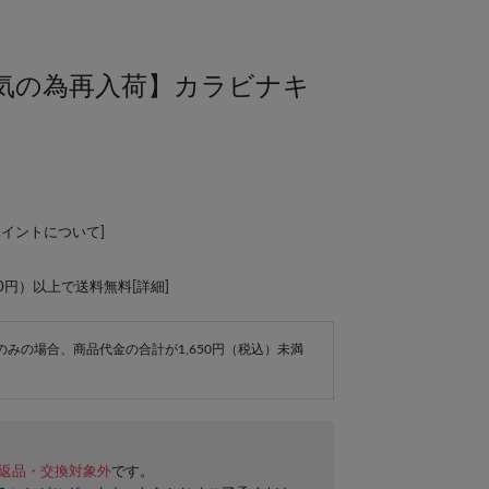
人気の為再入荷】カラビナキ
ポイントについて
]
00円）以上で送料無料[
詳細
]
e商品のみの場合、商品代金の合計が1,650円（税込）未満
返品・交換対象外
です。