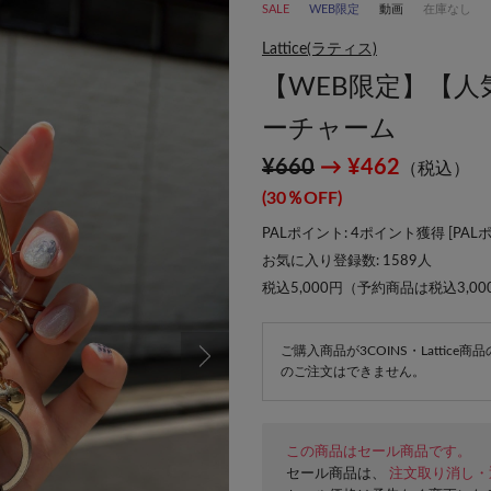
SALE
WEB限定
動画
在庫なし
Lattice(ラティス)
【WEB限定】【
ーチャーム
¥660
→ ¥462
（税込）
(30％OFF)
PALポイント: 4ポイント獲得 [
PAL
お気に入り登録数:
1589
人
税込5,000円（予約商品は税込3,0
ご購入商品が3COINS・Lattic
のご注文はできません。
この商品はセール商品です。
セール商品は、
注文取り消し・