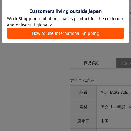
配送前に商品の不具合などが見つか
在庫の確保ができないことがござい
また、弊社では店舗とWEBショッ
在庫切れの場合は対象の該当商品を
残りのご注文品のみを発送させてい
お客様にはご迷惑をおかけいたしま
商品詳細
スタッ
アイテム詳細
品番
AO24A3GTA365
素材
アクリル樹脂、
原産国
中国