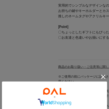
実用的でシンプルなデザインな
お持ちの鍵やキーホルダーとカ
推しのネームタグやアクリルキー
[Point]
〇ちょっとしたギフトにもぴっ
〇お友達と色違いやお揃いにす
商品のお取り扱い・ご注意等に関し
※ご使用の前にパッケージに記載さ
用ください。
※光や角度により、実物と色味が異
また表示のサイズ感も実物とは若干
※ご注文いただいた時点では在庫あ