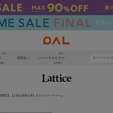
断
身長別
パーソナル
カラー
EB限定】【人気の為再入荷】カラビナキーチャーム