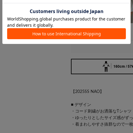
160cm / 57
【2025SS NAO】
■ デザイン
・コード刺繍がお洒落なTシャツ
・ゆったりとしたサイズ感がず
・着まわしやすさ抜群なので一