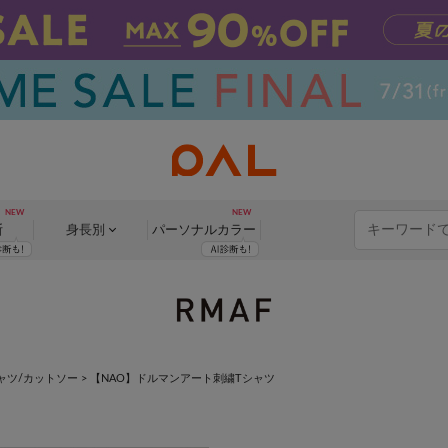
断
身長別
パーソナル
カラー
ャツ/カットソー
>
【NAO】ドルマンアート刺繍Tシャツ