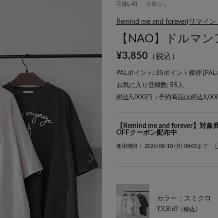
手洗い可
在庫なし
Remind me and forever
【NAO】ドルマン
¥
3,850
（税込）
PALポイント: 35ポイント獲得 [
PA
お気に入り登録数:
55
人
税込5,000円（予約商品は税込3,0
【Remind me and forev
OFFクーポン配布中
使用期限： 2026/08/10 (月) 00:00まで
カラー：スミクロ
¥3,850
（税込）