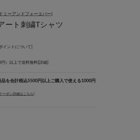
(リマインドミーアンドフォーエバー)
アート刺繍Tシャツ
Lポイントについて
]
00円）以上で送料無料[
詳細
]
er】対象商品を合計税込5500円以上ご購入で使える1000円
[クーポン詳細はこちら]