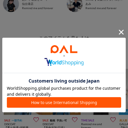
仙台港店
あみ
Remind me and forever
Remind me and forever
このアイテムを見た人は
こんなアイテムも見ています
ジャケット/アウターからのおすすめ
MA



SALE
一部予約
SALE
動画
手洗い可
TIME SALE
再入荷
DISCOAT
DISCOAT
Remind me and
GALL
【夏も快適♪超軽量◎】ライトテックリネン半袖シャツジャケット
【新色追加/日差しから守るUPF50】UVカットスタンドシャツブルゾン
forever