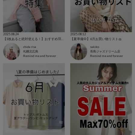
2025.08.24
2025.08.12
【1枚あると絶対使える！】おすすめ羽織り特集
【夏準備🌻】6月お買い物リスト🧺
chida risa
sakiko
札幌北広島
長島ジャズドリーム店
Remind me and forever
Remind me and forever