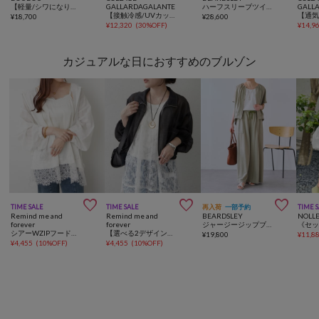
【軽量/シワになりにくい】GOLD1つボタンメッシュ半袖ジャケット
GALLARDAGALANTE
ハーフスリーブツイードジャケット
GALL
【接触冷感/UVカット/吸水速乾】ジャージショートスリーブジャケット
¥
18,700
¥
28,600
¥
12,320
(
30%OFF
)
¥
14,9
カジュアルな日におすすめのブルゾン



TIME SALE
TIME SALE
再入荷
一部予約
TIME 
Remind me and
Remind me and
BEARDSLEY
NOLLE
forever
forever
ジャージージップブルゾン
シアーWZIPフードブルゾン
【選べる2デザイン】大人カジュアル、シアーブルゾン
¥
19,800
¥
11,8
¥
4,455
(
10%OFF
)
¥
4,455
(
10%OFF
)