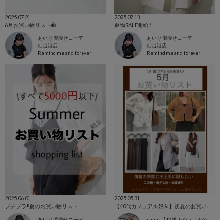
2025.07.21
2025.07.18
6月お買い物リスト🛍
夏物SALE開始‼️
あいり 着痩せコーデ
あいり 着痩せコーデ
仙台港店
仙台港店
Remind me and forever
Remind me and forever
2025.06.01
2025.05.31
プチプラ‼️夏のお買い物リスト
【40代カジュアル好き】初夏のお買い物リスト
あいり 着痩せコーデ
shiina【42歳 カジュアルかあさん】