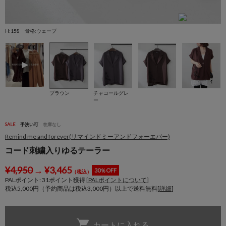
H:158 骨格:ウェーブ
H
ブラウン
チャコールグレ
ー
SALE
手洗い可
在庫なし
Remind me and forever(リマインドミーアンドフォーエバー)
コード刺繍入りゆるテーラー
¥
4,950
→
¥
3,465
30％OFF
（税込）
PALポイント:
31
ポイント獲得 [
PALポイントについて
]
税込5,000円（予約商品は税込3,000円）以上で送料無料[
詳細
]