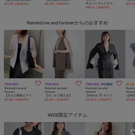
大人ハンサムドルマンジャケット
¥
5,390
(
30%OFF
)
¥
2,970
(
50%OFF
)
¥
23,7
¥
4,851
(
10%OFF
)
Remind me and foreverからのおすすめ



TIME SALE
TIME SALE
TIME SALE
WEB限定
再入荷
Remind me and
Remind me and
Remind me and
Remin
forever
forever
forever
foreve
【大人の着映えアイテム】シアーハーフスリーブテーラージャケット
【オンオフ使える】【SET UP対応アイテム】Dカンジレ
【Mavie..7】サイドレースUPジャケット
¥
3,960
(
20%OFF
)
¥
3,465
(
10%OFF
)
¥
12,870
(
10%OFF
)
¥
5,84
WEB限定アイテム