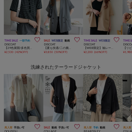



TIME SALE
一部予約
SALE
WEB限定
動画
TIME SALE
WEB限定
TIME 
DISCOAT
DISCOAT
DISCOAT
DISCO
【29色展開/多色買い】ワッフルリングドット半袖Tシャツ《WEB限定》
【夏も快適/二の腕・腰回り着痩せ】リネンライク半袖シャツジャケット《WEB限定》
【WEB限定】袖レーステーラード半袖ジャケット
¥
2,530
(
42%OFF
)
¥
3,850
(
50%OFF
)
¥
2,200
(
66%OFF
)
¥
1,98
洗練されたテーラードジャケット



再入荷
手洗い可
SALE
動画
手洗い可
再入荷
予約
動画
再入荷
DOUDOU
COLLAGE
BEARDSLEY
COLL