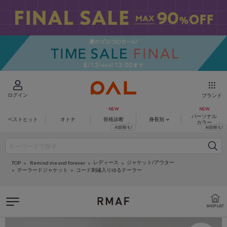
ログイン
ブランド
パーソナル
ベストヒット
オトナ
骨格診断
身長別
カラー
レディース
ジャケット/アウター
Remind me and forever
TOP
テーラードジャケット
コード刺繍入りゆるテーラー