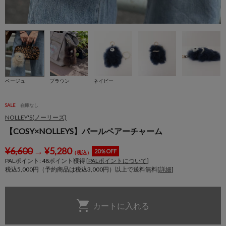
ベージュ
ブラウン
ネイビー
SALE
在庫なし
NOLLEY'S(ノーリーズ)
【COSY×NOLLEYS】パールペアーチャーム
¥
6,600
→
¥
5,280
20％OFF
（税込）
PALポイント:
48
ポイント獲得 [
PALポイントについて
]
税込5,000円（予約商品は税込3,000円）以上で送料無料[
詳細
]