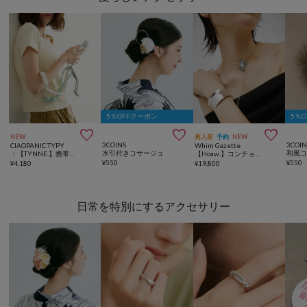
5％OFFクーポン
5％



NEW
再入荷
予約
NEW
3COINS
3COIN
CIAOPANIC TYPY
Whim Gazette
水引付きコサージュ
和風
：【TYNNE.】携帯ショルダー/ボトルホルダーマルチウェイショルダーストラップ
【Hoaw.】コンチョループタイネックレス
¥
550
¥
550
¥
4,180
¥
19,800
日常を特別にするアクセサリー