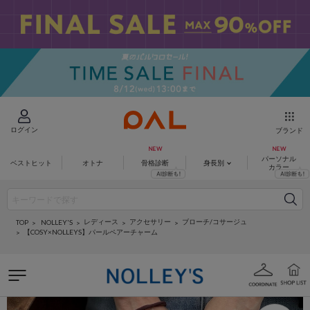
ログイン
ブランド
パーソナル
ベストヒット
オトナ
骨格診断
身長別
カラー
レディース
アクセサリー
ブローチ/コサージュ
NOLLEY'S
TOP
【COSY×NOLLEYS】パールペアーチャーム