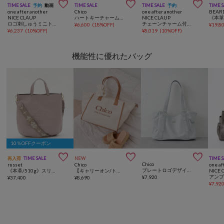



TIME SALE
予約
動画
TIME SALE
TIME SALE
予約
TIME 
one after another
Chico
one after another
BEAR
NICE CLAUP
ハートキーチャームボストンバッグ
NICE CLAUP
ロゴ刺しゅうミニトートバッグ
チェーンチャーム付きボアミニボストンbag
¥
6,600
(
18%OFF
)
¥
19,8
¥
6,237
(
10%OFF
)
¥
8,019
(
10%OFF
)
機能性に優れたバッグ
10％OFFクーポン



再入荷
TIME SALE
NEW
TIME 
Chico
russet
Chico
one af
プレートロゴデザイントートバッグ
《本革/510g》スリム2WAYトートバッグ <エンボスモノグラム>
【キャリーオン/トラベルグッズ】ロゴ刺繍トラベルトートバッグ
NICE 
¥
7,920
¥
37,400
¥
8,690
¥
7,92