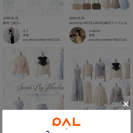
2026.01.31
2026.01.31
新作ご紹介♪
Seemi by NICECLAUPの新作アイテムまとめ
えぐ
megumi
本部
本部
one after another NICE CLAUP
one after another NICE CLAUP
2026.01.30
2026.01.29
1/31予約開始Seemi.新作まとめ
SPRING COLLECTION