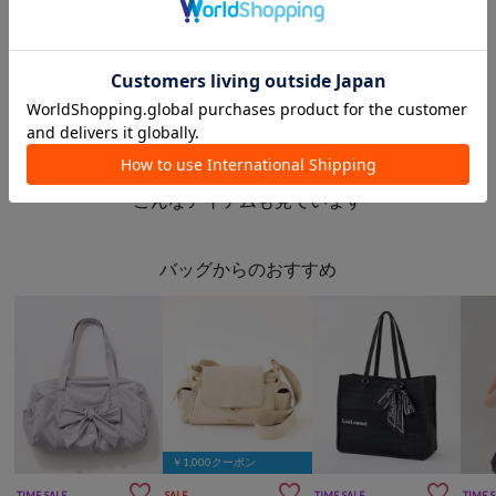
hinano
本部
本部
本部
one after another NICE CLAUP
Seemi by NICECLAUP
このアイテムを見た人は
こんなアイテムも見ています
バッグからのおすすめ
￥1,000クーポン



TIME SALE
SALE
TIME SALE
TIME 