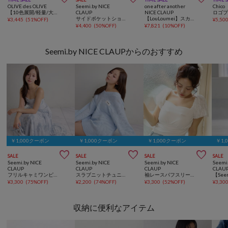
OLIVE des OLIVE
Seemi.by NICE
one after another
Chico
【10色展開/軽量/大容量】BIGリボンキャリーオンボストンバッグ
CLAUP
NICE CLAUP
サイドポケットショルダーバッグ
【LouLoumei】スカーフ付ツイード横長キャリーオントート／自立可能／推し活
¥
3,445
(
51%OFF
)
¥
5,50
¥
4,400
(
50%OFF
)
¥
7,821
(
10%OFF
)
Seemi.by NICE CLAUPからのおすすめ
￥1,000クーポン
￥1,000クーポン
￥1,000クーポン
￥1,



SALE
SALE
SALE
SALE
Seemi.by NICE
Seemi.by NICE
Seemi.by NICE
Seemi
CLAUP
CLAUP
CLAUP
CLAU
フリルキャミワンピース
スラブニットチュニックワンピース
袖レースパフスリーブトップス
¥
3,300
(
75%OFF
)
¥
2,200
(
74%OFF
)
¥
3,300
(
52%OFF
)
¥
3,30
収納に便利なアイテム