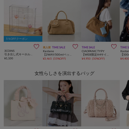
5％OFFクーポン



再入荷
TIME SALE
TIME SALE
TIME 
3COINS
Kastane
CIAOPANIC TYPY
Kasta
引き出し式キーホルダーケース／コレクション収納
【2WAY/500mlペットボトル収納可】ケースチャーム付ボストンバッグ
【WEB限定A4サイズ収納可能！】ポーチ付きベルトデザインBAG
¥
1,100
¥
3,465
(
55%OFF
)
¥
4,950
(
50%OFF
)
¥
4,40
女性らしさを演出するバッグ