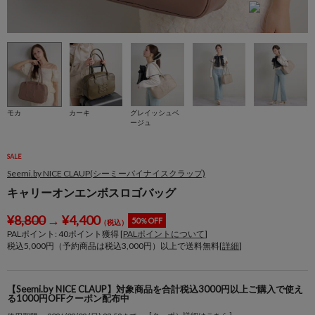
モカ
カーキ
グレイッシュベ
ージュ
SALE
Seemi.by NICE CLAUP(シーミーバイナイスクラップ)
キャリーオンエンボスロゴバッグ
¥
8,800
→
¥
4,400
50％OFF
（税込）
PALポイント:
40
ポイント獲得 [
PALポイントについて
]
税込5,000円（予約商品は税込3,000円）以上で送料無料[
詳細
]
【Seemi.by NICE CLAUP】対象商品を合計税込3000円以上ご購入で使え
る1000円OFFクーポン配布中