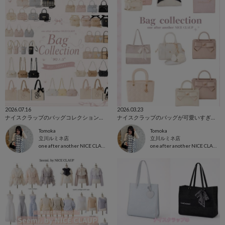
2026.07.16
2026.03.23
ナイスクラップのバッグコレクション♡通勤・通学・参戦バッグたくさんご用意してます🔥
ナイスクラップのバッグが可愛いすぎて春大優勝な予感.⋆𝜗𝜚
Tomoka
Tomoka
立川ルミネ店
立川ルミネ店
one after another NICE CLAUP
one after another NICE CLAUP