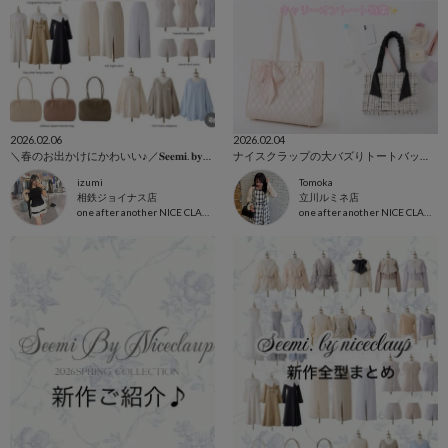
2026.02.06
2026.02.04
＼春のお出かけにかわいい♪／𝐒𝐞𝐞𝐦𝐢. 𝐛𝐲𝐍𝐈𝐂𝐄 𝐂𝐋𝐀𝐔𝐏
ナイスクラップの大バズりトートバッグ6選🎀
izumi
Tomoka
相鉄ジョイナス店
立川ルミネ店
one after another NICE CLAUP
one after another NICE CLAUP