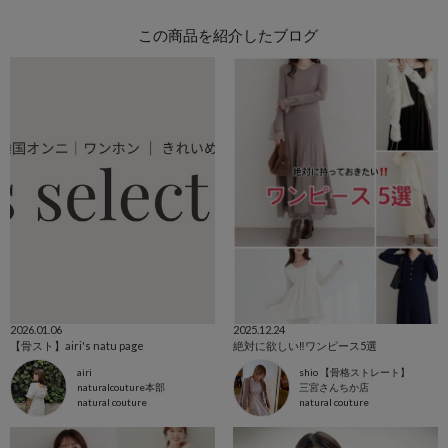
この商品を紹介したブログ
2026.01.06
2025.12.24
【骨スト】airi's natu page
絶対に欲しい‼︎ワンピース5選
airi
shio 【骨格ストレート】
naturalcouture本部
三宮さんちか店
natural couture
natural couture