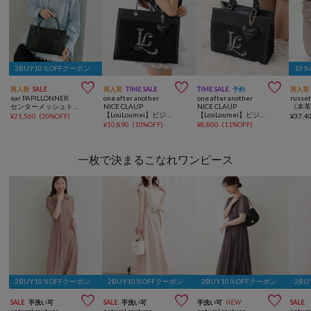
2BUY10％OFFクーポン
10



再入荷
SALE
再入荷
TIME SALE
TIME SALE
予約
再入荷
ear PAPILLONNER
one after another
one after another
russe
センターメッシュトートバッグS《本革》
NICE CLAUP
NICE CLAUP
【LouLoumei】ビジューロゴツイードキャリーオントート/推し活
【LouLoumei】ビジューロゴツイードミニトート/推し活
¥
21,560
(
30%OFF
)
¥
37,4
¥
10,890
(
10%OFF
)
¥
8,800
(
11%OFF
)
一枚で決まるこなれワンピース
2BUY10％OFFクーポン
2BUY10％OFFクーポン
2BUY10％OFFクーポン
2BU



SALE
手洗い可
SALE
手洗い可
手洗い可
NEW
SALE
natural couture
natural couture
natural couture
natura