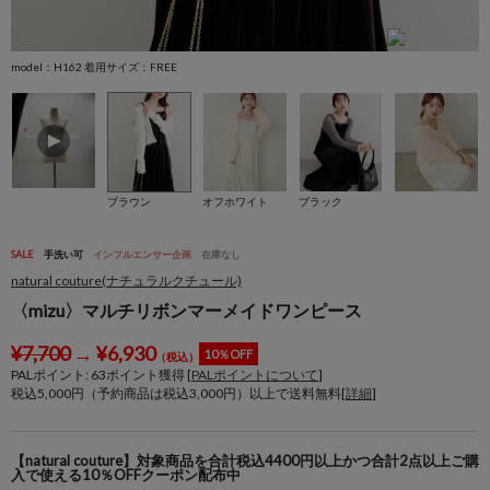
model：H162 着用サイズ：FREE
m
ブラウン
オフホワイト
ブラック
SALE
手洗い可
インフルエンサー企画
在庫なし
natural couture(ナチュラルクチュール)
〈mizu〉マルチリボンマーメイドワンピース
¥
7,700
→
¥
6,930
10％OFF
（税込）
PALポイント:
63
ポイント獲得 [
PALポイントについて
]
税込5,000円（予約商品は税込3,000円）以上で送料無料[
詳細
]
【natural couture】対象商品を合計税込4400円以上かつ合計2点以上ご購
入で使える10％OFFクーポン配布中