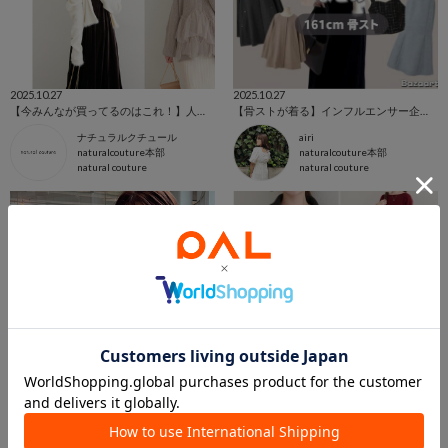
2025.10.27
2025.10.27
【今みんなが買ってるのはこれ！】人気アイテムTOP10！
【骨ストが着る】インフルエンサー企画まとめ♡
ナチュラルクチュール
airi
naturalcouture本部
naturalcouture本部
natural couture
natural couture