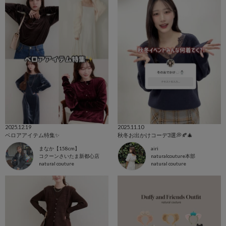
2025.12.19
2025.11.10
ベロアアイテム特集✨
秋冬お出かけコーデ3選💭🍂🎄
まなか【158cm】
airi
コクーンさいたま新都心店
naturalcouture本部
natural couture
natural couture