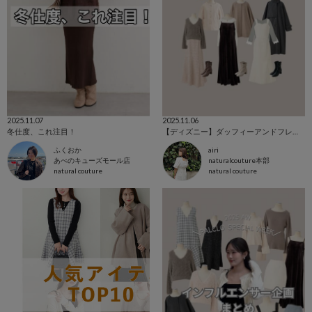
2025.11.07
2025.11.06
冬仕度、これ注目！
【ディズニー】ダッフィーアンドフレンズコーデ🧸🫧
ふくおか
airi
あべのキューズモール店
naturalcouture本部
natural couture
natural couture