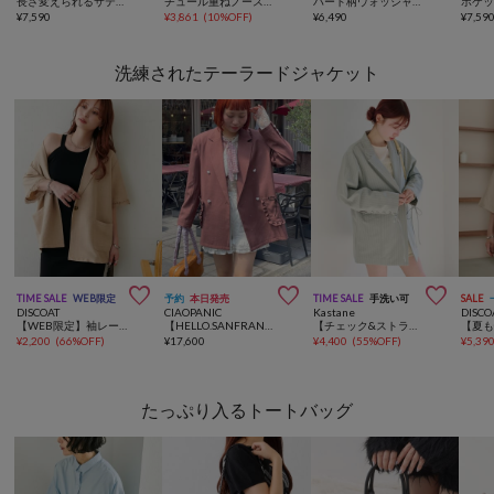
長さ変えられるサテンパイピングレーススカート
チュール重ねノースリTOPS
ハート柄ウォッシャブルケーブルカーデ
¥
7,590
¥
3,861
(
10%OFF
)
¥
6,490
¥
7,59
洗練されたテーラードジャケット



TIME SALE
WEB限定
予約
本日発売
TIME SALE
手洗い可
SALE
DISCOAT
CIAOPANIC
Kastane
DISCO
【WEB限定】袖レーステーラード半袖ジャケット
【HELLO.SANFRANCISCO/ハローサンフランシスコ】スタッズアソートオーバージャケット
【チェック&ストライプ】レースアップアソートジャケット
¥
2,200
(
66%OFF
)
¥
17,600
¥
4,400
(
55%OFF
)
¥
5,39
たっぷり入るトートバッグ