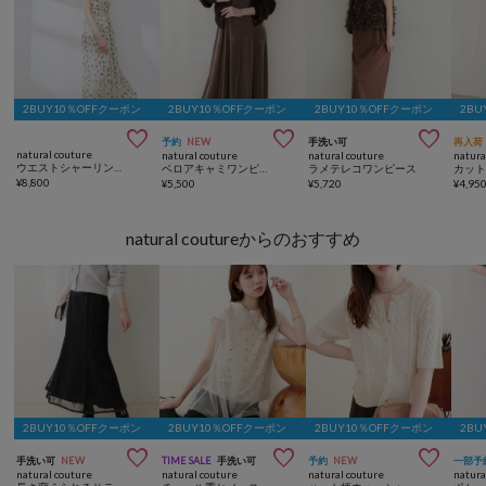
2BUY10％OFFクーポン
2BUY10％OFFクーポン
2BUY10％OFFクーポン
2BU



予約
NEW
手洗い可
再入荷
natural couture
natural couture
natural couture
natura
ウエストシャーリングプチハイワンピース
ベロアキャミワンピース
ラメテレコワンピース
¥
8,800
¥
5,500
¥
5,720
¥
4,95
natural coutureからのおすすめ
2BUY10％OFFクーポン
2BUY10％OFFクーポン
2BUY10％OFFクーポン
2BU



手洗い可
NEW
TIME SALE
手洗い可
予約
NEW
一部予
natural couture
natural couture
natural couture
natura