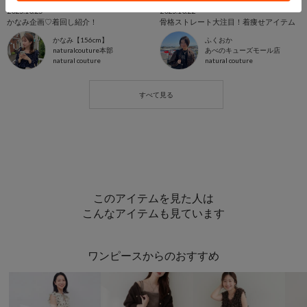
2025.10.25
2025.10.22
かなみ企画♡着回し紹介！
骨格ストレート大注目！着痩せアイテム
かなみ【156cm】
ふくおか
naturalcouture本部
あべのキューズモール店
natural couture
natural couture
このアイテムを見た人は
こんなアイテムも見ています
ワンピースからのおすすめ