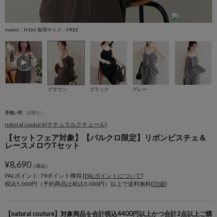
model：H160 着用サイズ：FREE
m
ブラウン
ブラック
グレー
手洗い可
在庫なし
natural couture(ナチュラルクチュール)
【セットフェア対象】【パルクロ限定】リボンビスチェ＆
レースメロウTセット
¥
8,690
（税込）
PALポイント: 79
ポイント獲得 [
PALポイントについて
]
税込5,000円（予約商品は税込3,000円）以上で送料無料[
詳細
]
【natural couture】対象商品を合計税込4400円以上かつ合計2点以上ご購