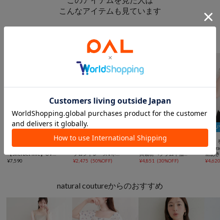
こんなアイテムも見ています
トップスからのおすすめ
2BUY10％OFFクーポン
2BUY10％OFFクーポン
2BUY10％OFFクーポン
2BU



一部予約
手洗い可
SALE
手洗い可
SALE
手洗い可
SALE
natural couture
natural couture
natural couture
natura
【sherbet line】UV速乾レースデザインパーカー
フロントレースVネックブラウス
異素材ペプラム半袖ニット
前あ
¥
7,590
¥
2,475
(
50%OFF
)
¥
4,851
(
30%OFF
)
¥
4,62
natural coutureからのおすすめ