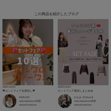
この商品を紹介したブログ
2025.10.15
2025.10.15
💖セットフェア全着回し💖
セットフェア着回しまとめ🎀
MIZUHO
かなみ【156cm】
naturalcouture本部
naturalcouture本部
natural couture
natural couture