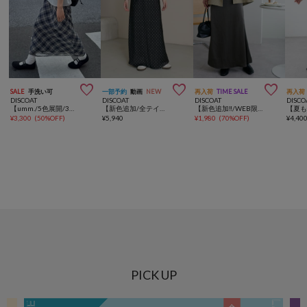



SALE
手洗い可
一部予約
動画
NEW
再入荷
TIME SALE
再入荷
DISCOAT
DISCOAT
DISCOAT
DISCO
【umm./5色展開/3サイズ♪】柄アソートスカート
【新色追加/全テイスト◎】サテンマーメイドスカート
【新色追加‼/WEB限定】サテンフレアスカート
¥
3,300
(
50%OFF
)
¥
5,940
¥
1,980
(
70%OFF
)
¥
4,40
PICK UP