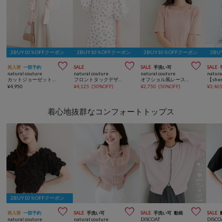
2BUY10％OFFクーポン
2BUY10％OFFクーポン
2BUY10％OFFクーポン
2BU



再入荷
一部予約
SALE
SALE
手洗い可
SALE
natural couture
natural couture
natural couture
natura
カットジョーゼットキャミワンピース
フロントタックデザインフレアワンピース
オフショル風レースプルオーバー
¥
4,950
¥
4,125
(
50%OFF
)
¥
2,750
(
50%OFF
)
¥
3,46
着心地抜群なコンフォートトップス
2BUY10％OFFクーポン



再入荷
一部予約
SALE
手洗い可
SALE
手洗い可
動画
SALE
natural couture
natural couture
DISCOAT
DISCO