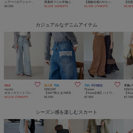
シアーベロアシャーリングTOPS
異素材フリル半袖ニット
【接触冷感/UVカット/遮熱/吸水速乾】バイカラーカーディガン
¥
5,500
¥
2,200
(
60%OFF
)
¥
1,430
(
75%OFF
)
¥
3,46
カジュアルなデニムアイテム



SALE
再入荷
予約
予約
WEB限定
手洗い
mystic
DISCOAT
Thevon.
DISCO
ボタンスリットフレアデニム
【360°映える/WEB限定】ポケットレースワイドデニムパンツ
【Yuna企画】ハイウエストストレートデニムパンツ
¥
3,234
(
70%OFF
)
¥
5,500
¥
7,920
¥
7,70
シーズン感を楽しむスカート