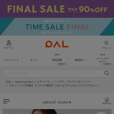
ログイン
ブランド
パーソナル
ベストヒット
オトナ
骨格診断
身長別
カラー
レディース
トップス
Tシャツ/カットソー
natural couture
TOP
【セットフェア対象】【パルクロ限定】リボンビスチェ＆レースメロウTセット