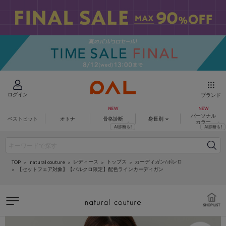
ログイン
ブランド
パーソナル
ベストヒット
オトナ
骨格診断
身長別
カラー
レディース
トップス
カーディガン/ボレロ
natural couture
TOP
【セットフェア対象】【パルクロ限定】配色ラインカーディガン