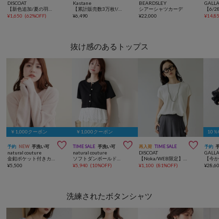
DISCOAT
Kastane
BEARDSLEY
GALL
【新色追加/夏の羽織に♪】ライトスポンディッシュ半袖カーディガン《WEB限定》
【累計販売数3万枚!/着痩せ◎】クシュクシュブラウス
シアーシャツカーデ
¥
1,650
(
62%OFF
)
¥
6,490
¥
22,000
¥
14,8
抜け感のあるトップス
￥1,000クーポン
￥1,000クーポン
10



予約
NEW
手洗い可
TIME SALE
手洗い可
再入荷
TIME SALE
予約
natural couture
natural couture
DISCOAT
GALL
金釦ポケット付きカーディガン
ソフトダンボールドッキングペプラムTOPS
【Noka/WEB限定】ワイドリブフレンチTシャツ
¥
5,500
¥
5,940
(
10%OFF
)
¥
1,100
(
81%OFF
)
¥
28,6
洗練されたボタンシャツ