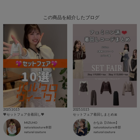
この商品を紹介したブログ
2025.10.15
2025.10.15
💖セットフェア全着回し💖
セットフェア着回しまとめ🎀
MIZUHO
かなみ【156cm】
naturalcouture本部
naturalcouture本部
natural couture
natural couture