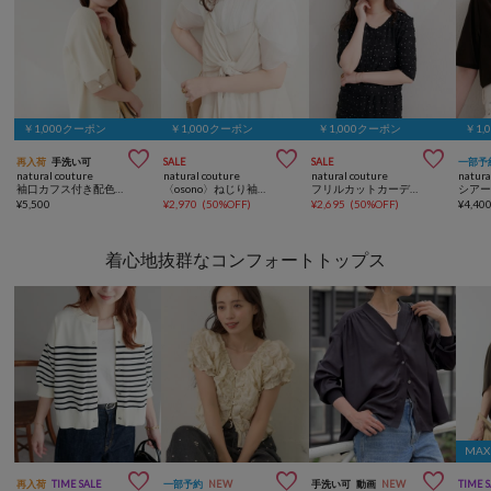
￥1,000クーポン
￥1,000クーポン
￥1,000クーポン
￥1,



再入荷
手洗い可
SALE
SALE
一部予
natural couture
natural couture
natural couture
natura
袖口カフス付き配色Vネックカーデ
〈osono〉ねじり袖ペプラムチュニック
フリルカットカーディガン
¥
5,500
¥
2,970
(
50%OFF
)
¥
2,695
(
50%OFF
)
¥
4,40
着心地抜群なコンフォートトップス
MA



再入荷
TIME SALE
一部予約
NEW
手洗い可
動画
NEW
TIME 