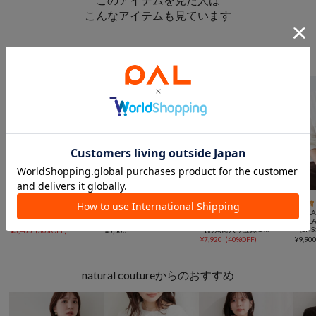
こんなアイテムも見ています
トップスからのおすすめ
￥1,000クーポン
￥1,000クーポン



SALE
手洗い可
再入荷
一部予約
SALE
動画
手洗い可
再入荷
natural couture
natural couture
COLLAGE
COLL
【sherbet line】接触冷感・UVカット付き配色金ボタンカーディガン
シアーベロアシャーリングTOPS
GALLARDAGALANTE
GALL
【お気に入り登録１万超/軽量/体型カバー】ギャザー切替シアーシャツカーディガン
¥
3,465
(
30%OFF
)
¥
5,500
¥
7,920
(
40%OFF
)
¥
9,90
natural coutureからのおすすめ