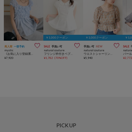
￥1,000クーポン
￥1,000クーポン
￥1,



再入荷
一部予約
SALE
手洗い可
手洗い可
NEW
SALE
mystic
natural couture
natural couture
natura
《お気に入り登録累計3万越え》【7色展開/新色追加】ふわふわシャーリングチュニック
フリンジ衿付きペプラムブラウス
ウエストシャーリングブラウス
¥
7,920
¥
1,782
(
70%OFF
)
¥
5,940
¥
2,77
PICK UP