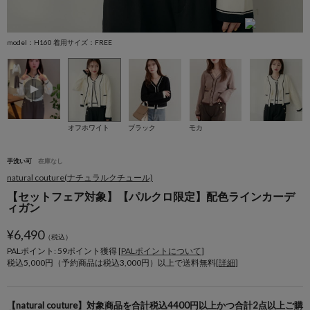
model：H160 着用サイズ：FREE
m
オフホワイト
ブラック
モカ
手洗い可
在庫なし
natural couture(ナチュラルクチュール)
【セットフェア対象】【パルクロ限定】配色ラインカーデ
ィガン
¥
6,490
（税込）
PALポイント: 59
ポイント獲得 [
PALポイントについて
]
税込5,000円（予約商品は税込3,000円）以上で送料無料[
詳細
]
【natural couture】対象商品を合計税込4400円以上かつ合計2点以上ご購