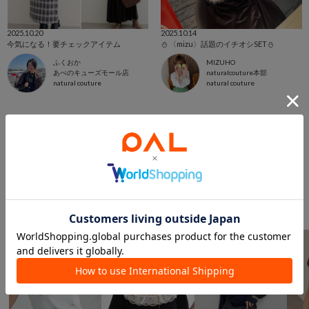
2025.10.20
2025.10.14
今気になる！要チェックアイテム
⛄️ 〈mizu〉話題のイチオシSET⛄️
ふくおか
MIZUHO
あべのキューズモール店
naturalcouture本部
natural couture
natural couture
このアイテムを見た人は
こんなアイテムも見ています
トップスからのおすすめ