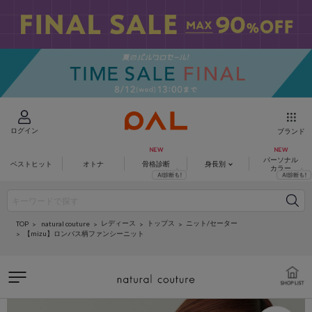
ログイン
ブランド
パーソナル
ベストヒット
オトナ
骨格診断
身長別
カラー
レディース
トップス
ニット/セーター
natural couture
TOP
【mizu】ロンバス柄ファンシーニット