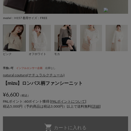
model：H157 着用サイズ：FREE
m
ピンク
オフホワイト
モカ
手洗い可
インフルエンサー企画
在庫なし
natural couture(ナチュラルクチュール)
【mizu】ロンバス柄ファンシーニット
¥
6,600
（税込）
PALポイント: 60
ポイント獲得 [
PALポイントについて
]
税込5,000円（予約商品は税込3,000円）以上で送料無料[
詳細
]