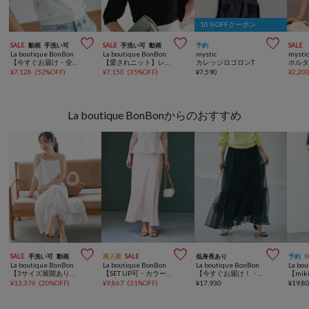
10％OFFクーポン



SALE
動画
手洗い可
SALE
手洗い可
動画
予約
SALE
La boutique BonBon
La boutique BonBon
mystic
mysti
【今すぐお届け・全骨格美人見え】クールタッチUVビジュー付きニット
【愛されニット】レースフリルニット
カレッジロゴロンT
¥
7,128
(
52%OFF
)
¥
7,150
(
35%OFF
)
¥
7,590
¥
2,20
La boutique BonBonからのおすすめ



SALE
手洗い可
動画
再入荷
SALE
低身長あり
予約
La boutique BonBon
La boutique BonBon
La boutique BonBon
La bo
【3サイズ展開あり・最強モテ】ドットプリントラッフルマーメイドキャミワンピース
【SET UP可・カラーで差がつく】サテンナロースカート
【今すぐお届け！・3サイズ展開あり】シアーオーガンジーティアードスカート
¥
13,376
(
20%OFF
)
¥
9,867
(
31%OFF
)
¥
17,930
¥
19,8