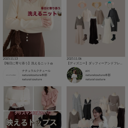
2025.11.13
2025.11.06
【毎日に寄り添う】洗えるニット🧺
【ディズニー】ダッフィーアンドフレンズコーデ🧸🫧
ナチュラルクチュール
airi
naturalcouture本部
naturalcouture本部
natural couture
natural couture