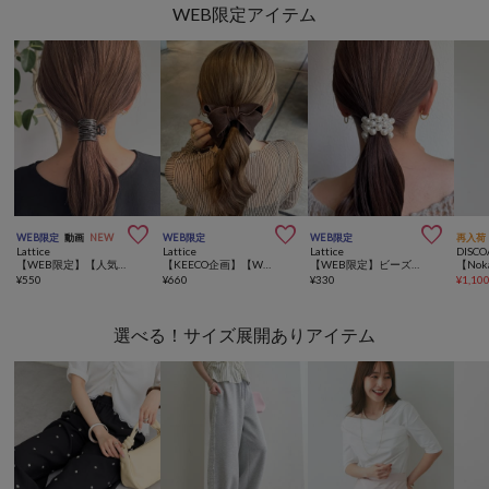
WEB限定アイテム



WEB限定
動画
NEW
WEB限定
WEB限定
再入荷
Lattice
Lattice
Lattice
DISCO
【WEB限定】【人気の為再入荷】メタルテールクリップ
【KEECO企画】【WEB限定/人気の為再入荷】パイピングリボンバナナクリップ
【WEB限定】ビーズヘアゴム
¥
550
¥
660
¥
330
¥
1,10
選べる！サイズ展開ありアイテム