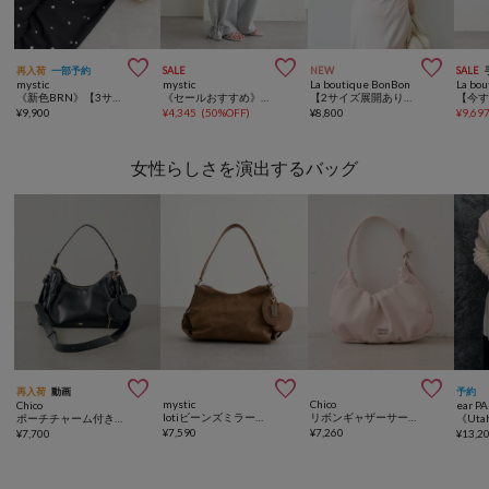



再入荷
一部予約
SALE
NEW
SALE
mystic
mystic
La boutique BonBon
La bo
《新色BRN》【3サイズ展開/セットアップ対応】ビージーフラワースラックス
《セールおすすめ》【8色/4サイズ展開】裾ドロストスウェットパンツ
【2サイズ展開あり・全骨格着映え】ドレープカシュクールハーフスリーブカットソー
¥
9,900
¥
4,345
(
50%OFF
)
¥
8,800
¥
9,69
女性らしさを演出するバッグ



再入荷
動画
予約
mystic
Chico
Chico
ear P
lotiビーンズミラーポーチバッグ
リボンギャザーサークルバッグ
ポーチチャーム付きスエードコンビボストンバッグ
¥
7,590
¥
7,260
¥
7,700
¥
13,2