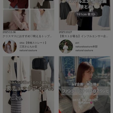
2025.11.06
2025.10.27
クリスマスにおすすめ♡映えるトップス♡
【骨ストが着る】インフルエンサー企画まとめ♡
shio 【骨格ストレート】
airi
三宮さんちか店
naturalcouture本部
natural couture
natural couture